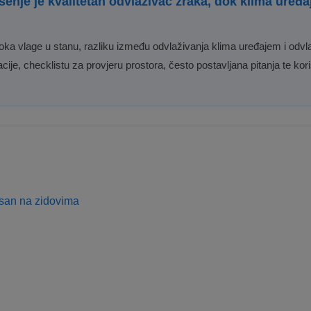
ješenje je kvalitetan odvlaživač zraka, dok klima ur
oka vlage u stanu, razliku između odvlaživanja klima uređajem i odvl
acije, checklistu za provjeru prostora, često postavljana pitanja te 
jesan na zidovima