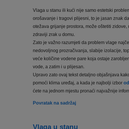
Vlaga u stanu ili kući nije samo estetski proble
orošavanje i tragovi plijesni, to je jasan zna
otežava grijanje prostora, može oštetiti zidove,
zdraviji zrak u domu.
Zato je važno razumjeti da problem vlage najč
nedovoljnog prozračivanja, slabije izolacije, to
veće količine vodene pare koja ostaje zarobljen
vode, a zatim i u plijesan.
Upravo zato ovaj tekst detaljno objašnjava kako
pomoći klima uređaj, a kada je najbolji izbor
od
ćete na jednom mjestu pronaći najvažnije inform
Povratak na sadržaj
Vlaga u stanu