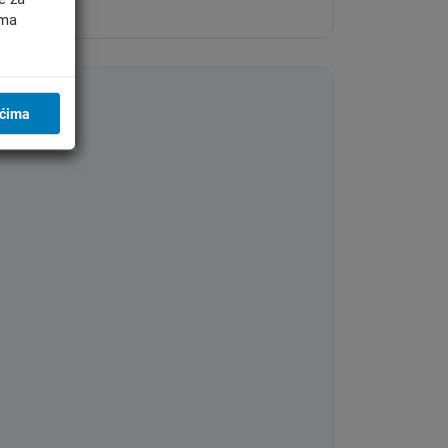
ima
ićima