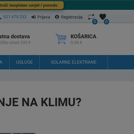
traži besplatan savjet / ponudu
021 470 232
Prijava
Registracija
0
0
atna dostava
KOŠARICA
džbe iznad 200 €
0.00 €
A
USLUGE
SOLARNE ELEKTRANE
NJE NA KLIMU?