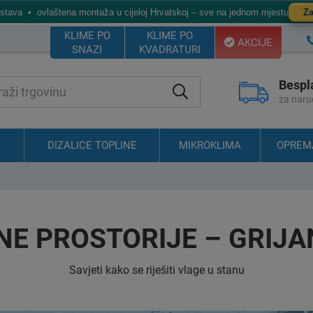
ostava • ovlaštena montaža u cijeloj Hrvatskoj – sve na jednom mjestu
Za
KLIME PO
KLIME PO
AKCIJE
SNAZI
KVADRATURI
Bespl
za naru
DIZALICE TOPLINE
MIKROKLIMA
OPREM
NE PROSTORIJE – GRIJA
Savjeti kako se riješiti vlage u stanu