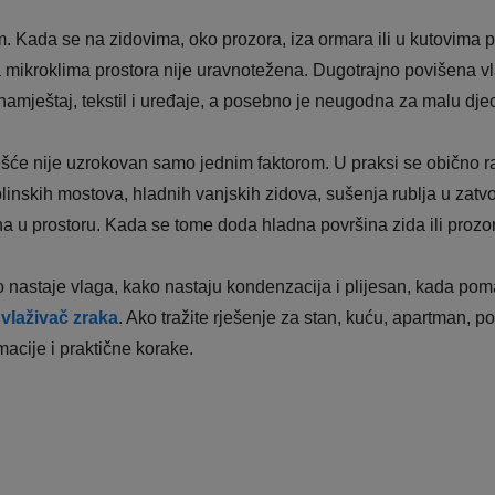
m. Kada se na zidovima, oko prozora, iza ormara ili u kutovima pr
k da mikroklima prostora nije uravnotežena. Dugotrajno povišena
 namještaj, tekstil i uređaje, a posebno je neugodna za malu djecu
ešće nije uzrokovan samo jednim faktorom. U praksi se obično r
plinskih mostova, hladnih vanjskih zidova, sušenja rublja u zatv
a u prostoru. Kada se tome doda hladna površina zida ili prozora
 nastaje vlaga, kako nastaju kondenzacija i plijesan, kada poma
vlaživač zraka
. Ako tražite rješenje za stan, kuću, apartman, p
acije i praktične korake.