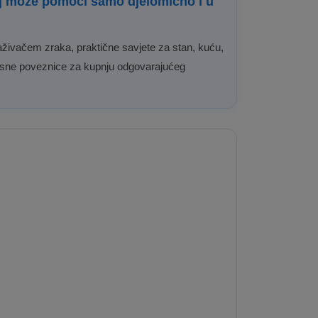
eđaj može pomoći samo djelomično i u
aživačem zraka, praktične savjete za stan, kuću,
korisne poveznice za kupnju odgovarajućeg