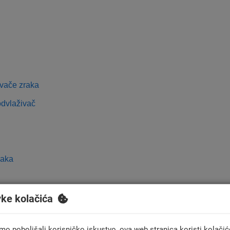
živače zraka
odvlaživač
raka
vke kolačića
mo poboljšali korisničko iskustvo, ova web stranica koristi kolačić