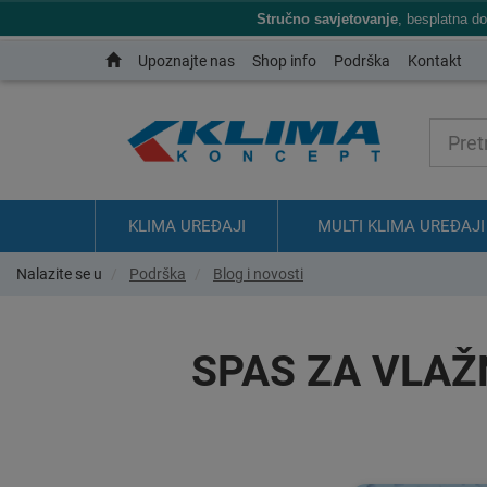
Stručno savjetovanje
, besplatna d
Upoznajte nas
Shop info
Podrška
Kontakt
KLIMA UREĐAJI
MULTI KLIMA UREĐAJI
Nalazite se u
Podrška
Blog i novosti
SPAS ZA VLAŽ