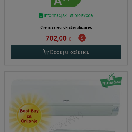
Hitachi mono split klima uređaji koriste se u različitim
Informacijski list proizvoda
primjenama, uključujući:
Cijena za jednokratno plaćanje:
Domovi i stanovi:
Hitachi mono split klima uređaji su idealni za grijanje i
702,00
€
hlađenje pojedinačnih prostorija u domovima i stanovima.
Dodaj u košaricu
Uredski prostori:
Hitachi mono split klima uređaji se često koriste u uredskim
prostorima kako bi pružili ugodno radno okruženje za
zaposlene.
Maloprodajni prostori:
Hitachi klima uređaji se mogu naći u trgovinama, restoranima
i drugim maloprodajnim prostorima kako bi pružili ugodno
iskustvo kupcima.
Hotelski i ugostiteljski objekti:
Hitachi mono split klima uređaji se koriste u hotelima,
restoranima i drugim ugostiteljskim objektima kako bi