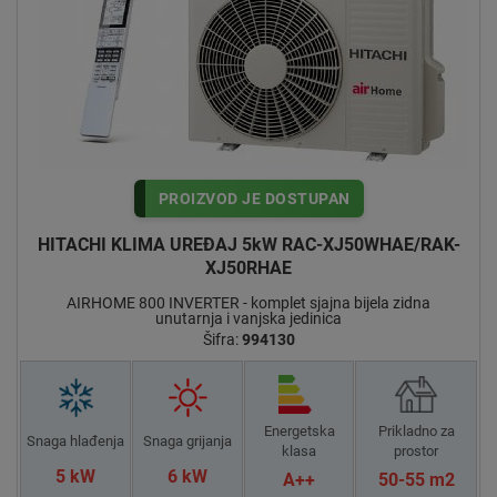
PROIZVOD JE DOSTUPAN
HITACHI KLIMA UREĐAJ 5kW RAC-XJ50WHAE/RAK-
XJ50RHAE
AIRHOME 800 INVERTER - komplet sjajna bijela zidna
unutarnja i vanjska jedinica
Šifra:
994130
Energetska
Prikladno za
Snaga hlađenja
Snaga grijanja
klasa
prostor
5 kW
6 kW
A++
50-55 m2