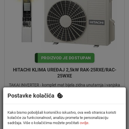
PROIZVOD JE DOSTUPAN
HITACHI KLIMA UREĐAJ 2,5kW RAK-25RXE/RAC-
25WXE
TAKAI INVERTER - komplet mat bijela zidna unutarnja i vanjska
jedinica
Šifra:
2978
Postavke kolačića
Kako bismo poboljšali korisničko iskustvo, ova web stranica koristi
kolačiće za funkcionalnost, analizu prometa te personalizaciju
Energetska
Prikladno za
Snaga hlađenja
Snaga grijanja
sadržaja. Više o kolačićima možete pročitati
ovdje.
klasa
prostor