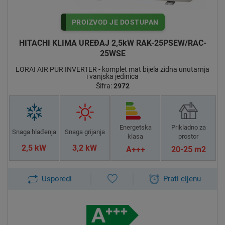
PROIZVOD JE DOSTUPAN
HITACHI KLIMA UREĐAJ 2,5kW RAK-25PSEW/RAC-
25WSE
LORAI AIR PUR INVERTER - komplet mat bijela zidna unutarnja
i vanjska jedinica
Šifra:
2972
Energetska
Prikladno za
Snaga hlađenja
Snaga grijanja
klasa
prostor
2,5 kW
3,2 kW
A+++
20-25 m2
Usporedi
Prati cijenu