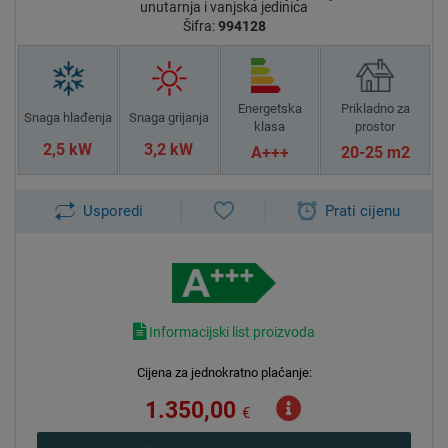
unutarnja i vanjska jedinica
Šifra:
994128
Energetska
Prikladno za
Snaga hlađenja
Snaga grijanja
klasa
prostor
2,5 kW
3,2 kW
A+++
20-25 m2
Usporedi
Prati cijenu
Informacijski list proizvoda
Cijena za jednokratno plaćanje:
1.350,00
€