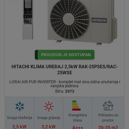
PROIZVOD JE DOSTUPAN
HITACHI KLIMA UREĐAJ 2,5kW RAK-25PSES/RAC-
25WSE
LORAI AIR PUR INVERTER - komplet mat siva zidna unutarnja i
vanjska jedinica
Šifra:
2973
Energetska
Prikladno za
Snaga hlađenja
Snaga grijanja
klasa
prostor
2,5 kW
3,2 kW
A+++
20-25 m2