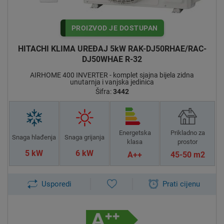
PROIZVOD JE DOSTUPAN
HITACHI KLIMA UREĐAJ 5kW RAK-DJ50RHAE/RAC-
DJ50WHAE R-32
Na web shopu Klima koncept možete pronaći kompletnu
AIRHOME 400 INVERTER - komplet sjajna bijela zidna
gamu HITACHI klima uređaja kućne serije.
unutarnja i vanjska jedinica
Naše ljubazno osoblje će Vam u svakom trenutku ljubazno
Šifra:
3442
odgovoriti na Vaše upite i preporučiti najbolju klimu za Vaše
potrebe.
Energetska
Prikladno za
Snaga hlađenja
Snaga grijanja
- plaćanje karticom do 24 rate bez naknade i provizije
klasa
prostor
- plaćanje na transakcijski račun
5 kW
6 kW
A++
45-50 m2
- plaćanje prilikom preuzimanja
- besplatna dostava za cijelu Hrvatsku
- Ovlaštena montaža u cijeloj Hrvatskoj (montažu vrši naš
Usporedi
Prati cijenu
ovlašteni partner-tvrtka na Vašem području)
- stalne akcije -