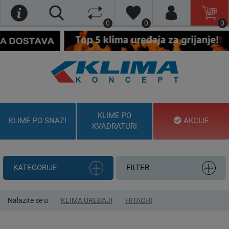
0
0
0
KLIME PO
KLIME PO SNAZI
AKCIJE
KVADRATURI
KATEGORIJE
FILTER
Nalazite se u
KLIMA UREĐAJI
HITACHI