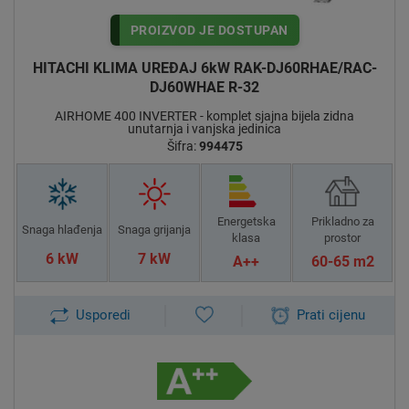
PROIZVOD JE DOSTUPAN
HITACHI KLIMA UREĐAJ 6kW RAK-DJ60RHAE/RAC-
DJ60WHAE R-32
AIRHOME 400 INVERTER - komplet sjajna bijela zidna
unutarnja i vanjska jedinica
Šifra:
994475
Energetska
Prikladno za
Snaga hlađenja
Snaga grijanja
klasa
prostor
6 kW
7 kW
A++
60-65 m2
Usporedi
Prati cijenu