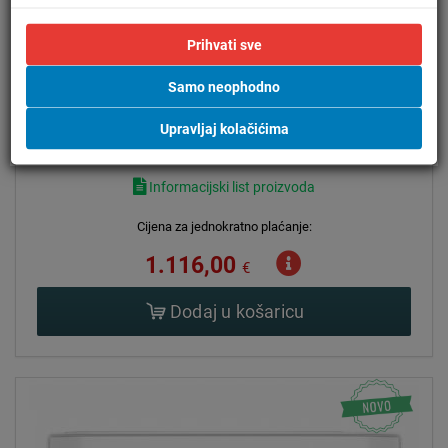
2,5 kW
3,2 kW
A+++
20-25 m2
Prihvati sve
Usporedi
Prati cijenu
Samo neophodno
Upravljaj kolačićima
Informacijski list proizvoda
Cijena za jednokratno plaćanje:
1.116,00
€
Dodaj u košaricu