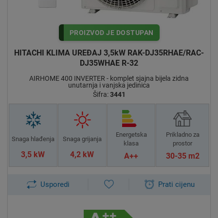
Napredni sustav filtracije zraka:
Visokokvalitetni sustav filtracije zraka u Hitachi mono split
klima uređajima osigurava čist i zdrav unutarnji zrak,
PROIZVOD JE DOSTUPAN
smanjujući alergene i nečistoće u prostoru.
HITACHI KLIMA UREĐAJ 3,5kW RAK-DJ35RHAE/RAC-
Tihi rad:
DJ35WHAE R-32
Optimizirani ventilatori i tehnologije smanjenja buke u Hitachi
mono split klima uređajima osiguravaju tihi rad, stvarajući
AIRHOME 400 INVERTER - komplet sjajna bijela zidna
mirno i ugodno okruženje bez nepotrebnih smetnji.
unutarnja i vanjska jedinica
Šifra:
3441
Pouzdanost:
Hitachi je poznat po svojoj pouzdanosti, a mono split klima
uređaji nisu iznimka. Njihova izdržljivost i kvaliteta jamče
Energetska
Prikladno za
dugotrajan i pouzdan rad.
Snaga hlađenja
Snaga grijanja
klasa
prostor
3,5 kW
4,2 kW
Napredne funkcije upravljanja:
A++
30-35 m2
Hitachi mono split klima uređaji dolaze s naprednim
funkcijama upravljanja koje omogućuju korisnicima
Usporedi
Prati cijenu
prilagodbu postavki temperature, ventilacije i rasporeda rada
prema svojim potrebama i preferencijama.
Primjena Hitachi mono split klima uređaja: