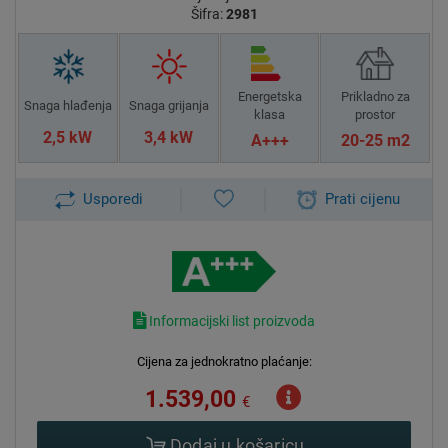
Šifra:
2981
Energetska
Prikladno za
Snaga hlađenja
Snaga grijanja
klasa
prostor
2,5 kW
3,4 kW
A+++
20-25 m2
Usporedi
Prati cijenu
Informacijski list proizvoda
Cijena za jednokratno plaćanje:
1.539,00
€
Dodaj u košaricu