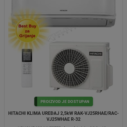
Kumo aplikaciju. Senzor
prati prisutnost osoba u prostoriji te ukoliko ne detektira
pokrete 20 minuta temperatura
se spušta za 1 stupanj te nakon 40 minuta za sljedeći.
Opcija je daljinsko upravljanje
uz Hi-Kumo mobilnu aplikaciju i dodatni adapter.
TAKAI
Uz dvostruku klapnu zraka koja će vam osigurati ugodniji i
diskretniji protok zraka izbjegnut je
neugodan efet "oscilirajućeg ventilatora". Zvučni tlak
unutarnjih jedinica već od 20 dB(A) korisniku
pruža maksimalan komfor bez da i primijeti da je klima
uključena. Klapna ispuha zraka ima mogućnost
vertikalnog i horizontalnog pomicanja kako bi se postigla
bolja regulacija zraka u prostoriji. Opcija je
daljinsko upravljanje uz Hi-Kumo mobilnu aplikaciju i
dodatni adapter.
PROIZVOD JE DOSTUPAN
HITACHI KLIMA UREĐAJ 2,5kW RAK-VJ25RHAE/RAC-
LORAI
VJ25WHAE R-32
Moderna Lorai Air Pur jedinica elegantnog dizajna dolazi u
dvije verzije: bijela i siva.