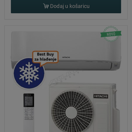
Dodaj u košaricu
montaža u cijeloj HR. Tvorničko jamstvo: 3 godine.
HITACHI KLIMA UREĐAJI - KATALOG - pdf
Akcije Hitachi klima uređaja
U potrazi ste za najboljim
akcijskim ponudama klima
uređaja Hitachi
? Klima koncept redovito osvježava svoju
ponudu klima uređaja na akciji.
Iskoristite posebnu
funkcionalnost praćenja cijene
na našim stranicama -
obavjestit ćemo vas čim proizvod koji vas zanima bude
dostupan po nižoj cijeni!
Punu ponudu trenutno dostupnih Hitachi klima uređaja na
akciji, kao i ostalih klima uređaja na akciji
možete pronaći
na našoj stranici akcija
.