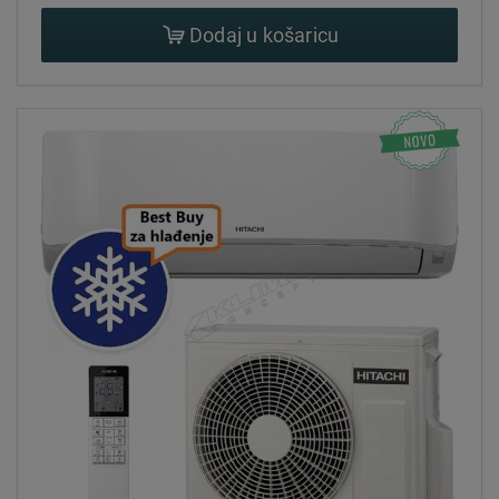
rada, senzore za praćenje temperature i vlažnosti te
Dodaj u košaricu
mogućnost upravljanja putem mobilnih aplikacija.
Estetski dizajn:
Hitachi mono split klima uređaji imaju moderan i privlačan
dizajn koji se lako uklapa u različite interijere. Tanke unutarnje
jedinice i elegantne vanjske jedinice pružaju estetski ugodan
izgled u prostoru.
Prednosti Hitachi mono split klima uređaja:
Energetska učinkovitost:
Hitachi mono split klima uređaji pružaju visoku energetsku
učinkovitost, što rezultira smanjenom potrošnjom energije i
uštedom na računima za energiju.
Udobnost:
Hitachi mono split klima uređaji omogućuju precizno
upravljanje temperature i ventilacije, pružajući ugodno
unutarnje okruženje tijekom cijele godine.