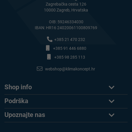
Zagrebačka cesta 126
10000 Zagreb, Hrvatska
OIB: 59246334030
IBAN: HR16 24020061100809769
+385 21 470 232
+385 91 446 6880
+385 98 285 113
webshop@klimakoncept.hr
Shop info
Podrška
Upoznajte nas