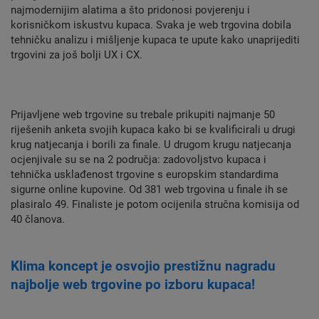
najmodernijim alatima a što pridonosi povjerenju i
korisničkom iskustvu kupaca. Svaka je web trgovina dobila
tehničku analizu i mišljenje kupaca te upute kako unaprijediti
trgovini za još bolji UX i CX.
Prijavljene web trgovine su trebale prikupiti najmanje 50
riješenih anketa svojih kupaca kako bi se kvalificirali u drugi
krug natjecanja i borili za finale. U drugom krugu natjecanja
ocjenjivale su se na 2 područja: zadovoljstvo kupaca i
tehnička usklađenost trgovine s europskim standardima
sigurne online kupovine. Od 381 web trgovina u finale ih se
plasiralo 49. Finaliste je potom ocijenila stručna komisija od
40 članova.
Klima koncept je osvojio prestižnu nagradu
najbolje web trgovine po izboru kupaca!