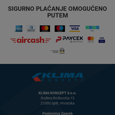
SIGURNO PLAĆANJE OMOGUĆENO
PUTEM
KLIMA KONCEPT d.o.o.
Ruđera Boškovića 13
21000 Split, Hrvatska
Poslovnica Zagreb