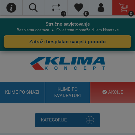
0
0
0
Stručno savjetovanje
•
Besplatna dostava
Ovlaštena montaža diljem Hrvatske
Zatraži besplatan savjet / ponudu
KLIME PO
KLIME PO SNAZI
AKCIJE
KVADRATURI
KATEGORIJE