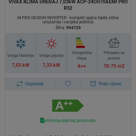
VIVAX KLIMA UREĐAJ 7,03kW ACP-24CH70AEMI PRO
R32
M PRO DESIGN INVERTER - komplet sjajna bijela zidna
unutarnja i vanjska jedinica
Šifra:
994729
Energetska
Prikladno za
Snaga hlađenja
Snaga grijanja
klasa
prostor
7,03 kW
7,33 kW
A++
70-75 m2
Usporedi
Prati cijenu
Informacijski list proizvoda