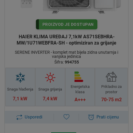
PROIZVOD JE DOSTUPAN
HAIER KLIMA UREĐAJ 7,1kW AS71SEBHRA-
MW/1U71WEBFRA-SH - optimiziran za grijanje
SERENE INVERTER - komplet mat bijela zidna unutarnja i
vanjska jedinica
Šifra:
994755
Energetska
Prikladno za
Snaga hlađenja
Snaga grijanja
klasa
prostor
7,1 kW
7,4 kW
A+++
70-75 m2
Usporedi
Prati cijenu