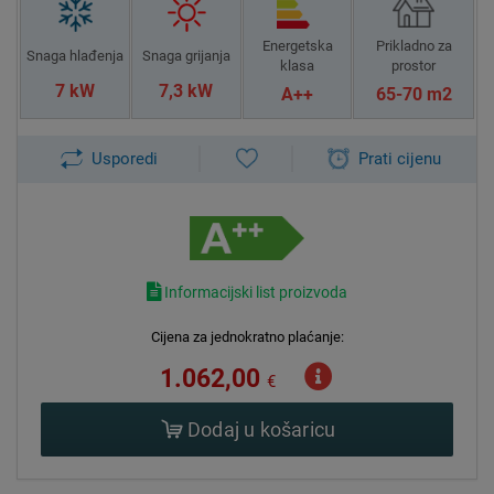
Energetska
Prikladno za
Snaga hlađenja
Snaga grijanja
klasa
prostor
7 kW
7,3 kW
A++
65-70 m2
Usporedi
Prati cijenu
Informacijski list proizvoda
Cijena za jednokratno plaćanje:
1.062,00
€
Dodaj u košaricu