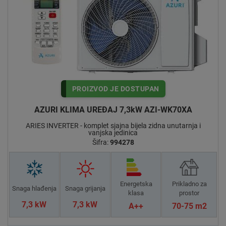
PROIZVOD JE DOSTUPAN
AZURI KLIMA UREĐAJ 7,3kW AZI-WK70XA
ARIES INVERTER - komplet sjajna bijela zidna unutarnja i
vanjska jedinica
Šifra:
994278
Energetska
Prikladno za
Snaga hlađenja
Snaga grijanja
klasa
prostor
7,3 kW
7,3 kW
A++
70-75 m2