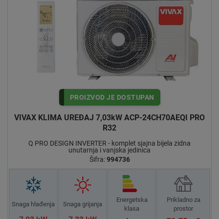
PROIZVOD JE DOSTUPAN
VIVAX KLIMA UREĐAJ 7,03kW ACP-24CH70AEQI PRO
R32
Q PRO DESIGN INVERTER - komplet sjajna bijela zidna
unutarnja i vanjska jedinica
Šifra:
994736
Energetska
Prikladno za
Snaga hlađenja
Snaga grijanja
klasa
prostor