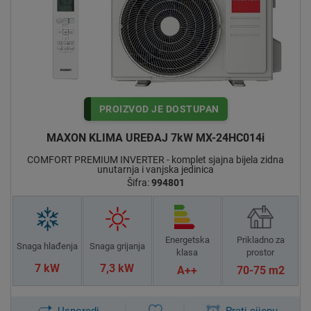
PROIZVOD JE DOSTUPAN
MAXON KLIMA UREĐAJ 7kW MX-24HC014i
COMFORT PREMIUM INVERTER - komplet sjajna bijela zidna
unutarnja i vanjska jedinica
Šifra:
994801
Energetska
Prikladno za
Snaga hlađenja
Snaga grijanja
klasa
prostor
7 kW
7,3 kW
A++
70-75 m2