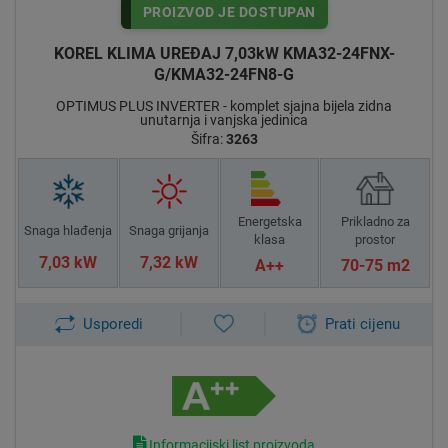
PROIZVOD JE DOSTUPAN
KOREL KLIMA UREĐAJ 7,03kW KMA32-24FNX-
G/KMA32-24FN8-G
OPTIMUS PLUS INVERTER - komplet sjajna bijela zidna
unutarnja i vanjska jedinica
Šifra:
3263
Energetska
Prikladno za
Snaga hlađenja
Snaga grijanja
klasa
prostor
7,03 kW
7,32 kW
A++
70-75 m2
Usporedi
Prati cijenu
Informacijski list proizvoda