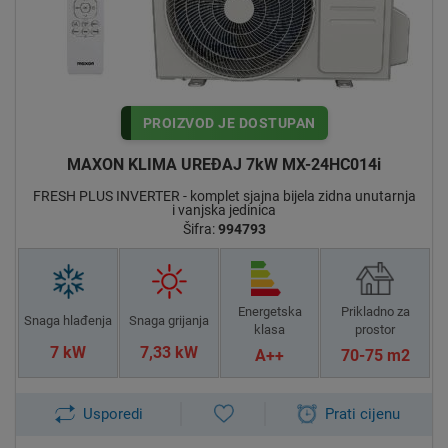
PROIZVOD JE DOSTUPAN
MAXON KLIMA UREĐAJ 7kW MX-24HC014i
FRESH PLUS INVERTER - komplet sjajna bijela zidna unutarnja
i vanjska jedinica
Šifra:
994793
Energetska
Prikladno za
Snaga hlađenja
Snaga grijanja
klasa
prostor
7 kW
7,33 kW
A++
70-75 m2
Usporedi
Prati cijenu