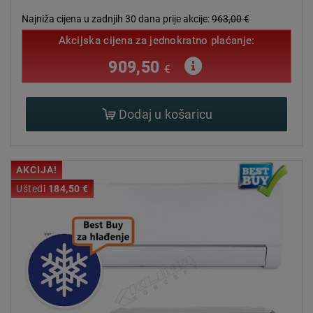
Najniža cijena u zadnjih 30 dana prije akcije:
963,00 €
Akcijska cijena za jednokratno plaćanje:
909,50
€
Dodaj u košaricu
AKCIJA!
Uštedi
184,50 €