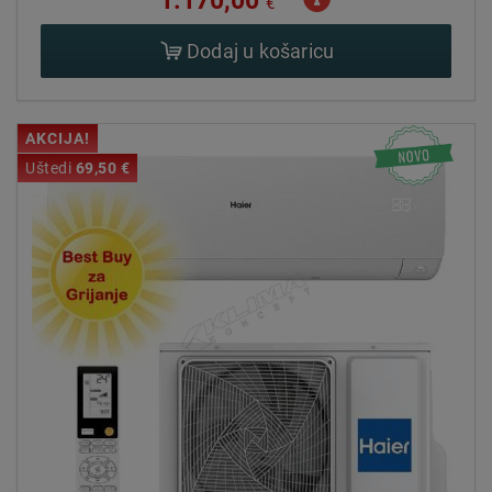
1.170,00
€
Dodaj u košaricu
AKCIJA!
Uštedi
69,50 €