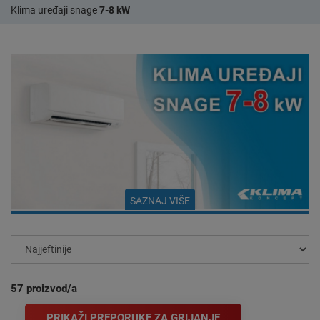
Klima uređaji snage
7-8 kW
SAZNAJ VIŠE
Klima uređaji 7-8 kW - Najbolje cijene i
akcije
Širok odabir klima uređaja snage od 7 do 8 kW. Klima
57
proizvod/a
uređaji snage 7 kW dostupni po najpovoljnijim cijenama i
akcijskim ponudama. Klima uređaji snage 7 kW prikladni
PRIKAŽI PREPORUKE ZA GRIJANJE