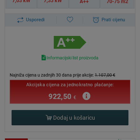
7,03 kW
7,33 kW
A++
70-75 m2
Usporedi
Prati cijenu
Informacijski list proizvoda
Najniža cijena u zadnjih 30 dana prije akcije:
1.107,00 €
Akcijska cijena za jednokratno plaćanje:
922,50
€
Dodaj u košaricu