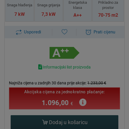
Energetska
Prikladno za
Snaga hlađenja
Snaga grijanja
klasa
prostor
7 kW
7,3 kW
A++
70-75 m2
Usporedi
Prati cijenu
Informacijski list proizvoda
Najniža cijena u zadnjih 30 dana prije akcije:
1.233,00 €
Akcijska cijena za jednokratno plaćanje:
1.096,00
€
Dodaj u košaricu