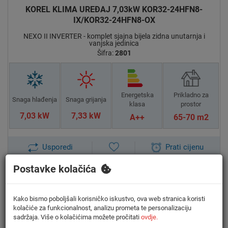
KOREL KLIMA UREĐAJ 7,03kW KOR32-24HFN8-
IX/KOR32-24HFN8-OX
NEXO II INVERTER - komplet sjajna bijela zidna unutarnja i
vanjska jedinica
Šifra:
2801
Energetska
Prikladno za
Snaga hlađenja
Snaga grijanja
klasa
prostor
7,03 kW
7,33 kW
A++
65-70 m2
Usporedi
Prati cijenu
Postavke kolačića
Kako bismo poboljšali korisničko iskustvo, ova web stranica koristi
kolačiće za funkcionalnost, analizu prometa te personalizaciju
Informacijski list proizvoda
sadržaja. Više o kolačićima možete pročitati
ovdje.