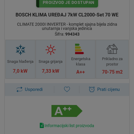
PROIZVOD JE DOSTUPAN
BOSCH KLIMA UREĐAJ 7kW CL2000-Set 70 WE
CLIMATE 2000I INVERTER - komplet sjajna bijela zidna
unutarnja i vanjska jedinica
Šifra:
994343
Energetska
Prikladno za
Snaga hlađenja
Snaga grijanja
klasa
prostor
7,0 kW
7,33 kW
A++
70-75 m2
Usporedi
Prati cijenu
Informacijski list proizvoda