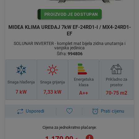
PROIZVOD JE DOSTUPAN
MIDEA KLIMA UREĐAJ 7kW EF-24RD1-I / MX4-24RD1-
EF
SOLUNAR INVERTER - komplet mat bijela zidna unutarnja i
vanjska jedinica
Šifra:
994806
Energetska
Prikladno za
Snaga hlađenja
Snaga grijanja
klasa
prostor
7 kW
7,33 kW
A++
70-75 m2
Usporedi
Prati cijenu
Cijena za jednokratno plaćanje: