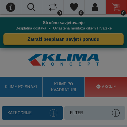
0
0
0
Stručno savjetovanje
•
Besplatna dostava
Ovlaštena montaža diljem Hrvatske
Zatraži besplatan savjet / ponudu
KLIME PO
KLIME PO SNAZI
AKCIJE
KVADRATURI
KATEGORIJE
FILTER