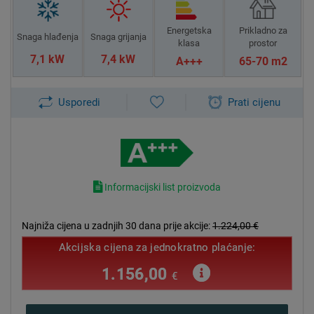
Energetska
Prikladno za
Snaga hlađenja
Snaga grijanja
klasa
prostor
7,1 kW
7,4 kW
A+++
65-70 m2
Usporedi
Prati cijenu
Informacijski list proizvoda
Najniža cijena u zadnjih 30 dana prije akcije:
1.224,00 €
Akcijska cijena za jednokratno plaćanje:
1.156,00
€