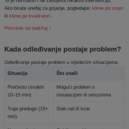
To je normalno i ne zahtijeva nikakvu intervenciju.
Ako birate uređaj za grijanje, pogledajte:
klime po snazi
ili
klime po kvadraturi
.
Povratak na sadržaj ↑
Kada odleđivanje postaje problem?
Odleđivanje postaje problem u sljedećim situacijama:
Situacija
Što znači
Prečesto (svakih
Mogući problem s
10–15 min)
instalacijom ili senzorima
Traje predugo (15+
Slab rad ili kvar
min)