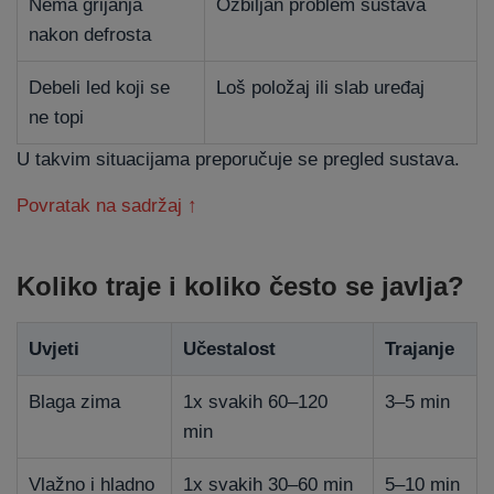
Nema grijanja
Ozbiljan problem sustava
nakon defrosta
Debeli led koji se
Loš položaj ili slab uređaj
ne topi
U takvim situacijama preporučuje se pregled sustava.
Povratak na sadržaj ↑
Koliko traje i koliko često se javlja?
Uvjeti
Učestalost
Trajanje
Blaga zima
1x svakih 60–120
3–5 min
min
Vlažno i hladno
1x svakih 30–60 min
5–10 min