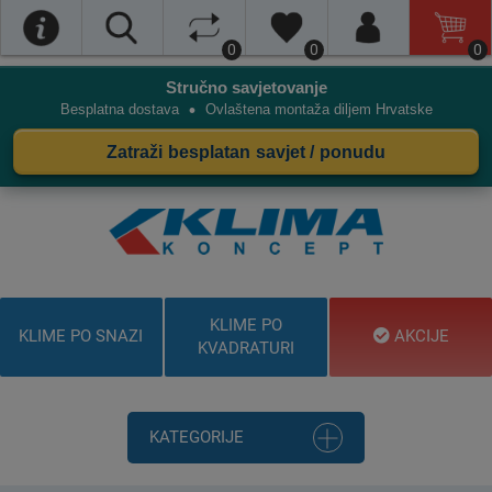
0
0
0
Stručno savjetovanje
•
Besplatna dostava
Ovlaštena montaža diljem Hrvatske
Zatraži besplatan savjet / ponudu
KLIME PO
KLIME PO SNAZI
AKCIJE
KVADRATURI
KATEGORIJE