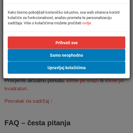
Kako bismo poboljšali korisničko iskustvo, ova web stranica koristi
Povratak na sadržaj ↑
kolačiće za funkcionalnost, analizu prometa te personalizaciju
sadržaja. Više o kolačićima možete pročitati
ovdje.
Savjet za 2026.
Prihvati sve
Moderni uređaji imaju napredne algoritme za
Samo neophodno
odleđivanje i znatno rjeđe ulaze u defrost. Zato je važno
odabrati kvalitetan uređaj, posebno ako planirate
Upravljaj kolačićima
grijanje.
Provjerite aktualnu ponudu:
klime po snazi
ili
klime po
kvadraturi
.
Povratak na sadržaj ↑
FAQ – česta pitanja