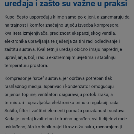
uređaja i zašto su važne u praksi
Kupci često uspoređuju klime samo po cijeni, a zanemaruju da
na trajnost i komfor značajno utječu izvedba kompresora,
kvaliteta izmjenjivača, preciznost ekspanzijskog ventila,
elektronika upravljanja te rješenja za tihi rad, odleđivanje i
zaštitu sustava. Kvalitetniji uređaji obično imaju naprednije
upravljanje, bolji rad u ekstremnijim uvjetima i stabilniju
temperaturu prostora.
Kompresor je "srce” sustava, jer održava potreban tlak
rashladnog medija. Isparivač i kondenzator omogućuju
prijenos topline, ventilatori osiguravaju protok zraka, a
termistori i upravljačka elektronika brinu o regulaciji rada.
Sušilo, filter i zaštitni elementi pomažu pouzdanosti sustava.
Kada je uređaj kvalitetan i stručno ugrađen, svi ti dijelovi rade
usklađeno, što korisnik osjeti kroz nižu buku, ravnomjerniji