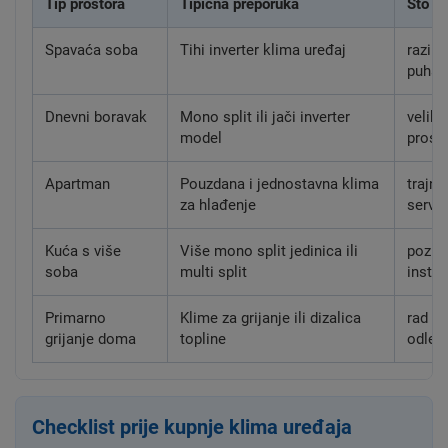
Tip prostora
Tipična preporuka
Što do
Spavaća soba
Tihi inverter klima uređaj
razina
puhan
Dnevni boravak
Mono split ili jači inverter
velike
model
prost
Apartman
Pouzdana i jednostavna klima
trajno
za hlađenje
servi
Kuća s više
Više mono split jedinica ili
pozici
soba
multi split
instal
Primarno
Klime za grijanje ili dizalica
rad n
grijanje doma
topline
odleđ
Checklist prije kupnje klima uređaja