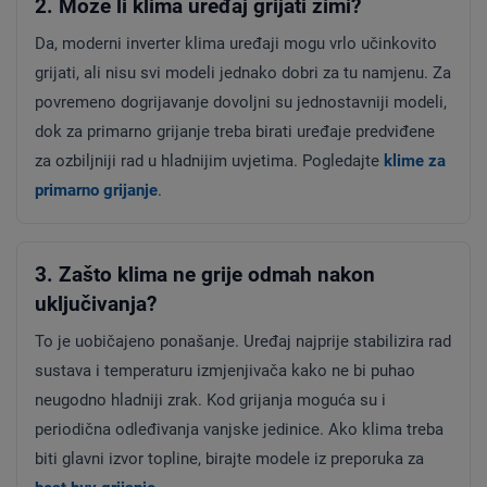
2. Može li klima uređaj grijati zimi?
Da, moderni inverter klima uređaji mogu vrlo učinkovito
grijati, ali nisu svi modeli jednako dobri za tu namjenu. Za
povremeno dogrijavanje dovoljni su jednostavniji modeli,
dok za primarno grijanje treba birati uređaje predviđene
za ozbiljniji rad u hladnijim uvjetima. Pogledajte
klime za
primarno grijanje
.
3. Zašto klima ne grije odmah nakon
uključivanja?
To je uobičajeno ponašanje. Uređaj najprije stabilizira rad
sustava i temperaturu izmjenjivača kako ne bi puhao
neugodno hladniji zrak. Kod grijanja moguća su i
periodična odleđivanja vanjske jedinice. Ako klima treba
biti glavni izvor topline, birajte modele iz preporuka za