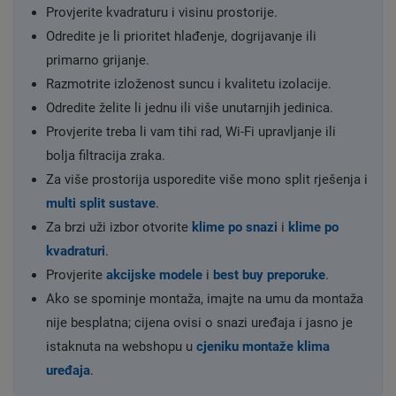
Provjerite kvadraturu i visinu prostorije.
Odredite je li prioritet hlađenje, dogrijavanje ili
primarno grijanje.
Razmotrite izloženost suncu i kvalitetu izolacije.
Odredite želite li jednu ili više unutarnjih jedinica.
Provjerite treba li vam tihi rad, Wi-Fi upravljanje ili
bolja filtracija zraka.
Za više prostorija usporedite više mono split rješenja i
multi split sustave
.
Za brzi uži izbor otvorite
klime po snazi
i
klime po
kvadraturi
.
Provjerite
akcijske modele
i
best buy preporuke
.
Ako se spominje montaža, imajte na umu da montaža
nije besplatna; cijena ovisi o snazi uređaja i jasno je
istaknuta na webshopu u
cjeniku montaže klima
uređaja
.