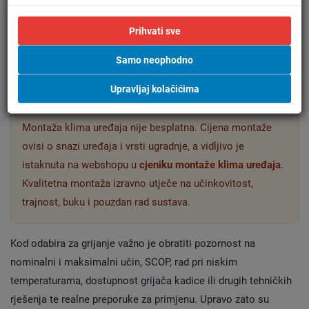
hlađenje i dogrijavanje
. Ako uređaj treba biti ozbiljniji izvor
topline tijekom zime, bolje je proučiti
klime za hlađenje i
Prihvati sve
primarno grijanje
ili razmotriti
dizalicu topline
kao sustavno
Samo neophodno
rješenje.
Upravljaj kolačićima
Važna napomena o montaži
Montaža klima uređaja nije besplatna. Cijena montaže
ovisi o snazi uređaja i vrsti ugradnje, a vidljivo je
istaknuta na webshopu u
cjeniku montaže klima uređaja
.
Kvalitetna montaža izravno utječe na učinkovitost,
trajnost, buku i pouzdan rad sustava.
Kod odabira za grijanje važno je obratiti pozornost na
nominalni i maksimalni učin, SCOP, rad pri niskim
temperaturama, dostupnost grijača kadice ili drugih tehničkih
rješenja te realne preporuke za primjenu. Upravo zato su