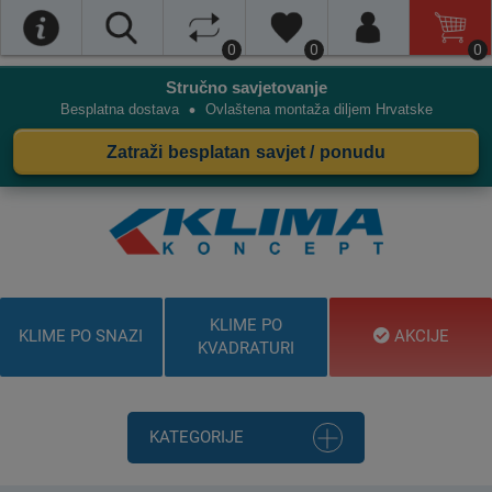
0
0
0
Stručno savjetovanje
•
Besplatna dostava
Ovlaštena montaža diljem Hrvatske
Zatraži besplatan savjet / ponudu
KLIME PO
KLIME PO SNAZI
AKCIJE
KVADRATURI
KATEGORIJE