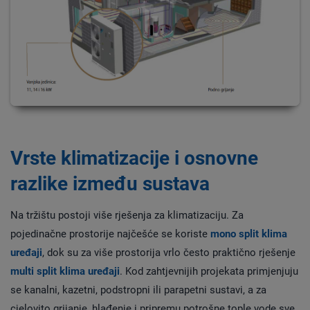
Vrste klimatizacije i osnovne
razlike između sustava
Na tržištu postoji više rješenja za klimatizaciju. Za
pojedinačne prostorije najčešće se koriste
mono split klima
uređaji
, dok su za više prostorija vrlo često praktično rješenje
multi split klima uređaji
. Kod zahtjevnijih projekata primjenjuju
se kanalni, kazetni, podstropni ili parapetni sustavi, a za
cjelovito grijanje, hlađenje i pripremu potrošne tople vode sve