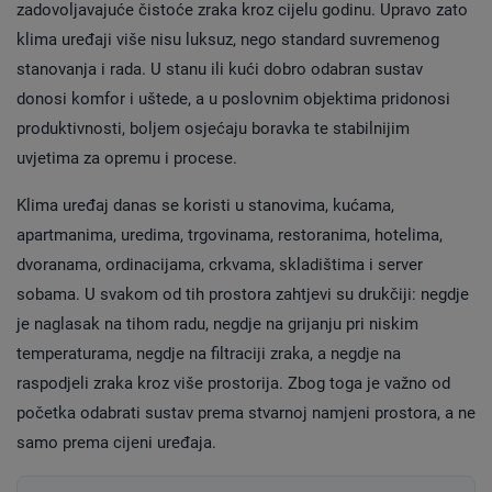
zadovoljavajuće čistoće zraka kroz cijelu godinu. Upravo zato
klima uređaji više nisu luksuz, nego standard suvremenog
stanovanja i rada. U stanu ili kući dobro odabran sustav
donosi komfor i uštede, a u poslovnim objektima pridonosi
produktivnosti, boljem osjećaju boravka te stabilnijim
uvjetima za opremu i procese.
Klima uređaj danas se koristi u stanovima, kućama,
apartmanima, uredima, trgovinama, restoranima, hotelima,
dvoranama, ordinacijama, crkvama, skladištima i server
sobama. U svakom od tih prostora zahtjevi su drukčiji: negdje
je naglasak na tihom radu, negdje na grijanju pri niskim
temperaturama, negdje na filtraciji zraka, a negdje na
raspodjeli zraka kroz više prostorija. Zbog toga je važno od
početka odabrati sustav prema stvarnoj namjeni prostora, a ne
samo prema cijeni uređaja.