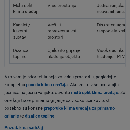
Multi split
Više prostorija
Jedna vanjska jed
klima uređaj
neovisnih unutarn
Kanalni /
Veći ili
Diskretna ugradnj
kazetni
reprezentativni
raspodjela zraka
sustav
prostori
Dizalica
Cjelovito grijanje i
Visoka učinkovito
topline
hlađenje objekta
hlađenje i PTV
Ako vam je prioritet kupnja za jednu prostoriju, pogledajte
kompletnu
ponudu klima uređaja
. Ako želite više unutarnjih
jedinica na jednu vanjsku, otvorite
multi split klima uređaje
. Za
one koji traže primarno grijanje uz visoku učinkovitost,
posebno su korisne
preporuke klima uređaja za primarno
grijanje
te
dizalice topline
.
Povratak na sadržaj