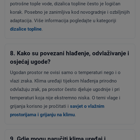
potrošne tople vode, dizalica topline često je logičan
korak. Posebno je zanimljiva kod novogradnje i ozbiljnijih
adaptacija. Više informacija pogledajte u kategoriji
dizalice topline
.
8. Kako su povezani hlađenje, odvlaživanje i
osjećaj ugode?
Ugodan prostor ne ovisi samo o temperaturi nego i o
vlazi zraka. Klima uređaji tijekom hlađenja prirodno
odvlažuju zrak, pa prostor često djeluje ugodnije i pri
temperaturi koja nije ekstremno niska. O temi vlage i
grijanja korisno je pročitati i
savjet o vlažnim
prostorijama i grijanju na klimu
.
9. Gdje mogu naručiti klima uređaj i