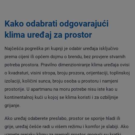
Kako odabrati odgovarajući
klima uređaj za prostor
Najčešća pogreška pri kupnji je odabir uređaja isključivo
prema cijeni ili općem dojmu o brendu, bez provjere stvarnih
potreba prostora. Pravilno dimenzioniranje klima uređaja ovisi
o kvadraturi, visini stropa, broju prozora, orijentaciji, toplinskoj
izolaciji, količini sunca, broju osoba u prostoru i namjeni
prostorije. U apartmanu na moru potrebe nisu iste kao u
kontinentalnoj kući u kojoj se klima koristi i za ozbiljnije
grijanje.
Ako uređaj odaberete preslabo, prostor se sporije hladi ili
grije, uređaj češće radi u višem režimu i komfor je slabiji. Ako
uzmete prejaku klimu za premali prostor, mogući su kratki