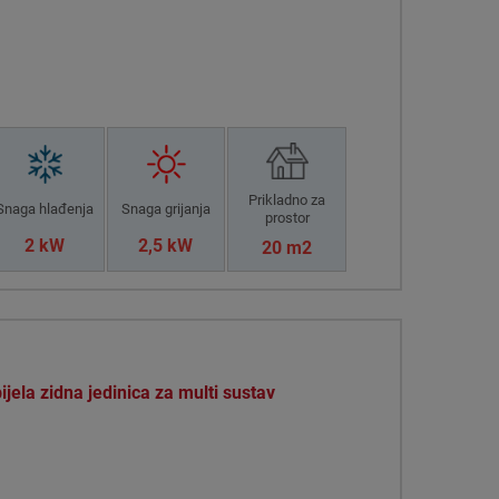
Prikladno za
Snaga hlađenja
Snaga grijanja
prostor
2 kW
2,5 kW
20 m2
ela zidna jedinica za multi sustav
f