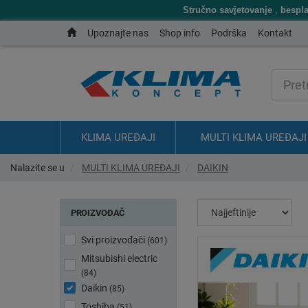
Stručno savjetovanje
,
bespl
Upoznajte nas
Shop info
Podrška
Kontakt
KLIMA UREĐAJI
MULTI KLIMA UREĐAJI
Nalazite se u
MULTI KLIMA UREĐAJI
DAIKIN
PROIZVOĐAČ
Svi proizvođači
(601)
Mitsubishi electric
(84)
Daikin
(85)
Toshiba
(51)