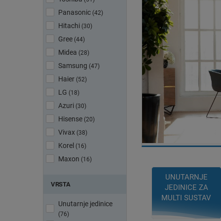
Panasonic
(42)
Hitachi
(30)
Gree
(44)
Midea
(28)
Samsung
(47)
Haier
(52)
LG
(18)
Azuri
(30)
Hisense
(20)
Vivax
(38)
Korel
(16)
Maxon
(16)
UNUTARNJE
VRSTA
JEDINICE ZA
MULTI SUSTAV
Unutarnje jedinice
(76)