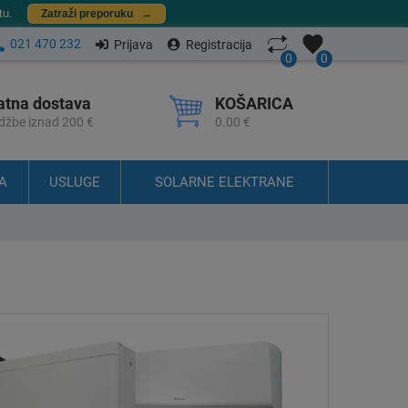
tu.
Zatraži preporuku
→
021 470 232
Prijava
Registracija
0
0
atna dostava
KOŠARICA
džbe iznad 200 €
0.00 €
A
USLUGE
SOLARNE ELEKTRANE