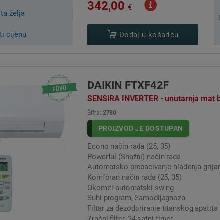
342,00
€
a vanjska jedinica
Quadral klima uređaji DAIKIN
se sastoje od četiri 
sta želja
dinica su međusobno spojene plinskim i električnim instalacijama. 
kupnu snagu svih unutarnjih jedinica određuje snaga vanjske jedinic
ti cijenu
Dodaj u košaricu
va unutarnjih jedinica na jednu vanjsku jedinicu, a u komercijalnoj s
jedinica na jednu vanjsku jedinicu bilo da se radi o freonsk
IKIN koriste se u sutuacijama kad želimo hladiti i grijati četiri p
ju postavlja odgovarajuća unutarnja jedinica te se sve četiri unutarn
DAIKIN FTXF42F
SENSIRA INVERTER - unutarnja mat bij
Šifra:
2780
PROIZVOD JE DOSTUPAN
Econo način rada (25, 35)
Powerful (Snažni) način rada
Automatsko prebacivanje hlađenja-grija
Komforan način rada (25, 35)
Okomiti automatski swing
Suhi program, Samodijagnoza
Filtar za dezodoriranje titanskog apatita
Zračni filter, 24-satni timer