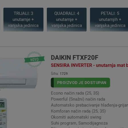
TRIJALI: 3
QUADRALI: 4
PETALI: 5
unutarnje +
unutarnje +
unutarnjih +
amjenjeni su za kupce koji žele nešto više od klima uređaja. Visoko 
vanjska jedinica
vanjska jedinica
vanjska jedinica
 nadmoćne tehničke karakteristike uz optimiziranje energetske učink
DAIKIN FTXF20F
SENSIRA INVERTER - unutarnja mat bij
Šifra:
1729
PROIZVOD JE DOSTUPAN
Econo način rada (25, 35)
Powerful (Snažni) način rada
Automatsko prebacivanje hlađenja-grija
Komforan način rada (25, 35)
Okomiti automatski swing
Suhi program, Samodijagnoza