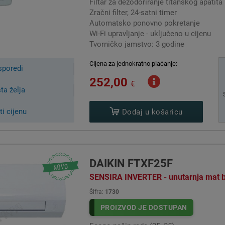
Filtar za dezodoriranje titanskog apatita
Zračni filter, 24-satni timer
Automatsko ponovno pokretanje
Wi-Fi upravljanje - uključeno u cijenu
Tvorničko jamstvo: 3 godine
Cijena za jednokratno plaćanje:
sporedi
252,00
€
sta želja
ti cijenu
Dodaj u košaricu
DAIKIN FTXF25F
SENSIRA INVERTER - unutarnja mat bij
Šifra:
1730
DAIKIN KLIMA UREĐAJI - KATALOG - pd
PROIZVOD JE DOSTUPAN