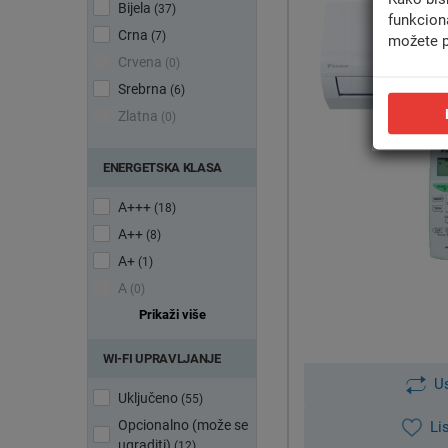
Bijela
(37)
funkcion
Crna
(7)
možete p
Crvena
(0)
Srebrna
(6)
Zlatna
(0)
ENERGETSKA KLASA
A+++
(18)
A++
(8)
A+
(1)
Mo
A
(0)
Prikaži više
WI-FI UPRAVLJANJE
U
Uključeno
(55)
Opcionalno (može se
Li
ugraditi)
(12)