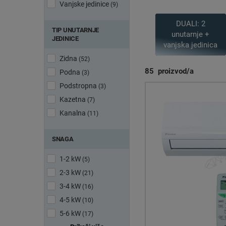
Vanjske jedinice
(9)
DUALI: 2
TIP UNUTARNJE
unutarnje +
DAIKIN klima uređaji n
JEDINICE
vanjska jedinica
sustavi osiguravaju
Zidna
(52)
85
proizvod/a
Podna
(3)
Podstropna
(3)
Kazetna
(7)
Kanalna
(11)
SNAGA
1-2 kW
(5)
2-3 kW
(21)
3-4 kW
(16)
4-5 kW
(10)
5-6 kW
(17)