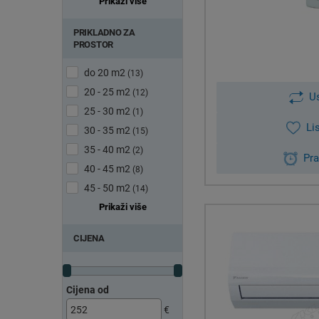
Prikaži više
PRIKLADNO ZA
PROSTOR
do 20 m2
(13)
20 - 25 m2
(12)
U
25 - 30 m2
(1)
Li
30 - 35 m2
(15)
35 - 40 m2
(2)
Pra
40 - 45 m2
(8)
45 - 50 m2
(14)
Prikaži više
CIJENA
Cijena od
€