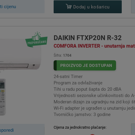
ti cijenu
Dodaj u košaricu
DUAL:
na vanjska jedinica
Dual klima uređaji DAIKIN
se sastoji od dvije odv
dinica su međusobno spojene plinskim i električnim instalacijama. 
DAIKIN FTXP20N R-32
zasebno kontrolirati. Ukupnu snagu svih unutarnjih jedinica odre
COMFORA INVERTER - unutarnja mat bi
KIN koriste se u situacijama kad želimo hladiti i grijati dvije pro
Šifra:
1704
riju postavlja odgovarajuća unutarnja jedinica te se obje unutarnje 
PROIZVOD JE DOSTUPAN
TRIJAL:
24-satni Timer
Program za odvlaživanje
njska jedinica
Trijal klima uređaji DAIKIN
se sastoje od tri odvojene u
Tihi u radu poput šapta do 20 dBA
 međusobno spojene plinskim i električnim instalacijama. Svaka unu
Vrijednosti sezonske učinkovitosti do A+
kontrolirati. Ukupnu snagu svih unutarnjih jedinica određuje
Moderan dizajn za ugradnju na zid koji š
Wi-Fi adapter je ugrađen u unutarnju jedi
KIN koriste se u situacijama kad želimo hladiti i grijati tri prosto
Tvorničko jamstvo: 3 godine
u postavlja odgovarajuća unutarnja jedinica te se sve tri unutarnje je
Cijena za jednokratno plaćanje:
sporedi
QUADRAL: