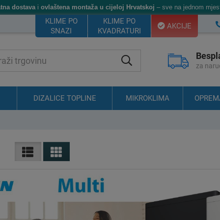
atna dostava
i
ovlaštena montaža u cijeloj Hrvatskoj
– sve na jednom mjes
KLIME PO
KLIME PO
AKCIJE
SNAZI
KVADRATURI
Bespl
za naru
DIZALICE TOPLINE
MIKROKLIMA
OPREM