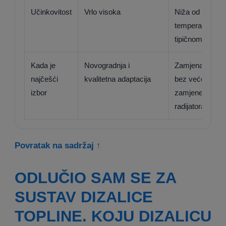
Učinkovitost
Vrlo visoka
Niža od nisko
temperaturne u
tipičnom radu
Kada je
Novogradnja i
Zamjena kotla
najčešći
kvalitetna adaptacija
bez veće
izbor
zamjene
radijatora
Povratak na sadržaj ↑
ODLUČIO SAM SE ZA
SUSTAV DIZALICE
TOPLINE. KOJU DIZALICU