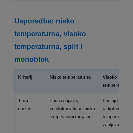
Usporedba: nisko
temperaturna, visoko
temperaturna, split i
monoblok
Kriterij
Nisko temperaturna
Visoko
temperaturna
Tipični
Podno grijanje,
Postojeći
emiteri
ventilokonvektori, nisko
radijatori viših
temperaturni radijatori
temperaturnih
zahtjeva