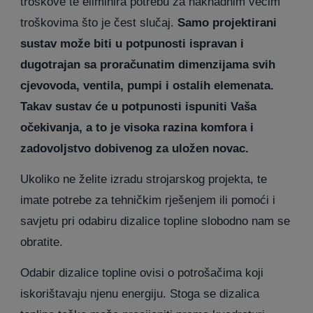
troškove te eliminira potrebu za naknadnim većim
troškovima što je čest slučaj.
Samo projektirani
sustav može biti u potpunosti ispravan i
dugotrajan sa proračunatim dimenzijama svih
cjevovoda, ventila, pumpi i ostalih elemenata.
Takav sustav će u potpunosti ispuniti Vaša
očekivanja, a to je visoka razina komfora i
zadovoljstvo dobivenog za uložen novac.
Ukoliko ne želite izradu strojarskog projekta, te
imate potrebe za tehničkim rješenjem ili pomoći i
savjetu pri odabiru dizalice topline slobodno nam se
obratite.
Odabir dizalice topline ovisi o potrošačima koji
iskorištavaju njenu energiju. Stoga se dizalica