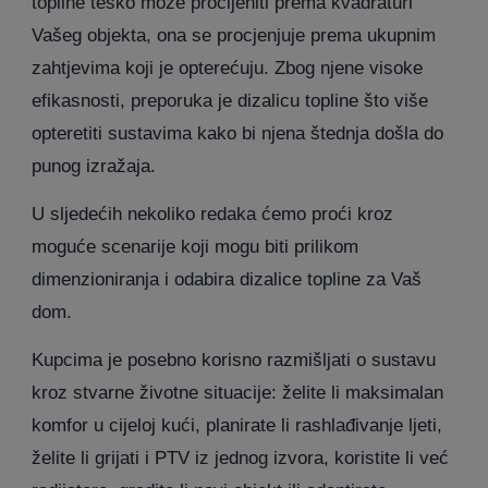
topline teško može procijeniti prema kvadraturi
Vašeg objekta, ona se procjenjuje prema ukupnim
zahtjevima koji je opterećuju. Zbog njene visoke
efikasnosti, preporuka je dizalicu topline što više
opteretiti sustavima kako bi njena štednja došla do
punog izražaja.
U sljedećih nekoliko redaka ćemo proći kroz
moguće scenarije koji mogu biti prilikom
dimenzioniranja i odabira dizalice topline za Vaš
dom.
Kupcima je posebno korisno razmišljati o sustavu
kroz stvarne životne situacije: želite li maksimalan
komfor u cijeloj kući, planirate li rashlađivanje ljeti,
želite li grijati i PTV iz jednog izvora, koristite li već