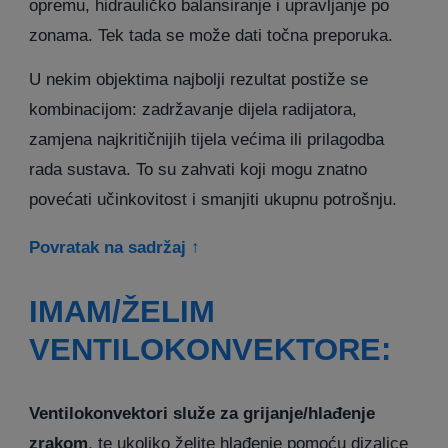
opremu, hidrauličko balansiranje i upravljanje po
zonama. Tek tada se može dati točna preporuka.
U nekim objektima najbolji rezultat postiže se
kombinacijom: zadržavanje dijela radijatora,
zamjena najkritičnijih tijela većima ili prilagodba
rada sustava. To su zahvati koji mogu znatno
povećati učinkovitost i smanjiti ukupnu potrošnju.
Povratak na sadržaj ↑
IMAM/ŽELIM
VENTILOKONVEKTORE:
Ventilokonvektori služe za grijanje/hlađenje
zrakom
, te ukoliko želite hlađenje pomoću dizalice