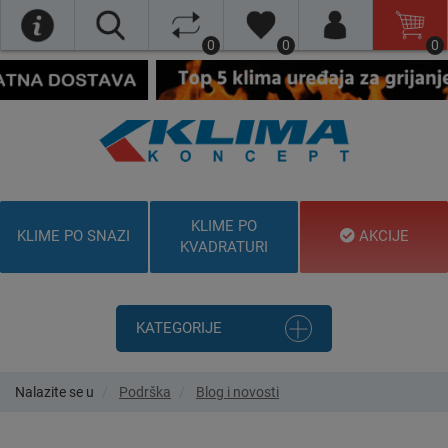
0
0
0
KLIME PO
KLIME PO SNAZI
AKCIJE
KVADRATURI
KATEGORIJE
Nalazite se u
Podrška
Blog i novosti