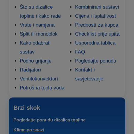
Što su dizalice
Kombinirani sustavi
topline i kako rade
Cijena i isplativost
Vrste i namjena
Prednosti za kupca
Split ili monoblok
Checklist prije upita
Kako odabrati
Usporedna tablica
sustav
FAQ
Podno grijanje
Pogledajte ponudu
Radijatori
Kontakt i
Ventilokonvektori
savjetovanje
Potrošna topla voda
Brzi skok
Pogledajte ponudu dizalica topline
Klime po snazi