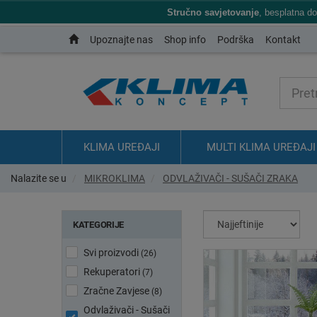
Stručno savjetovanje
, besplatna d
Upoznajte nas
Shop info
Podrška
Kontakt
KLIMA UREĐAJI
MULTI KLIMA UREĐAJI
Nalazite se u
MIKROKLIMA
ODVLAŽIVAČI - SUŠAČI ZRAKA
KATEGORIJE
Svi proizvodi
(26)
Rekuperatori
(7)
Zračne Zavjese
(8)
Odvlaživači - Sušači