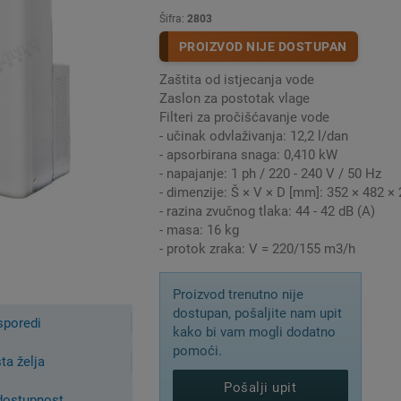
anjuje.
Šifra:
2803
či zraka prikladni su, na primjer, za ubrzavanje procesa sušenja rub
PROIZVOD NIJE DOSTUPAN
.
jski i apsorpcijski sušači dobro rade čak i pri relativno suhom zra
Zaštita od istjecanja vode
Zaslon za postotak vlage
a odvlaživač zraka ljeti?
Filteri za pročišćavanje vode
 je koristan ljeti
kada je toplo i vlažno. U takvim danima plijesan 
- učinak odvlaživanja: 12,2 l/dan
osi željeni učinak. Još više vlage može ući u kuću.
- apsorbirana snaga: 0,410 kW
lanja vodu iz vlažnog ljetnog zraka, to je ne samo praktično, već i
- napajanje: 1 ph / 220 - 240 V / 50 Hz
eti češće razvija i u podrumima, jer se vlažan, topli zrak izvana h
- dimenzije: Š × V × D [mm]: 352 × 482 ×
- razina zvučnog tlaka: 44 - 42 dB (A)
a odvlaživač zraka zimi?
- masa: 16 kg
često može smanjiti ventilacijom, jer je vlažnost zraka vani običn
- protok zraka: V = 220/155 m3/h
temperatura u prostoriji pada.
ane, uklanjaju samo vodu, a time i vlagu iz zraka.
Uz odvlaživač zrak
Proizvod trenutno nije
i zrak sadrži manje vode od vlažnog zraka, on se također brže za
dostupan, pošaljite nam upit
aka
.
sporedi
kako bi vam mogli dodatno
uzeti u obzir kada koristite odvlaživ
pomoći.
sta želja
na moguća područja primjene odvlaživača zraka, zahtjevi za uređaj
Pošalji upit
 dostupnost