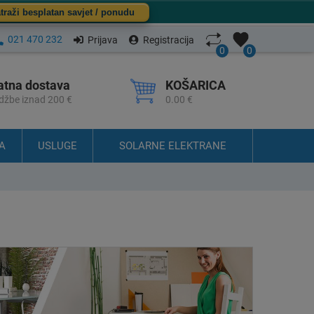
traži besplatan savjet / ponudu
021 470 232
Prijava
Registracija
0
0
atna dostava
KOŠARICA
džbe iznad 200 €
0.00 €
A
USLUGE
SOLARNE ELEKTRANE