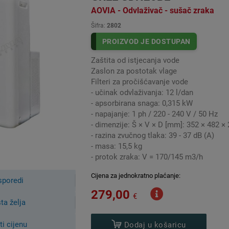
AOVIA - Odvlaživač - sušač zraka
m hlađenjem
Šifra:
2802
lnim tekućinama
PROIZVOD JE DOSTUPAN
dsorbensu (npr. granule)
nzacijski odvlaživač zraka?
Zaštita od istjecanja vode
Zaslon za postotak vlage
laživaču zraka
, zrak koji se suši vodi se preko izmjenjivača toplin
Filteri za pročišćavanje vode
 vodene pare pohranjene u zraku kondenzira kada dođe u dodir s hla
- učinak odvlaživanja: 12 l/dan
laživača.
- apsorbirana snaga: 0,315 kW
spremnik u koji se skuplja kondenzacija koja nastaje tijekom pro
- napajanje: 1 ph / 220 - 240 V / 50 Hz
- dimenzije: Š × V × D [mm]: 352 × 482 ×
u kod nekih odvlaživača mora ukloniti i isprazniti ručno, posto
- razina zvučnog tlaka: 39 - 37 dB (A)
kroz crijevo. Alternativno, neki modeli su opremljeni integriranom 
- masa: 15,5 kg
ki odvlaživači zraka sadrže rashladni uređaj za stvaranje hladn
- protok zraka: V = 170/145 m3/h
grijavanja zraka koji se upuhuje natrag u prostoriju.
Cijena za jednokratno plaćanje:
pcijski odvlaživač zraka?
sporedi
279,00
ođer se može osušiti prelaskom preko tekućine koja upija vlagu. 
€
sta želja
vog bromida ili litijevog klorida.
zraku se tako prenosi u higroskopnu tekućinu, a osušeni zrak istječe
ti cijenu
Dodaj u košaricu
uje i gubi svoju učinkovitost. Stoga se mora zamijeniti nakon odre