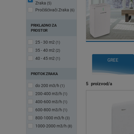
Zraka
(5)
Pročišćivači Zraka
(6)
PRIKLADNO ZA
PROSTOR
Odv
25 - 30 m2
(1)
Tražite
odvlaživač zra
35 - 40 m2
(2)
uređaje, koje su vam fun
Što je zapravo odvlaživ
40 - 45 m2
(1)
GREE
zraka
.
Što je odvla
PROTOK ZRAKA
5
proizvod/a
do 200 m3/h
Naziv odvlaživača govori
(1)
zrak u prostoriju. U pr
200-400 m3/h
(1)
se ne postigne zadana
400-600 m3/h
(1)
Napomena: Odvlaživači 
600-800 m3/h
(1)
zraka.
800-1000 m3/h
(3)
1000-2000 m3/h
(8)