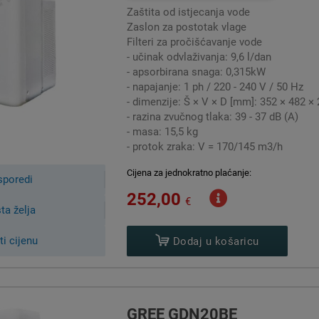
Zaštita od istjecanja vode
Zaslon za postotak vlage
Filteri za pročišćavanje vode
- učinak odvlaživanja: 9,6 l/dan
- apsorbirana snaga: 0,315kW
- napajanje: 1 ph / 220 - 240 V / 50 Hz
- dimenzije: Š × V × D [mm]: 352 × 482 ×
- razina zvučnog tlaka: 39 - 37 dB (A)
- masa: 15,5 kg
- protok zraka: V = 170/145 m3/h
Cijena za jednokratno plaćanje:
sporedi
252,00
€
sta želja
ti cijenu
Dodaj u košaricu
dvlaživač zraka?
ča zraka je izvlačenje vode iz zraka
. To smanjuje vlažnost - zra
GREE GDN20BE
a principa: