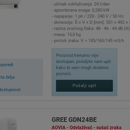
- učinak odvlaživanja: 24 l/dan
- apsorbirana snaga: 0,280 kW
- napajanje: 1 ph / 220 - 240 V / 50 Hz
- dimenzije: Š × V × D [mm]: 351 × 492 ×
- razina zvučnog tlaka: 48 - 46 - 44 dB (A)
- masa: 15,0 kg
- protok zraka: V = 185/165/145 m3/h
Proizvod trenutno nije
dostupan, pošaljite nam upit
sporedi
kako bi vam mogli dodatno
pomoći.
sta želja
Pošalji upit
aživač zraka koristan?
 dostupnost
ge imaju smisla gdje god postoji visoka vlažnost i razvija se pl
ko je relativna vlažnost prostorije veća od 65%, odvlaživač zraka im
oći redovito provjetravanje i dovoljno grijanje. Međutim, postoje 
ati. To se posebno odnosi na prostorije koje je teško prozračiti il
GREE GDN24BE
ip ima smisla za odvlaživanje ovisi o temperaturi okoline i općim u
AOVIA - Odvlaživač - sušač zraka
eratura i vlažnost u prostoriji visoke (npr. 70% i 25 °C). Ako obje 