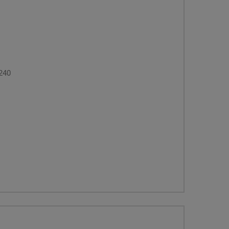
 240
k se isušuje. U osnovi, odvlaživači obično rade prema