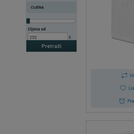
CIJENA
Cijena od
€
Cijena do
€
Akcija (0)
U
Na zalihi (2)
Li
Pra
Kako radi o
Svrha svakog odvlaživa
sljedeća tri funkcionaln