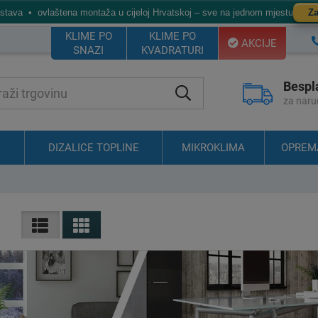
ostava • ovlaštena montaža u cijeloj Hrvatskoj – sve na jednom mjestu
Za
KLIME PO
KLIME PO
AKCIJE
SNAZI
KVADRATURI
Bespl
za naru
DIZALICE TOPLINE
MIKROKLIMA
OPREM