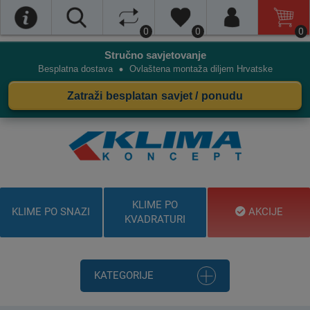
0
0
0
Stručno savjetovanje
•
Besplatna dostava
Ovlaštena montaža diljem Hrvatske
Zatraži besplatan savjet / ponudu
KLIME PO
KLIME PO SNAZI
AKCIJE
KVADRATURI
KATEGORIJE