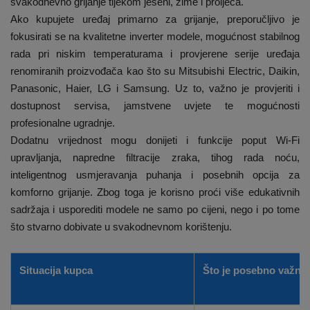
svakodnevno grijanje tijekom jeseni, zime i proljeća.
Ako kupujete uređaj primarno za grijanje, preporučljivo je
fokusirati se na kvalitetne inverter modele, mogućnost stabilnog
rada pri niskim temperaturama i provjerene serije uređaja
renomiranih proizvođača kao što su Mitsubishi Electric, Daikin,
Panasonic, Haier, LG i Samsung. Uz to, važno je provjeriti i
dostupnost servisa, jamstvene uvjete te mogućnosti
profesionalne ugradnje.
Dodatnu vrijednost mogu donijeti i funkcije poput Wi-Fi
upravljanja, napredne filtracije zraka, tihog rada noću,
inteligentnog usmjeravanja puhanja i posebnih opcija za
komforno grijanje. Zbog toga je korisno proći više edukativnih
sadržaja i usporediti modele ne samo po cijeni, nego i po tome
što stvarno dobivate u svakodnevnom korištenju.
Situacija kupca
Što je posebno važno