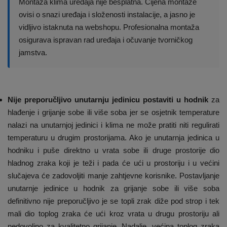
Montaža klima uređaja nije besplatna. Cijena montaže
ovisi o snazi uređaja i složenosti instalacije, a jasno je
vidljivo istaknuta na webshopu. Profesionalna montaža
osigurava ispravan rad uređaja i očuvanje tvorničkog
jamstva.
Nije preporučljivo unutarnju jedinicu postaviti u hodnik
za
hlađenje i grijanje sobe ili više soba jer se osjetnik temperature
nalazi na unutarnjoj jedinici i klima ne može pratiti niti regulirati
temperaturu u drugim prostorijama. Ako je unutarnja jedinica u
hodniku i puše direktno u vrata sobe ili druge prostorije dio
hladnog zraka koji je teži i pada će ući u prostoriju i u većini
slučajeva će zadovoljiti manje zahtjevne korisnike. Postavljanje
unutarnje jedinice u hodnik za grijanje sobe ili više soba
definitivno nije preporučljivo je se topli zrak diže pod strop i tek
mali dio toplog zraka će ući kroz vrata u drugu prostoriju ali
nedovoljno za kvalitetno grijanje. Nadalje, većina toplog zraka