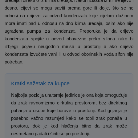
uređaja i direktno iz klima uređaja. Nakon izlaska iz klime lijevo i
desno, cijevi se mogu saviti prema gore ili dolje, što se ne
odnosi na crijevo za odvod kondenzata koje cijelom dužinom
mora imati pad u odnosu na dno klima uređaja, osim ako nije
ugrađena pumpa za kondenzat. Preporuka je da crijevo
kondenzata spojite u odvod obavezno preko sifona kako bi
izbjegli pojavu neugodnih mirisa u prostoriji a ako crijevo
kondenzata izvučete vani ili u odvod oborinskih voda sifon nije
potreban.
Kratki sažetak za kupce
Najbolja pozicija unutarnje jedinice je ona koja omogućuje
da zrak ravnomjerno cirkulira prostorom, bez direktnog
puhanja u osobe koje borave u prostoriji. Kod grijanja je
posebno važno razumjeti kako se topli zrak ponaša u
prostoru, dok je kod hlađenja bitno da zrak može
nesmetano padati i širiti se po prostoriji.