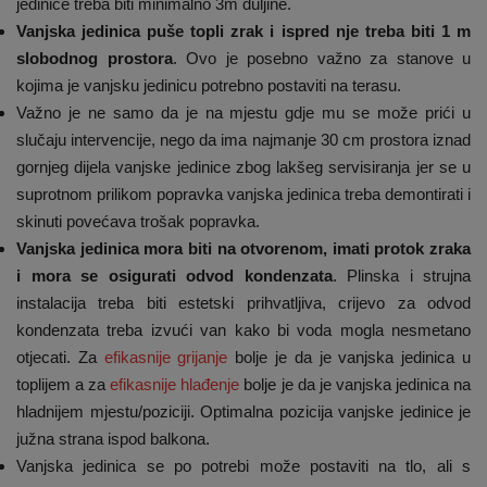
jedinice treba biti minimalno 3m duljine.
Vanjska jedinica puše topli zrak i ispred nje treba biti 1 m
slobodnog prostora
. Ovo je posebno važno za stanove u
kojima je vanjsku jedinicu potrebno postaviti na terasu.
Važno je ne samo da je na mjestu gdje mu se može prići u
slučaju intervencije, nego da ima najmanje 30 cm prostora iznad
gornjeg dijela vanjske jedinice zbog lakšeg servisiranja jer se u
suprotnom prilikom popravka vanjska jedinica treba demontirati i
skinuti povećava trošak popravka.
Vanjska jedinica mora biti na otvorenom, imati protok zraka
i mora se osigurati odvod kondenzata
. Plinska i strujna
instalacija treba biti estetski prihvatljiva, crijevo za odvod
kondenzata treba izvući van kako bi voda mogla nesmetano
otjecati. Za
efikasnije grijanje
bolje je da je vanjska jedinica u
toplijem a za
efikasnije hlađenje
bolje je da je vanjska jedinica na
hladnijem mjestu/poziciji. Optimalna pozicija vanjske jedinice je
južna strana ispod balkona.
Vanjska jedinica se po potrebi može postaviti na tlo, ali s