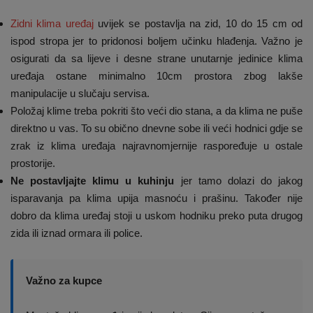
Zidni klima uređaj
uvijek se postavlja na zid, 10 do 15 cm od
ispod stropa jer to pridonosi boljem učinku hlađenja. Važno je
osigurati da sa lijeve i desne strane unutarnje jedinice klima
uređaja ostane minimalno 10cm prostora zbog lakše
manipulacije u slučaju servisa.
Položaj klime treba pokriti što veći dio stana, a da klima ne puše
direktno u vas. To su obično dnevne sobe ili veći hodnici gdje se
zrak iz klima uređaja najravnomjernije raspoređuje u ostale
prostorije.
Ne postavljajte klimu u kuhinju
jer tamo dolazi do jakog
isparavanja pa klima upija masnoću i prašinu. Također nije
dobro da klima uređaj stoji u uskom hodniku preko puta drugog
zida ili iznad ormara ili police.
Važno za kupce