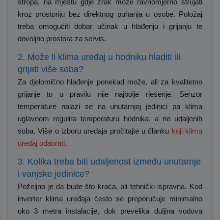
stropa, na mjestu gdje zrak može ravnomjerno strujati
kroz prostoriju bez direktnog puhanja u osobe. Položaj
treba omogućiti dobar učinak u hlađenju i grijanju te
dovoljno prostora za servis.
2. Može li klima uređaj u hodniku hladiti ili
grijati više soba?
Za djelomično hlađenje ponekad može, ali za kvalitetno
grijanje to u pravilu nije najbolje rješenje. Senzor
temperature nalazi se na unutarnjoj jedinici pa klima
uglavnom regulira temperaturu hodnika, a ne udaljenih
soba. Više o izboru uređaja pročitajte u članku
koji klima
uređaj odabrati
.
3. Kolika treba biti udaljenost između unutarnje
i vanjske jedinice?
Poželjno je da bude što kraća, ali tehnički ispravna. Kod
inverter klima uređaja često se preporučuje minimalno
oko 3 metra instalacije, dok prevelika duljina vodova