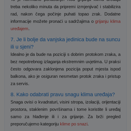
treba nekoliko minuta da pripremi izmjenjivač i stabilizira
rad, nakon čega počinje puhati topao zrak. Dodatne
informacije možete pronaći u sadržajima o
grijanju klima
uređajem
.
7. Je li bolje da vanjska jedinica bude na suncu
ili u sjeni?
Idealno je da bude na poziciji s dobrim protokom zraka, a
bez nepotrebnog izlaganja ekstremnim uvjetima. U praksi
često odgovara zaklonjena pozicija poput mjesta ispod
balkona, ako je osiguran nesmetan protok zraka i pristup
za servis.
8. Kako odabrati pravu snagu klima uređaja?
Snaga ovisi o kvadraturi, visini stropa, izolaciji, orijentaciji
prostora, staklenim površinama i tome koristite li uređaj
samo za hlađenje ili i za grijanje. Za brži pregled
preporučujemo kategoriju
klime po snazi
.