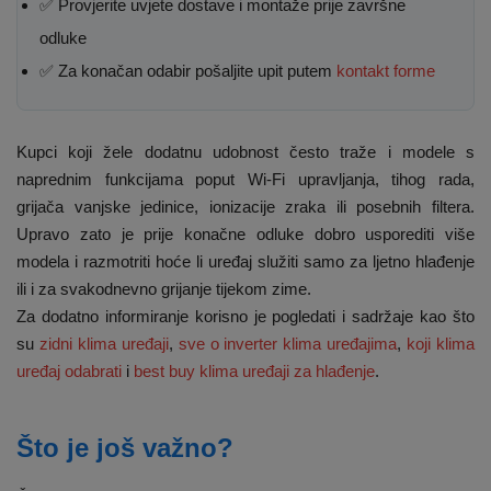
✅ Provjerite uvjete dostave i montaže prije završne
odluke
✅ Za konačan odabir pošaljite upit putem
kontakt forme
Kupci koji žele dodatnu udobnost često traže i modele s
naprednim funkcijama poput Wi-Fi upravljanja, tihog rada,
grijača vanjske jedinice, ionizacije zraka ili posebnih filtera.
Upravo zato je prije konačne odluke dobro usporediti više
modela i razmotriti hoće li uređaj služiti samo za ljetno hlađenje
ili i za svakodnevno grijanje tijekom zime.
Za dodatno informiranje korisno je pogledati i sadržaje kao što
su
zidni klima uređaji
,
sve o inverter klima uređajima
,
koji klima
uređaj odabrati
i
best buy klima uređaji za hlađenje
.
Što je još važno?