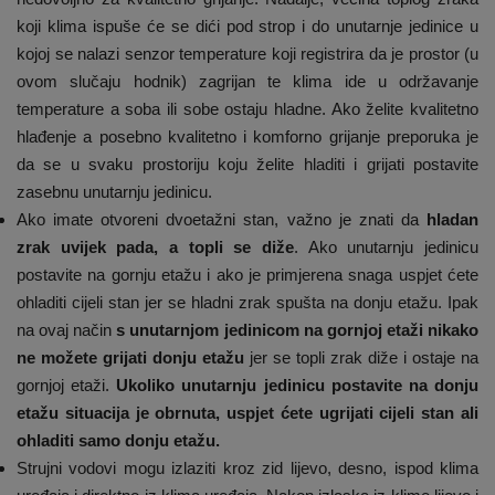
koji klima ispuše će se dići pod strop i do unutarnje jedinice u
kojoj se nalazi senzor temperature koji registrira da je prostor (u
ovom slučaju hodnik) zagrijan te klima ide u održavanje
temperature a soba ili sobe ostaju hladne. Ako želite kvalitetno
hlađenje a posebno kvalitetno i komforno grijanje preporuka je
da se u svaku prostoriju koju želite hladiti i grijati postavite
zasebnu unutarnju jedinicu.
Ako imate otvoreni dvoetažni stan, važno je znati da
hladan
zrak uvijek pada, a topli se diže
. Ako unutarnju jedinicu
postavite na gornju etažu i ako je primjerena snaga uspjet ćete
ohladiti cijeli stan jer se hladni zrak spušta na donju etažu. Ipak
na ovaj način
s unutarnjom jedinicom na gornjoj etaži nikako
ne možete grijati donju etažu
jer se topli zrak diže i ostaje na
gornjoj etaži.
Ukoliko unutarnju jedinicu postavite na donju
etažu situacija je obrnuta, uspjet ćete ugrijati cijeli stan ali
ohladiti samo donju etažu.
Strujni vodovi mogu izlaziti kroz zid lijevo, desno, ispod klima