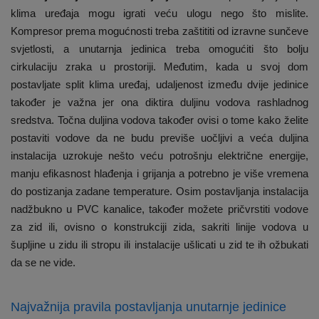
klima uređaja mogu igrati veću ulogu nego što mislite.
Kompresor prema mogućnosti treba zaštititi od izravne sunčeve
svjetlosti, a unutarnja jedinica treba omogućiti što bolju
cirkulaciju zraka u prostoriji. Međutim, kada u svoj dom
postavljate split klima uređaj, udaljenost između dvije jedinice
također je važna jer ona diktira duljinu vodova rashladnog
sredstva. Točna duljina vodova također ovisi o tome kako želite
postaviti vodove da ne budu previše uočljivi a veća duljina
instalacija uzrokuje nešto veću potrošnju električne energije,
manju efikasnost hlađenja i grijanja a potrebno je više vremena
do postizanja zadane temperature. Osim postavljanja instalacija
nadžbukno u PVC kanalice, također možete pričvrstiti vodove
za zid ili, ovisno o konstrukciji zida, sakriti linije vodova u
šupljine u zidu ili stropu ili instalacije ušlicati u zid te ih ožbukati
da se ne vide.
Najvažnija pravila postavljanja unutarnje jedinice