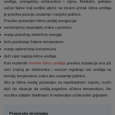
uređaja, energetsku učinkovitost i cijenu. Međutim, jednako
važan faktor koji uvelike utječe na stvarni učinak klima uređaja
je pravilna pozicija unutarnje i vanjske jedinice.
Pravilno postavljen klima uređaj omogućuje:
ravnomjernu raspodjelu zraka u prostoru
manju potrošnju električne energije
brže postizanje željene temperature
manje opterećenje kompresora
duži vijek trajanja klima uređaja
Kod modernih
inverter klima uređaja
pravilna instalacija ima još
veći značaj jer elektronika i senzori reguliraju rad uređaja na
temelju temperature zraka oko unutarnje jedinice.
Ako je klima uređaj postavljen na neprikladnom mjestu, može
doći do situacije da uređaj pogrešno očitava temperaturu, što
rezultira slabijim hlađenjem ili nedovoljno učinkovitim grijanjem.
Preporuka stručnjaka