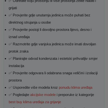
✅ Odredite koju prostoriju ili više prostorija želite hladiti i
grijati
✅ Provjerite gdje unutarnja jedinica može puhati bez
direktnog strujanja u osobe
✅ Provjerite postoji li dovoljno prostora lijevo, desno i
iznad uređaja
✅ Razmotrite gdje vanjska jedinica može imati dovoljan
protok zraka
✅ Planirajte odvod kondenzata i estetski prihvatljiv smjer
instalacija
✅ Provjerite odgovara li odabrana snaga veličini i izolaciji
prostora
✅ Usporedite više modela kroz
ponudu klima uređaja
✅ Pogledajte
akcijske modele
i preporuke iz kategorije
best buy klima uređaja za grijanje