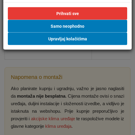
Minimalna duljina instalacije kod
Približno 3 m
Prihvati sve
invertera
Samo neophodno
Slobodan prostor ispred vanjske jedinice
Oko 1 m
Upravljaj kolačićima
Razmak iznad vanjske jedinice
Najmanje 30 cm
Napomena o montaži
Ako planirate kupnju i ugradnju, važno je jasno naglasiti
da
montaža nije besplatna
. Cijena montaže ovisi o snazi
uređaja, duljini instalacije i složenosti izvedbe, a vidljivo je
istaknuta na webshopu. Prije kupnje preporučljivo je
provjeriti i
akcijske klima uređaje
te raspoložive modele iz
glavne kategorije
klima uređaja
.