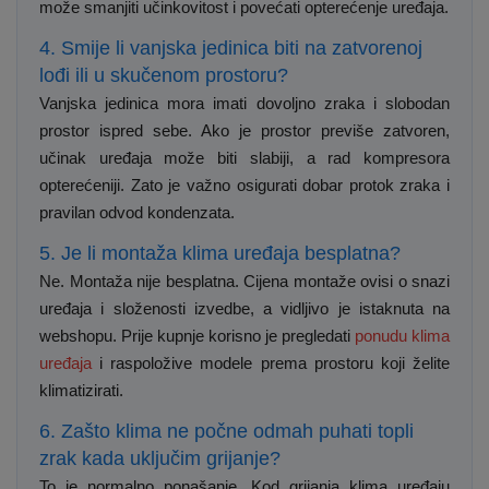
može smanjiti učinkovitost i povećati opterećenje uređaja.
4. Smije li vanjska jedinica biti na zatvorenoj
lođi ili u skučenom prostoru?
Vanjska jedinica mora imati dovoljno zraka i slobodan
prostor ispred sebe. Ako je prostor previše zatvoren,
učinak uređaja može biti slabiji, a rad kompresora
opterećeniji. Zato je važno osigurati dobar protok zraka i
pravilan odvod kondenzata.
5. Je li montaža klima uređaja besplatna?
Ne. Montaža nije besplatna. Cijena montaže ovisi o snazi
uređaja i složenosti izvedbe, a vidljivo je istaknuta na
webshopu. Prije kupnje korisno je pregledati
ponudu klima
uređaja
i raspoložive modele prema prostoru koji želite
klimatizirati.
6. Zašto klima ne počne odmah puhati topli
zrak kada uključim grijanje?
To je normalno ponašanje. Kod grijanja klima uređaju