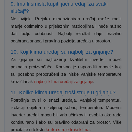
9. Ima li smisla kupiti jači uređaj "za svaki
slučaj”?
Ne uvijek. Prejako dimenzioniran uređaj može raditi
manje optimalno u prijelaznim razdobljima i neće nužno
dati bolju udobnost. Najbolji rezultat daje pravilno
odabrana snaga i pravilna pozicija uređaja u prostoru.
10. Koji klima uređaji su najbolji za grijanje?
Za grijanje su najtraženiji kvalitetni inverter modeli
poznatih proizvođača. Korisno je usporediti modele koji
su posebno preporučeni za niske vanjske temperature
kroz članak
najbolji klima uređaji za grijanje
.
11. Koliko klima uređaj troši struje u grijanju?
Potrošnja ovisi o snazi uređaja, vanjskoj temperaturi,
izolaciji objekta i željenoj sobnoj temperaturi. Moderni
inverter uređaji mogu biti vrlo učinkoviti, osobito ako rade
kontinuirano i ako su pravilno odabrani za prostor. Više
pročitajte u tekstu
koliko struje troši klima
.