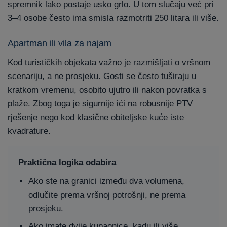
spremnik lako postaje usko grlo. U tom slučaju već pri
3–4 osobe često ima smisla razmotriti 250 litara ili više.
Apartman ili vila za najam
Kod turističkih objekata važno je razmišljati o vršnom
scenariju, a ne prosjeku. Gosti se često tuširaju u
kratkom vremenu, osobito ujutro ili nakon povratka s
plaže. Zbog toga je sigurnije ići na robusnije PTV
rješenje nego kod klasične obiteljske kuće iste
kvadrature.
Praktična logika odabira
Ako ste na granici između dva volumena,
odlučite prema vršnoj potrošnji, ne prema
prosjeku.
Ako imate dvije kupaonice, kadu ili više