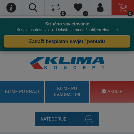
0
0
0
Stručno savjetovanje
•
Besplatna dostava
Ovlaštena montaža diljem Hrvatske
Zatraži besplatan savjet / ponudu
KLIME PO
KLIME PO SNAZI
AKCIJE
KVADRATURI
KATEGORIJE