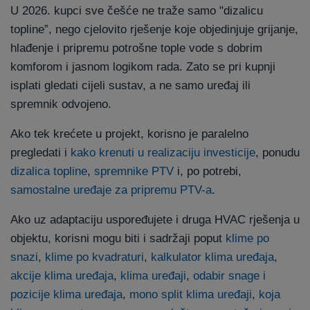
U 2026. kupci sve češće ne traže samo "dizalicu
topline”, nego cjelovito rješenje koje objedinjuje grijanje,
hlađenje i pripremu potrošne tople vode s dobrim
komforom i jasnom logikom rada. Zato se pri kupnji
isplati gledati cijeli sustav, a ne samo uređaj ili
spremnik odvojeno.
Ako tek krećete u projekt, korisno je paralelno
pregledati i
kako krenuti u realizaciju investicije
, ponudu
dizalica topline
,
spremnike PTV
i, po potrebi,
samostalne uređaje za pripremu PTV-a
.
Ako uz adaptaciju uspoređujete i druga HVAC rješenja u
objektu, korisni mogu biti i sadržaji poput
klime po
snazi
,
klime po kvadraturi
,
kalkulator klima uređaja
,
akcije klima uređaja
,
klima uređaji
,
odabir snage i
pozicije klima uređaja
,
mono split klima uređaji
,
koja