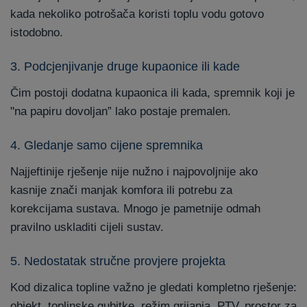
kada nekoliko potrošača koristi toplu vodu gotovo
istodobno.
3. Podcjenjivanje druge kupaonice ili kade
Čim postoji dodatna kupaonica ili kada, spremnik koji je
"na papiru dovoljan” lako postaje premalen.
4. Gledanje samo cijene spremnika
Najjeftinije rješenje nije nužno i najpovoljnije ako
kasnije znači manjak komfora ili potrebu za
korekcijama sustava. Mnogo je pametnije odmah
pravilno uskladiti cijeli sustav.
5. Nedostatak stručne provjere projekta
Kod dizalica topline važno je gledati kompletno rješenje:
objekt, toplinske gubitke, režim grijanja, PTV, prostor za