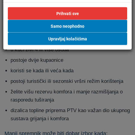
Kada uzeti veći spremnik, a
Prihvati sve
kada manji
Samo neophodno
Veći spremnik ima smisla kada:
Upravljaj kolačićima
u kući živi 4 ili više osoba
postoje dvije kupaonice
koristi se kada ili veća kada
postoji turistički ili sezonski vršni režim korištenja
želite višu rezervu komfora i manje razmišljanja o
rasporedu tuširanja
dizalica topline priprema PTV kao važan dio ukupnog
sustava grijanja i komfora
Manji spremnik može biti dobar izbor kada: