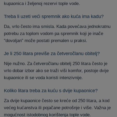
kupaonica i željenoj rezervi tople vode.
Treba li uzeti veći spremnik ako kuća ima kadu?
Da, vrlo često ima smisla. Kada povećava jednokratnu
potrebu za toplom vodom pa spremnik koji je inače
"dovoljan” može postati premalen u praksi.
Je li 250 litara previše za četveročlanu obitelj?
Nije nužno. Za četveročlanu obitelj 250 litara često je
vrlo dobar izbor ako se traži viši komfor, postoje dvije
kupaonice ili se voda koristi intenzivnije.
Koliko litara treba za kuću s dvije kupaonice?
Za dvije kupaonice često se kreće od 250 litara, a kod
većeg kućanstva ili pojačane potrošnje i više. Važna je
mogućnost istodobnog korištenja tople vode.