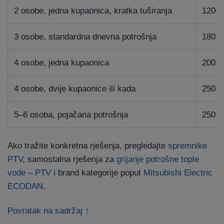
2 osobe, jedna kupaonica, kratka tuširanja
120–1
3 osobe, standardna dnevna potrošnja
180 L
4 osobe, jedna kupaonica
200 L
4 osobe, dvije kupaonice ili kada
250 L
5–6 osoba, pojačana potrošnja
250 L
Ako tražite konkretna rješenja, pregledajte
spremnike
PTV
, samostalna rješenja za
grijanje potrošne tople
vode – PTV
i brand kategorije poput
Mitsubishi Electric
ECODAN
.
Povratak na sadržaj ↑