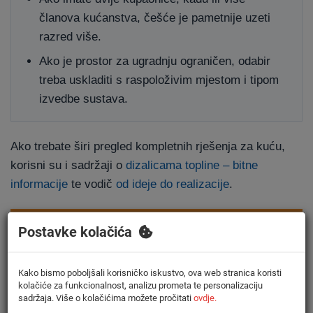
članova kućanstva, češće je pametnije uzeti
razred više.
Ako je prostor za ugradnju ograničen, odabir
treba uskladiti s raspoloživim mjestom i tipom
izvedbe sustava.
Ako trebate širi pregled kompletnih rješenja za kuću,
korisni su i sadržaji o
dizalicama topline – bitne
informacije
te vodič
od ideje do realizacije
.
Pošaljite upit za preporuku volumena
Postavke kolačića
spremnika
Kako bismo poboljšali korisničko iskustvo, ova web stranica koristi
kolačiće za funkcionalnost, analizu prometa te personalizaciju
Povratak na sadržaj ↑
sadržaja. Više o kolačićima možete pročitati
ovdje.