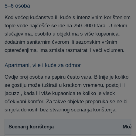
5–6 osoba
Kod većeg kućanstva ili kuće s intenzivnim korištenjem
tople vode najčešće se ide na 250–300 litara. U nekim
slučajevima, osobito u objektima s više kupaonica,
dodatnim sanitarnim čvorom ili sezonskim vršnim
opterećenjima, ima smisla razmatrati i veći volumen.
Apartmani, vile i kuće za odmor
Ovdje broj osoba na papiru često vara. Bitnije je koliko
se gostiju može tuširati u kratkom vremenu, postoji li
jacuzzi, kada ili više kupaonica te koliko je visok
očekivani komfor. Za takve objekte preporuka se ne bi
smjela donositi bez stvarnog scenarija korištenja.
Scenarij korištenja
Može 