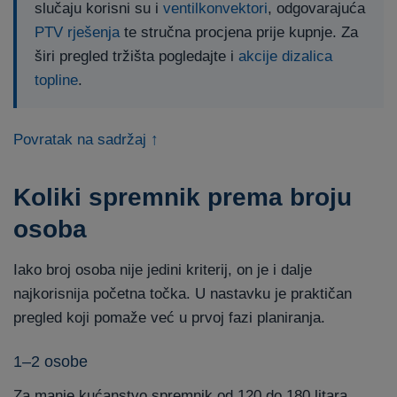
slučaju korisni su i
ventilkonvektori
, odgovarajuća
PTV rješenja
te stručna procjena prije kupnje. Za
širi pregled tržišta pogledajte i
akcije dizalica
topline
.
Povratak na sadržaj ↑
Koliki spremnik prema broju
osoba
Iako broj osoba nije jedini kriterij, on je i dalje
najkorisnija početna točka. U nastavku je praktičan
pregled koji pomaže već u prvoj fazi planiranja.
1–2 osobe
Za manje kućanstvo spremnik od 120 do 180 litara