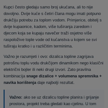
Kupci često gledaju samo broj ukućana, ali to nije
dovoljno. Dvije kuće s četiri člana mogu imati potpuno
drukčiju potrebu za toplom vodom. Primjerice, obitelj s
dvije kupaonice, kadom, više tuširanja zaredom i
djecom koja se kupaju navečer traži osjetno više
raspoložive tople vode od kućanstva u kojem se svi
tuširaju kratko i u različitim terminima.
Važno je razumjeti i ovo: dizalica topline zagrijava
potrošnu toplu vodu drukčijom dinamikom nego klasični
električni bojler ili neki drugi izvori. Zato pravilna
kombinacija
snage dizalice + volumena spremnika +
navika korištenja
daje najbolji rezultat.
Važno:
ako se uz dizalicu topline planira i grijanje
prostora, projekt treba gledati kao cjelinu. U tom