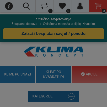
0
0
0
Stručno savjetovanje
•
Besplatna dostava
Ovlaštena montaža u cijeloj Hrvatskoj
Zatraži besplatan savjet / ponudu
KLIME PO
KLIME PO SNAZI
AKCIJE
KVADRATURI
KATEGORIJE