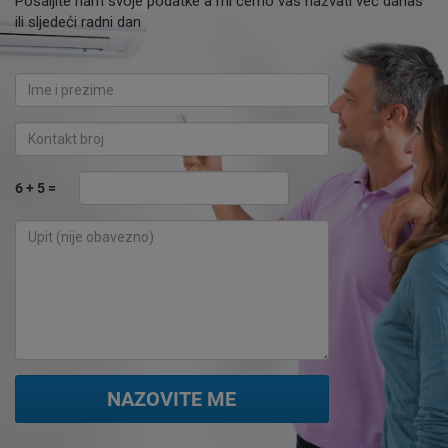
Pošaljite nam svoje podatke a mi ćemo vas nazvati već danas
Kupljene proizvode dostavljamo besplatnom brzom
ili sljedeći radni dan
dostavom na području cijele Hrvatske
Vrijedi za narudžbe iznad 200 €
6 + 5 =
NAZOVITE ME