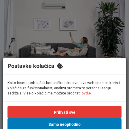
Postavke kolačića
Kako bismo poboljšali korisničko iskustvo, ova web stranica koristi
TOP 7 POVOLJNIJIH BEST BUY KLIMA UREĐAJA
kolačiće za funkcionalnost, analizu prometa te personalizaciju
sadržaja. Više o kolačićima možete pročitati
ovdje.
Prihvati sve
Samo neophodno