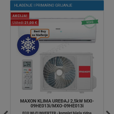
HLAĐENJE I PRIMARNO GRIJANJE
AKCIJA!
Uštedi
72,00 €
VIVAX KLIMA UREĐAJ 2,64kW ACP-
09CH25AEQI PRO R32
Q PRO DESIGN INVERTER - komplet sjajna