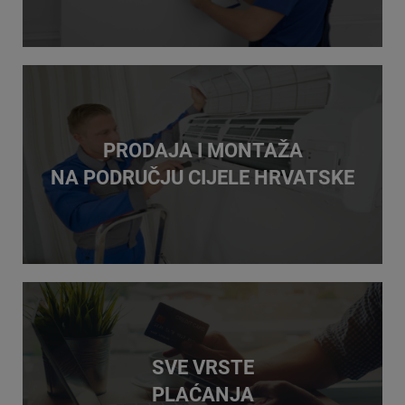
SVE O KLIMA UREĐAJIMA
PRODAJA I MONTAŽA
NA PODRUČJU CIJELE HRVATSKE
Što je klima uređaj
Princip rada klima uređaja
PRODAJA I MONTAŽA NA PODRUČJU
CIJELE HRVATSKE
SVE VRSTE
PLAĆANJA