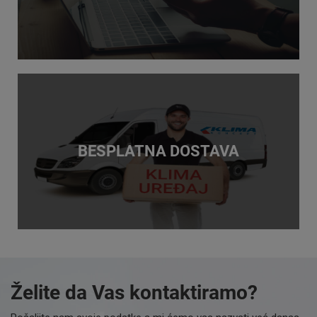
Preko 10.000 prodanih i montiranih klima uređaja
PLATITE KARTICOM JEDNOKRATNO ILI
NA RATE, GOTOVINOM ILI VIRMANOM
BESPLATNA DOSTAVA
Provjeri uvjete i vrste plaćanja
BESPLATNA DOSTAVA
Želite da Vas kontaktiramo?