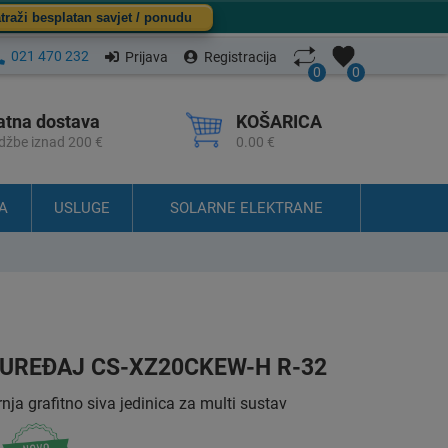
traži besplatan savjet / ponudu
021 470 232
Prijava
Registracija
0
0
atna dostava
KOŠARICA
džbe iznad 200 €
0.00 €
A
USLUGE
SOLARNE ELEKTRANE
 UREĐAJ CS-XZ20CKEW-H R-32
a grafitno siva jedinica za multi sustav