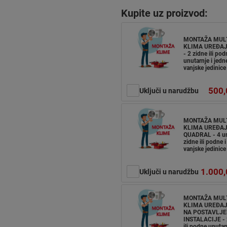
Kupite uz proizvod:
MONTAŽA MUL
KLIMA UREĐAJ
- 2 zidne ili pod
unutarnje i jedn
vanjske jedinice
500,
Uključi u narudžbu
MONTAŽA MUL
KLIMA UREĐA
QUADRAL - 4 un
zidne ili podne i
vanjske jedinice
1.000,
Uključi u narudžbu
MONTAŽA MUL
KLIMA UREĐAJ
NA POSTAVLJE
INSTALACIJE - 
ili podne unutarn