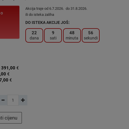
Akcija traje od 6.7.2026. do 31.8.2026.
no
ili do isteka zaliha
DO ISTEKA AKCIJE JOŠ:
22
9
48
55
dana
sati
minuta
sekundi
:
391,00
€
,00
€
7,00
€
ti cijenu