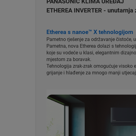
PANASONIC KLIMA UREĐAJ
ETHEREA INVERTER - unutarnja zi
Etherea s nanoe™ X tehnologijom
Pametno rješenje za održavanje čistoće, 
Pametna, nova Etherea dolazi s tehnolog
koje su vodeće u klasi, elegantnim dizajn
mjestom za boravak.
Tehnologija zrak-zrak omogućuje visoko ene
grijanje i hlađenje za mnogo manji utjecaj