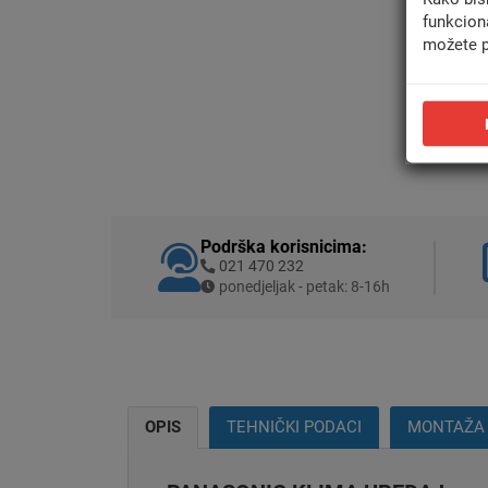
funkcion
možete p
Podrška korisnicima:
021 470 232
ponedjeljak - petak: 8-16h
OPIS
TEHNIČKI PODACI
MONTAŽA