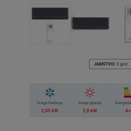
JAMSTVO:
3 god.
Snaga hlađenja
Snaga grijanja
Energets
2,05 kW
2,8 kW
A+