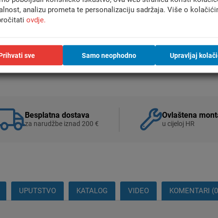
alnost, analizu prometa te personalizaciju sadržaja. Više o kolačić
Usporedi
ročitati
ovdje.
Prihvati sve
Samo neophodno
Upravljaj kolač
Besplatna dostava
Ovlaštena mont
za narudžbe iznad 200 €
u cijeloj HR
UPUTSTVO
KATALOG
VIDEO
KOMENTARI (0