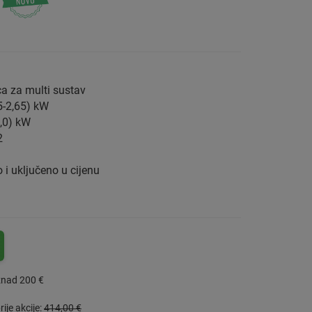
ca za multi sustav
5-2,65) kW
4,0) kW
2
o i uključeno u cijenu
znad 200 €
ije akcije:
414,00 €