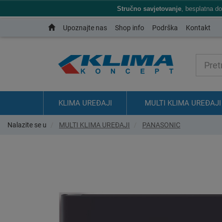
Stručno savjetovanje
, besplatna d
Upoznajte nas
Shop info
Podrška
Kontakt
KLIMA UREĐAJI
MULTI KLIMA UREĐAJI
Nalazite se u
MULTI KLIMA UREĐAJI
PANASONIC