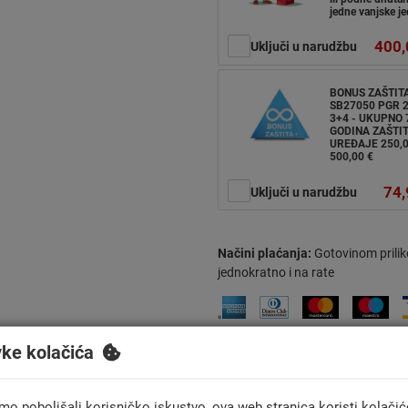
jedne vanjske je
400,
Uključi u narudžbu
BONUS ZAŠTIT
SB27050 PGR 2
3+4 - UKUPNO 
GODINA ZAŠTIT
UREĐAJE 250,
500,00 €
74,
Uključi u narudžbu
Načini plaćanja:
Gotovinom prilik
jednokratno i na rate
vke kolačića
mo poboljšali korisničko iskustvo, ova web stranica koristi kolačić