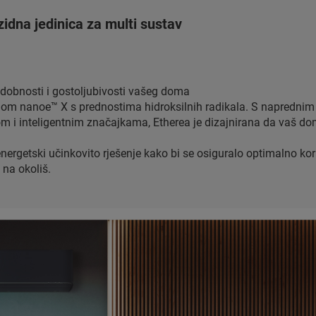
dna jedinica za multi sustav
udobnosti i gostoljubivosti vašeg doma
ijom nanoe™ X s prednostima hidroksilnih radikala. S napredni
om i inteligentnim značajkama, Etherea je dizajnirana da vaš do
rgetski učinkovito rješenje kako bi se osiguralo optimalno koriš
 na okoliš.