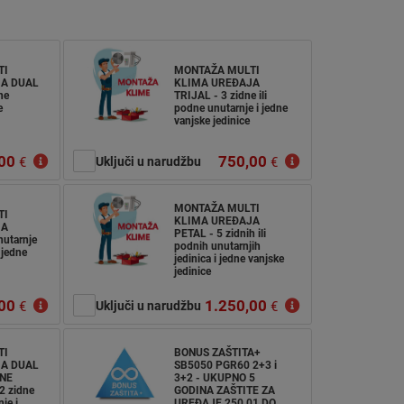
TI
MONTAŽA MULTI
A DUAL
KLIMA UREĐAJA
ne
TRIJAL - 3 zidne ili
e
podne unutarnje i jedne
vanjske jedinice
00
750,00
€
Uključi u narudžbu
€
MONTAŽA MULTI
TI
KLIMA UREĐAJA
JA
PETAL - 5 zidnih ili
utarnje
podnih unutarnjih
 jedne
jedinica i jedne vanjske
jedinice
00
1.250,00
€
Uključi u narudžbu
€
TI
BONUS ZAŠTITA+
A DUAL
SB5050 PGR60 2+3 i
NE
3+2 - UKUPNO 5
2 zidne
GODINA ZAŠTITE ZA
je i
UREĐAJE 250,01 DO