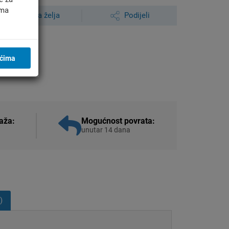
ima
Lista želja
Podijeli
ićima
aža:
Mogućnost povrata:
unutar 14 dana
)