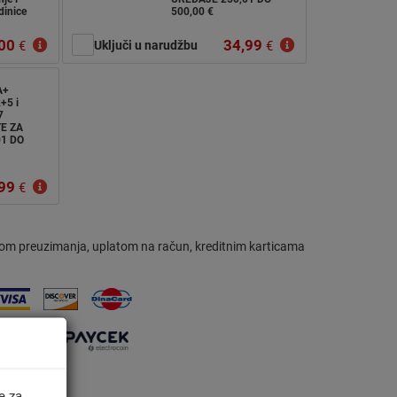
dinice
500,00 €
00
34,99
€
Uključi u narudžbu
€
A+
+5 i
7
E ZA
01 DO
99
€
om preuzimanja, uplatom na račun, kreditnim karticama
e za