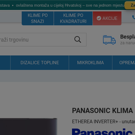
ostava • ovlaštena montaža u cijeloj Hrvatskoj – sve na jednom mjestu
Za
KLIME PO
KLIME PO
AKCIJE
SNAZI
KVADRATURI
Bespl
za naru
DIZALICE TOPLINE
MIKROKLIMA
OPREM
PANASONIC KLIMA
ETHEREA INVERTER+ - unutarnj