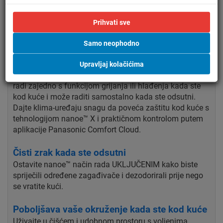
Prihvati sve
Samo neophodno
nanoe™ X: Poboljšana zaštita 24/7
Čisti vaš zrak, tako da unutarnje okruženje može biti
Upravljaj kolačićima
čišće i ugodnije mjesto za boravak cijeli dan. nanoe™ X
radi zajedno s funkcijom grijanja ili hlađenja kada ste
kod kuće i može raditi samostalno kada ste odsutni.
Dajte klima-uređaju snagu da poveća zaštitu kod kuće s
tehnologijom nanoe™ X i praktičnom kontrolom putem
aplikacije Panasonic Comfort Cloud.
Čisti zrak kada ste odsutni
Ostavite nanoe™ način rada UKLJUČENIM kako biste
spriječili određene zagađivače i dezodorirali prije nego
se vratite kući.
Poboljšava vaše okruženje kada ste kod kuće
Uživajte u čišćem i udobnom prostoru s voljenima.