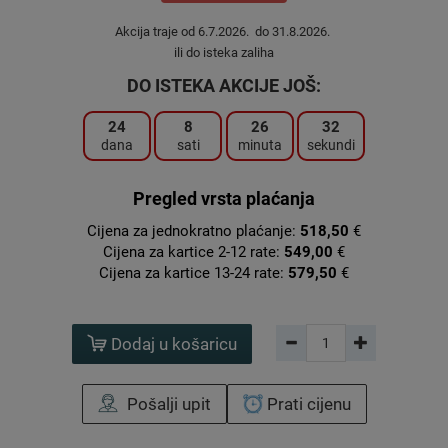
Akcija traje od 6.7.2026. do 31.8.2026.
ili do isteka zaliha
DO ISTEKA AKCIJE JOŠ:
24
8
26
31
dana
sati
minuta
sekundi
Pregled vrsta plaćanja
Cijena za jednokratno plaćanje:
518,50
€
Cijena za kartice 2-12 rate:
549,00
€
Cijena za kartice 13-24 rate:
579,50
€
Dodaj u košaricu
Pošalji upit
Prati cijenu