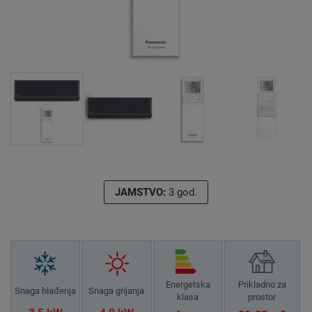
JAMSTVO:
3 god.
Energetska
Prikladno za
Snaga hlađenja
Snaga grijanja
klasa
prostor