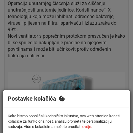
Operacija unutarnjeg čišćenja služi za čišćenje
unutrašnjosti unutarnje jedinice. Koristi nanoe™ X
tehnologiju koja može inhibirati određene bakterije,
viruse i plijesan na filtru, isparivaču i izlazu zraka do
99%.
Novi ventilator s poprečnim protokom presvučen je kako
bi se spriječilo nakupljanje prašine na njegovim
površinama i može biti učinkovit protiv određenih
bakterija i plijesni.
Postavke kolačića
Kako bismo poboljšali korisničko iskustvo, ova web stranica koristi
kolačiće za funkcionalnost, analizu prometa te personalizaciju
sadržaja. Više o kolačićima možete pročitati
ovdje.