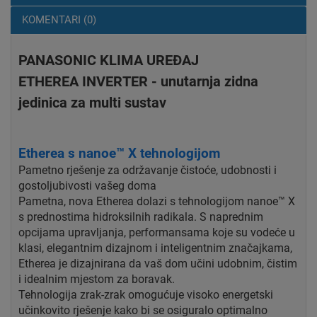
KOMENTARI (0)
PANASONIC KLIMA UREĐAJ
ETHEREA INVERTER - unutarnja zidna
jedinica za multi sustav
Etherea s nanoe™ X tehnologijom
Pametno rješenje za održavanje čistoće, udobnosti i
gostoljubivosti vašeg doma
Pametna, nova Etherea dolazi s tehnologijom nanoe™ X
s prednostima hidroksilnih radikala. S naprednim
opcijama upravljanja, performansama koje su vodeće u
klasi, elegantnim dizajnom i inteligentnim značajkama,
Etherea je dizajnirana da vaš dom učini udobnim, čistim
i idealnim mjestom za boravak.
Tehnologija zrak-zrak omogućuje visoko energetski
učinkovito rješenje kako bi se osiguralo optimalno