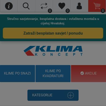
0
0
0
Stručno savjetovanje
,
besplatna dostava
i
ovlaštena montaža u
cijeloj Hrvatskoj
.
Zatraži besplatan savjet / ponudu
KLIME PO
KLIME PO SNAZI
AKCIJE
KVADRATURI
KATEGORIJE