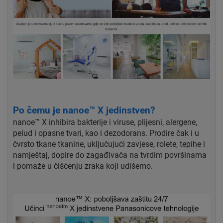
Po čemu je nanoe™ X jedinstven?
nanoe™ X inhibira bakterije i viruse, plijesni, alergene,
pelud i opasne tvari, kao i dezodorans. Prodire čak i u
čvrsto tkane tkanine, uključujući zavjese, rolete, tepihe i
namještaj, dopire do zagađivača na tvrdim površinama
i pomaže u čišćenju zraka koji udišemo.