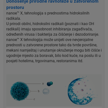
Donošenje prirodne ravnoteže u zatvorenom
prostoru
nanoe™ X, tehnologija s prednostima hidroksilnih
radikala.
U prirodi obilni, hidroksilni radikali (poznati i kao OH
radikali) imaju sposobnost inhibiranja zagađivača,
određenih virusa i bakterija za čišćenje i dezodoriranje.
nanoe™ X tehnologija može unijeti ove nevjerojatne
prednosti u zatvorene prostore tako da tvrde površine,
mekani namještaj i unutarnje okruženje mogu biti čišće i
ugodnije mjesto za boravak, bilo kod kuće, na poslu ili u
posjeti hotelima, trgovinama, restoranima itd.