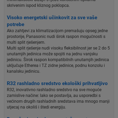
skrivenim ispod kliznog poklopca.
Visoko energetski učinkovit za sve vaše
potrebe
Ako zahtjevi za klimatizacijom premašuju opseg jedne
prostorije, Panasonic nudi širok raspon mogućnosti s
multi split rješenjem.
Multi split rješenje nudi visoku fleksibilnost jer se 2 do 5
unutarnjih jedinica može spojiti na jednu vanjsku
jedinicu. Širok raspon kompatibilnih unutarnjih jedinica
uključuje Etherea i TZ zidne jedinice, podnu konzolu i
kanalsku jedinicu.
R32 rashladno sredstvo ekološki prihvatljivo
R32, inovativno rashladno sredstvo na sve moguće
zamislive načine: lako se postavlja, au usporedbi s
većinom drugih rashladnih sredstava ima mnogo manji
utjecaj na okoliš i štedi energiju.