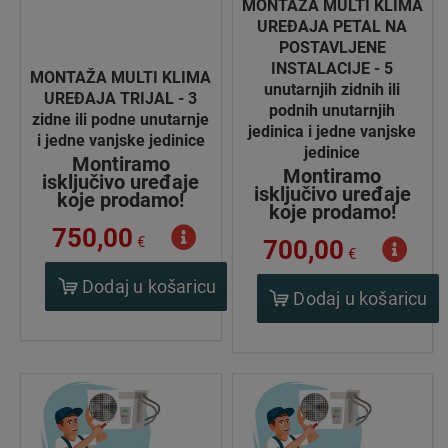
MONTAŽA MULTI KLIMA
UREĐAJA PETAL NA
POSTAVLJENE
INSTALACIJE - 5
MONTAŽA MULTI KLIMA
unutarnjih zidnih ili
UREĐAJA TRIJAL - 3
podnih unutarnjih
zidne ili podne unutarnje
jedinica i jedne vanjske
i jedne vanjske jedinice
jedinice
Montiramo
Montiramo
isključivo uređaje
isključivo uređaje
koje prodamo!
koje prodamo!
750,00
€
700,00
€
Dodaj u košaricu
Dodaj u košaricu