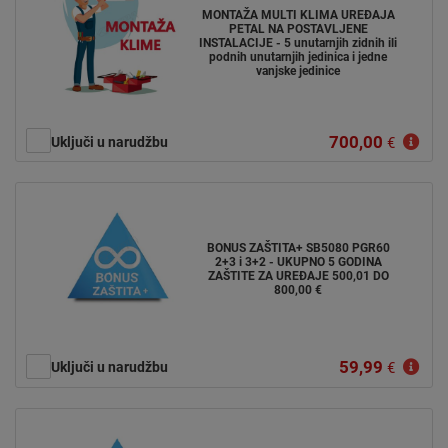
MONTAŽA MULTI KLIMA UREĐAJA
PETAL NA POSTAVLJENE
INSTALACIJE - 5 unutarnjih zidnih ili
podnih unutarnjih jedinica i jedne
vanjske jedinice
700,00
Uključi u narudžbu
€
BONUS ZAŠTITA+ SB5080 PGR60
2+3 i 3+2 - UKUPNO 5 GODINA
ZAŠTITE ZA UREĐAJE 500,01 DO
800,00 €
59,99
Uključi u narudžbu
€