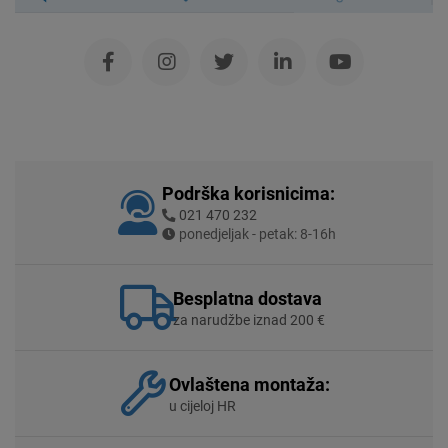
Podrška korisnicima:
021 470 232
ponedjeljak - petak: 8-16h
Besplatna dostava
za narudžbe iznad 200 €
Ovlaštena montaža:
u cijeloj HR