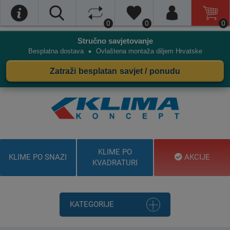
0
0
0
Stručno savjetovanje
•
Besplatna dostava
Ovlaštena montaža diljem Hrvatske
Zatraži besplatan savjet / ponudu
KLIME PO
KLIME PO SNAZI
AKCIJE
KVADRATURI
KATEGORIJE