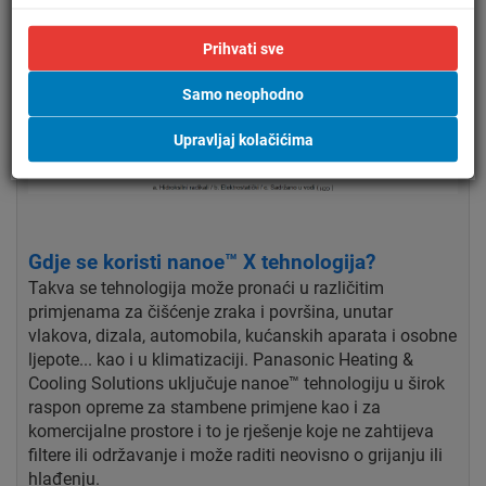
Prihvati sve
Samo neophodno
Upravljaj kolačićima
Gdje se koristi nanoe™ X tehnologija?
Takva se tehnologija može pronaći u različitim
primjenama za čišćenje zraka i površina, unutar
vlakova, dizala, automobila, kućanskih aparata i osobne
ljepote... kao i u klimatizaciji. Panasonic Heating &
Cooling Solutions uključuje nanoe™ tehnologiju u širok
raspon opreme za stambene primjene kao i za
komercijalne prostore i to je rješenje koje ne zahtijeva
filtere ili održavanje i može raditi neovisno o grijanju ili
hlađenju.