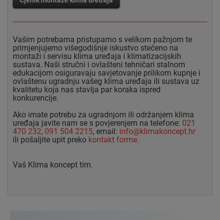
Vašim potrebama pristupamo s velikom pažnjom te
primjenjujemo višegodišnje iskustvo stečeno na
montaži i servisu klima uređaja i klimatizacijskih
sustava. Naši stručni i ovlašteni tehničari stalnom
edukacijom osiguravaju savjetovanje prilikom kupnje i
ovlaštenu ugradnju vašeg klima uređaja ili sustava uz
kvalitetu koja nas stavlja par koraka ispred
konkurencije.
Ako imate potrebu za ugradnjom ili održanjem klima
uređaja javite nam se s povjerenjem na telefone:
021
470 232
,
091 504 2215
, email:
info@klimakoncept.hr
ili pošaljite upit preko
kontakt forme.
Vaš Klima koncept tim.