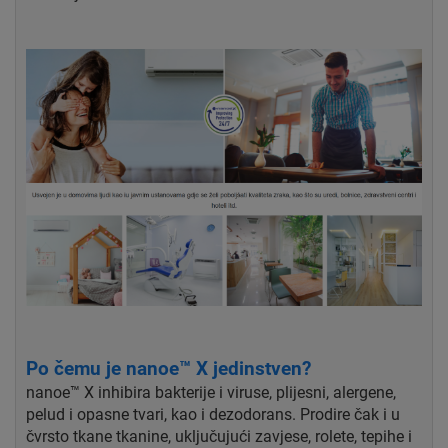
Po čemu je nanoe™ X jedinstven?
nanoe™ X inhibira bakterije i viruse, plijesni, alergene,
pelud i opasne tvari, kao i dezodorans. Prodire čak i u
čvrsto tkane tkanine, uključujući zavjese, rolete, tepihe i