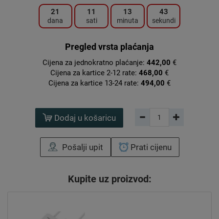
21
11
13
42
dana
sati
minuta
sekundi
Pregled vrsta plaćanja
Cijena za jednokratno plaćanje:
442,00
€
Cijena za kartice 2-12 rate:
468,00
€
Cijena za kartice 13-24 rate:
494,00
€
Dodaj u košaricu
Pošalji upit
Prati cijenu
Kupite uz proizvod: