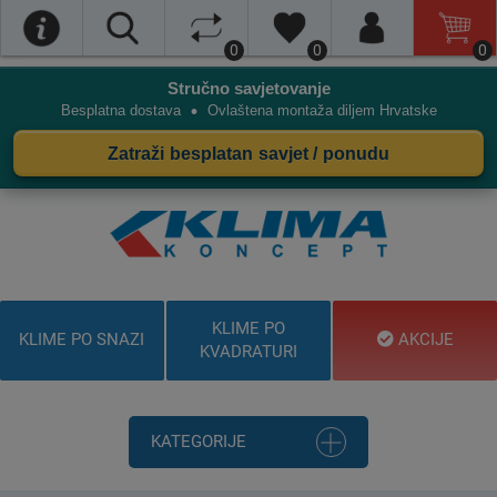
0
0
0
Stručno savjetovanje
•
Besplatna dostava
Ovlaštena montaža diljem Hrvatske
Zatraži besplatan savjet / ponudu
KLIME PO
KLIME PO SNAZI
AKCIJE
KVADRATURI
KATEGORIJE