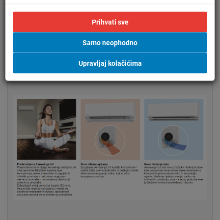
Čisti zrak kada ste odsutni
Ostavite nanoe™ način rada UKLJUČENIM kako biste
Prihvati sve
spriječili određene zagađivače i dezodorirali prije nego
se vratite kući.
Samo neophodno
Poboljšava vaše okruženje kada ste kod kuće
Upravljaj kolačićima
Uživajte u čišćem i udobnom prostoru s voljenima.