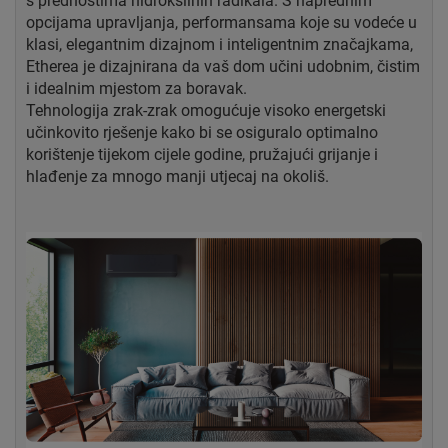
s prednostima hidroksilnih radikala. S naprednim
opcijama upravljanja, performansama koje su vodeće u
klasi, elegantnim dizajnom i inteligentnim značajkama,
Etherea je dizajnirana da vaš dom učini udobnim, čistim
i idealnim mjestom za boravak.
Tehnologija zrak-zrak omogućuje visoko energetski
učinkovito rješenje kako bi se osiguralo optimalno
korištenje tijekom cijele godine, pružajući grijanje i
hlađenje za mnogo manji utjecaj na okoliš.