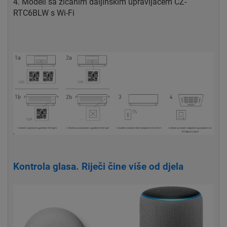
4. Modeli sa žičanim daljinskim upravljačem CZ-
RTC6BLW s Wi-Fi
Kontrola glasa. Riječi čine više od djela