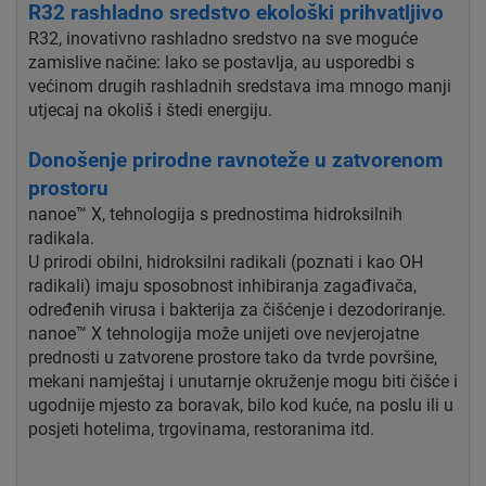
R32 rashladno sredstvo ekološki prihvatljivo
R32, inovativno rashladno sredstvo na sve moguće
zamislive načine: lako se postavlja, au usporedbi s
većinom drugih rashladnih sredstava ima mnogo manji
utjecaj na okoliš i štedi energiju.
Donošenje prirodne ravnoteže u zatvorenom
prostoru
nanoe™ X, tehnologija s prednostima hidroksilnih
radikala.
U prirodi obilni, hidroksilni radikali (poznati i kao OH
radikali) imaju sposobnost inhibiranja zagađivača,
određenih virusa i bakterija za čišćenje i dezodoriranje.
nanoe™ X tehnologija može unijeti ove nevjerojatne
prednosti u zatvorene prostore tako da tvrde površine,
mekani namještaj i unutarnje okruženje mogu biti čišće i
ugodnije mjesto za boravak, bilo kod kuće, na poslu ili u
posjeti hotelima, trgovinama, restoranima itd.