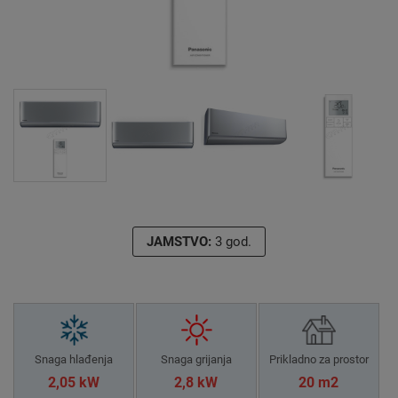
JAMSTVO:
3 god.
Snaga hlađenja
Snaga grijanja
Prikladno za prostor
2,05 kW
2,8 kW
20 m2