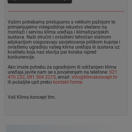
Vašim potrebama pristupamo s velikom pažnjom te
primjenjujemo višegodišnje iskustvo stečeno na
montaži i servisu klima uređaja i klimatizacijskih
sustava. Naši stručni i ovlašteni tehničari stalnom
edukacijom osiguravaju savjetovanje prilikom kupnje i
ovlaštenu ugradnju vašeg klima uređaja ili sustava uz
kvalitetu koja nas stavlja par koraka ispred
konkurencije.
Ako imate potrebu za ugradnjom ili održanjem klima
uređaja javite nam se s povjerenjem na telefone:
021
470 232
,
091 504 2215
, email:
info@klimakoncept.hr
ili pošaljite upit preko
kontakt forme.
Vaš Klima koncept tim.