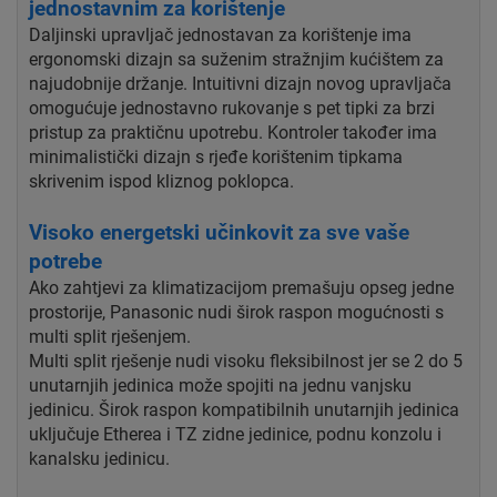
jednostavnim za korištenje
Daljinski upravljač jednostavan za korištenje ima
ergonomski dizajn sa suženim stražnjim kućištem za
najudobnije držanje. Intuitivni dizajn novog upravljača
omogućuje jednostavno rukovanje s pet tipki za brzi
pristup za praktičnu upotrebu. Kontroler također ima
minimalistički dizajn s rjeđe korištenim tipkama
skrivenim ispod kliznog poklopca.
Visoko energetski učinkovit za sve vaše
potrebe
Ako zahtjevi za klimatizacijom premašuju opseg jedne
prostorije, Panasonic nudi širok raspon mogućnosti s
multi split rješenjem.
Multi split rješenje nudi visoku fleksibilnost jer se 2 do 5
unutarnjih jedinica može spojiti na jednu vanjsku
jedinicu. Širok raspon kompatibilnih unutarnjih jedinica
uključuje Etherea i TZ zidne jedinice, podnu konzolu i
kanalsku jedinicu.