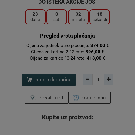
DO ISTEKA AKCIJE JOŠ:
23
0
32
17
dana
sati
minuta
sekundi
Pregled vrsta plaćanja
Cijena za jednokratno plaćanje:
374,00
€
Cijena za kartice 2-12 rate:
396,00
€
Cijena za kartice 13-24 rate:
418,00
€
Dodaj u košaricu
Pošalji upit
Prati cijenu
Kupite uz proizvod: