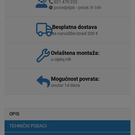
021 470 232
ponedjeljak - petak: 8-16h
Besplatna dostava
za narudžbe iznad 200 €
Ovlaštena montaža:
u cijeloj HR
Mogućnost povrata:
unutar 14 dana
OPIS
TEHNIČKI PODACI