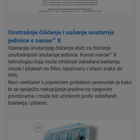
Unutrašnje čišćenje i sušenje unutarnje
jedinice s nanoe™ X
Operacija unutarnjeg čišćenja služi za čišćenje
unutrašnjosti unutarnje jedinice. Koristi nanoe™ X
tehnologiju koja može inhibirati određene bakterije,
viruse i plijesan na filtru, isparivaču i izlazu zraka do
99%.
Novi ventilator s poprečnim protokom presvučen je kako
bi se spriječilo nakupljanje prašine na njegovim
površinama i može biti učinkovit protiv određenih
bakterija i plijesni.