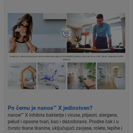
Po čemu je nanoe™ X jedinstven?
nanoe™ X inhibira bakterije i viruse, plijesni, alergene,
pelud i opasne tvari, kao i dezodorans. Prodire čak i u
čvrsto tkane tkanine, uključujući zavjese, rolete, tepihe i