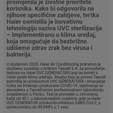
promijenila je životne prioritete
korisnika. Kako bi odgovorila na
njihove specifične zahtjeve, tvrtka
Haier osmislila je inovativnu
tehnologiju naziva UVC sterilizacija
– implementiranu u klima uređaj,
koja omogućuje da bezbrižno
udišemo zdrav zrak bez virusa i
bakterija.
U studenom 2020. Haier Air Conditioning pokrenuo je
službenu suradnju s tvrtkom Texcell S.A. za provođenje
testova na Haier UVC GENERATORU koji se koristi u
Haier paleti klima uređaja. Studija koju je proveo Texcell
potvrdila je učinkovitost UVC GENERATORA i smanjenje
rizika od infekcije uzrokovane COVID-19. Ispitivanja su
provedena u Texcell-ovom profesionalnom laboratoriju
smještenom u Parizu. Test je proveden u zatvorenoj
kutiji od 45 L u laboratorijskim uvjetima, gdje je Haier
UVC GENERATOR učinkovito inhibirao SARS-CoV-2, s
učinkovitošću do 99,998% u 1 satu.