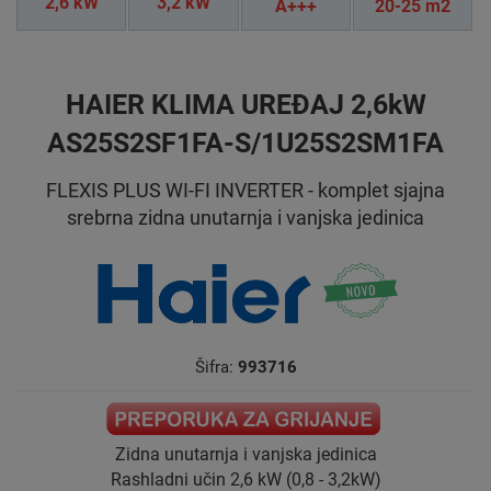
2,6 kW
3,2 kW
A+++
20-25 m2
HAIER KLIMA UREĐAJ 2,6kW
AS25S2SF1FA-S/1U25S2SM1FA
FLEXIS PLUS WI-FI INVERTER - komplet sjajna
srebrna zidna unutarnja i vanjska jedinica
Šifra:
993716
Zidna unutarnja i vanjska jedinica
Rashladni učin 2,6 kW (0,8 - 3,2kW)