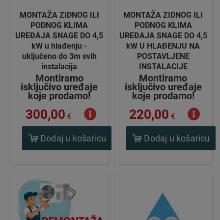
MONTAŽA ZIDNOG ILI
MONTAŽA ZIDNOG ILI
PODNOG KLIMA
PODNOG KLIMA
UREĐAJA SNAGE DO 4,5
UREĐAJA SNAGE DO 4,5
kW u hlađenju -
kW U HLAĐENJU NA
uključeno do 3m svih
POSTAVLJENE
instalacija
INSTALACIJE
Montiramo
Montiramo
isključivo uređaje
isključivo uređaje
koje prodamo!
koje prodamo!
300,00
220,00
€
€
Dodaj u košaricu
Dodaj u košaricu