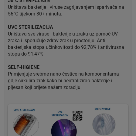
56°C STERI-CLEAN
Uništava bakterije i viruse zagrijavanjem isparivača na
56°C tijekom 30+ minuta.
UVC STERILIZACIJA
Uništava sve viruse i bakterije u zraku uz pomoć UV
zraka i isporućuje zdrav zrak u prostoriju. Anti-
bakterijska stopa učinkovitosti do 92,78% i antivirusna
stopa do 91,47%.
SELF-HIGIENE
Primjenjuje srebrne nano čestice na komponentama
gdje cirkulira zrak kako bi neutralizirao bakterije i
pljesan koji prijete našem zdraclju.