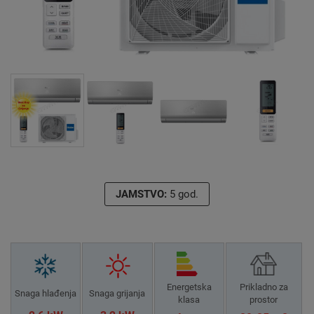
JAMSTVO:
5 god.
Energetska
Prikladno za
Snaga hlađenja
Snaga grijanja
klasa
prostor