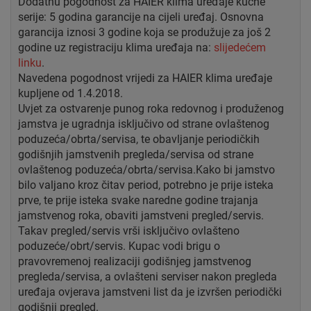
Dodatnu pogodnost za HAIER klima uređaje kućne
serije: 5 godina garancije na cijeli uređaj. Osnovna
garancija iznosi 3 godine koja se produžuje za još 2
godine uz registraciju klima uređaja na:
slijedećem
linku
.
Navedena pogodnost vrijedi za HAIER klima uređaje
kupljene od 1.4.2018.
Uvjet za ostvarenje punog roka redovnog i produženog
jamstva je ugradnja isključivo od strane ovlaštenog
poduzeća/obrta/servisa, te obavljanje periodičkih
godišnjih jamstvenih pregleda/servisa od strane
ovlaštenog poduzeća/obrta/servisa.Kako bi jamstvo
bilo valjano kroz čitav period, potrebno je prije isteka
prve, te prije isteka svake naredne godine trajanja
jamstvenog roka, obaviti jamstveni pregled/servis.
Takav pregled/servis vrši isključivo ovlašteno
poduzeće/obrt/servis. Kupac vodi brigu o
pravovremenoj realizaciji godišnjeg jamstvenog
pregleda/servisa, a ovlašteni serviser nakon pregleda
uređaja ovjerava jamstveni list da je izvršen periodički
godišnji pregled.