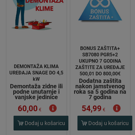
BONUS ZAŠTITA+
SB7080 PGR5+2
UKUPNO 7 GODINA
DEMONTAŽA KLIMA
ZAŠTITE ZA UREĐAJE
UREĐAJA SNAGE DO 4,5
500,01 DO 800,00€
kW
Dodatna zaštita
Demontaža zidne ili
nakon jamstvenog
podne unutarnje i
roka sa 5 godina na
vanjske jedinice
7 godina
60,00
54,99
€
€
Dodaj u košaricu
Dodaj u košaricu