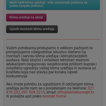
Multi split klima uređaji - više unutarnjih jedinica na
jednu vanjsku jedinicu
Klima uređaji na akciji
Cjenik montaže klima uređaja
Vašim potrebama pristupamo s velikom pažnjom te
primjenjujemo višegodišnje iskustvo stečeno na
montaži i servisu klima uređaja i klimatizacijskih
sustava. Naši stručni i ovlašteni tehničari stalnom
edukacijom osiguravaju savjetovanje prilikom kupnje i
ovlaštenu ugradnju vašeg klima uređaja ili sustava uz
kvalitetu koja nas stavlja par koraka ispred
konkurencije.
Ako imate potrebu za ugradnjom ili održanjem klima
uređaja javite nam se s povjerenjem na telefone:
021
470 232
,
091 504 2215
, email:
info@klimakoncept.hr
ili pošaljite upit preko
kontakt forme.