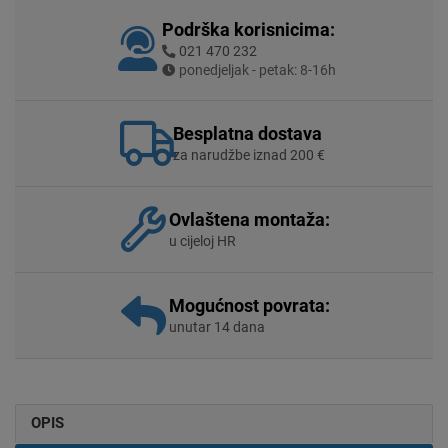
Podrška korisnicima:
021 470 232
ponedjeljak - petak: 8-16h
Besplatna dostava
za narudžbe iznad 200 €
Ovlaštena montaža:
u cijeloj HR
Mogućnost povrata:
unutar 14 dana
OPIS