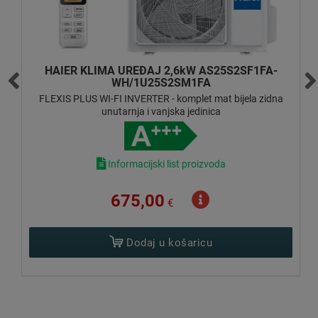
MIDEA KLIMA UREĐAJ 3,51kW MSAGBU-12HRFN8
/ MOX230-12HFN8
XTREME SAVE PRO INVERTER + 2 grijača u vanjskoj jedinici
- komplet sjajna bijela zidna unutarnja i vanjska jedinica
Informacijski list proizvoda
693,00
€
Pošalji upit