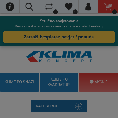
0
0
0
Stručno savjetovanje
Besplatna dostava i ovlaštena montaža u cijeloj Hrvatskoj
Zatraži besplatan savjet / ponudu
KLIME PO
KLIME PO SNAZI
AKCIJE
KVADRATURI
KATEGORIJE