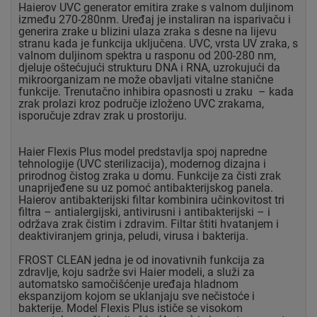
Haierov UVC generator emitira zrake s valnom duljinom
između 270-280nm. Uređaj je instaliran na isparivaču i
generira zrake u blizini ulaza zraka s desne na lijevu
stranu kada je funkcija uključena. UVC, vrsta UV zraka, s
valnom duljinom spektra u rasponu od 200-280 nm,
djeluje oštećujući strukturu DNA i RNA, uzrokujući da
mikroorganizam ne može obavljati vitalne stanične
funkcije. Trenutačno inhibira opasnosti u zraku – kada
zrak prolazi kroz područje izloženo UVC zrakama,
isporučuje zdrav zrak u prostoriju.
Haier Flexis Plus model predstavlja spoj napredne
tehnologije (UVC sterilizacija), modernog dizajna i
prirodnog čistog zraka u domu. Funkcije za čisti zrak
unaprijeđene su uz pomoć antibakterijskog panela.
Haierov antibakterijski filtar kombinira učinkovitost tri
filtra – antialergijski, antivirusni i antibakterijski – i
održava zrak čistim i zdravim. Filtar štiti hvatanjem i
deaktiviranjem grinja, peludi, virusa i bakterija.
FROST CLEAN jedna je od inovativnih funkcija za
zdravlje, koju sadrže svi Haier modeli, a služi za
automatsko samočišćenje uređaja hladnom
ekspanzijom kojom se uklanjaju sve nečistoće i
bakterije. Model Flexis Plus ističe se visokom