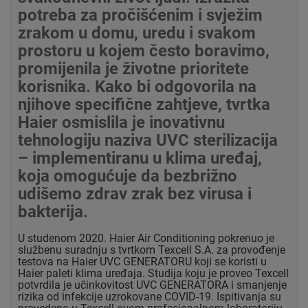
potreba za pročišćenim i svježim
zrakom u domu, uredu i svakom
prostoru u kojem često boravimo,
promijenila je životne prioritete
korisnika. Kako bi odgovorila na
njihove specifične zahtjeve, tvrtka
Haier osmislila je inovativnu
tehnologiju naziva UVC sterilizacija
– implementiranu u klima uređaj,
koja omogućuje da bezbrižno
udišemo zdrav zrak bez virusa i
bakterija.
U studenom 2020. Haier Air Conditioning pokrenuo je
službenu suradnju s tvrtkom Texcell S.A. za provođenje
testova na Haier UVC GENERATORU koji se koristi u
Haier paleti klima uređaja. Studija koju je proveo Texcell
potvrdila je učinkovitost UVC GENERATORA i smanjenje
rizika od infekcije uzrokovane COVID-19. Ispitivanja su