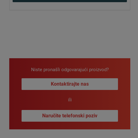
Niste pronašli odgovarajući proizvod?
Kontaktirajte nas
ili
Naručite telefonski poziv