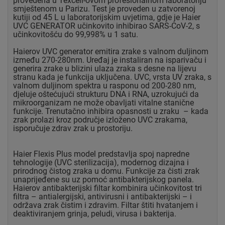
provedena u Texcell-ovom profesionalnom laboratoriju
smještenom u Parizu. Test je proveden u zatvorenoj
kutiji od 45 L u laboratorijskim uvjetima, gdje je Haier
UVC GENERATOR učinkovito inhibirao SARS-CoV-2, s
učinkovitošću do 99,998% u 1 satu.
Haierov UVC generator emitira zrake s valnom duljinom
između 270-280nm. Uređaj je instaliran na isparivaču i
generira zrake u blizini ulaza zraka s desne na lijevu
stranu kada je funkcija uključena. UVC, vrsta UV zraka, s
valnom duljinom spektra u rasponu od 200-280 nm,
djeluje oštećujući strukturu DNA i RNA, uzrokujući da
mikroorganizam ne može obavljati vitalne stanične
funkcije. Trenutačno inhibira opasnosti u zraku – kada
zrak prolazi kroz područje izloženo UVC zrakama,
isporučuje zdrav zrak u prostoriju.
Haier Flexis Plus model predstavlja spoj napredne
tehnologije (UVC sterilizacija), modernog dizajna i
prirodnog čistog zraka u domu. Funkcije za čisti zrak
unaprijeđene su uz pomoć antibakterijskog panela.
Haierov antibakterijski filtar kombinira učinkovitost tri
filtra – antialergijski, antivirusni i antibakterijski – i
održava zrak čistim i zdravim. Filtar štiti hvatanjem i
deaktiviranjem grinja, peludi, virusa i bakterija.