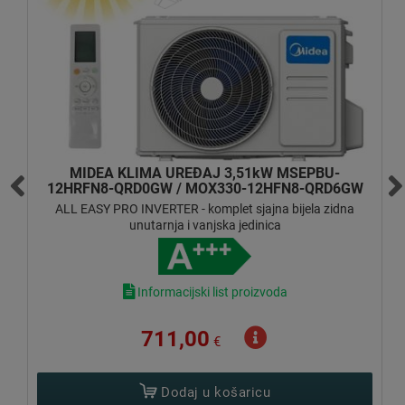
AZURI KLIMA UREĐAJ 3,5kW AZI-WO35VB
SUPRA INVERTER - komplet mat antracit (crna) zidna
unutarnja i vanjska jedinica
Informacijski list proizvoda
720,00
€
Dodaj u košaricu