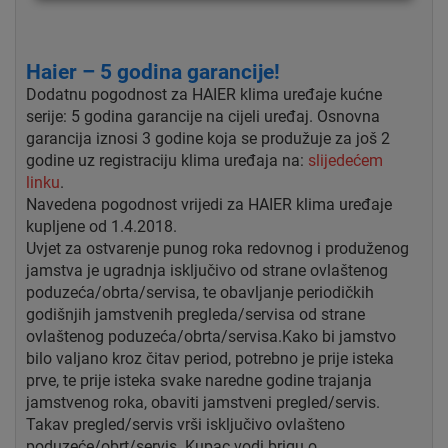
Haier – 5 godina garancije!
Dodatnu pogodnost za HAIER klima uređaje kućne
serije: 5 godina garancije na cijeli uređaj. Osnovna
garancija iznosi 3 godine koja se produžuje za još 2
godine uz registraciju klima uređaja na:
slijedećem
linku
.
Navedena pogodnost vrijedi za HAIER klima uređaje
kupljene od 1.4.2018.
Uvjet za ostvarenje punog roka redovnog i produženog
jamstva je ugradnja isključivo od strane ovlaštenog
poduzeća/obrta/servisa, te obavljanje periodičkih
godišnjih jamstvenih pregleda/servisa od strane
ovlaštenog poduzeća/obrta/servisa.Kako bi jamstvo
bilo valjano kroz čitav period, potrebno je prije isteka
prve, te prije isteka svake naredne godine trajanja
jamstvenog roka, obaviti jamstveni pregled/servis.
Takav pregled/servis vrši isključivo ovlašteno
poduzeće/obrt/servis. Kupac vodi brigu o