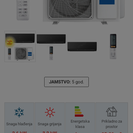
JAMSTVO:
5 god.
Energetska
Prikladno za
Snaga hlađenja
Snaga grijanja
klasa
prostor