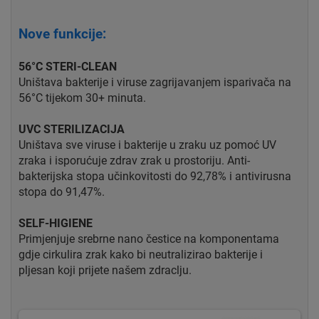
Nove funkcije:
56°C STERI-CLEAN
Uništava bakterije i viruse zagrijavanjem isparivača na
56°C tijekom 30+ minuta.
UVC STERILIZACIJA
Uništava sve viruse i bakterije u zraku uz pomoć UV
zraka i isporućuje zdrav zrak u prostoriju. Anti-
bakterijska stopa učinkovitosti do 92,78% i antivirusna
stopa do 91,47%.
SELF-HIGIENE
Primjenjuje srebrne nano čestice na komponentama
gdje cirkulira zrak kako bi neutralizirao bakterije i
pljesan koji prijete našem zdraclju.