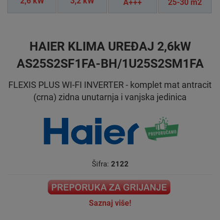
2,6 kW
3,2 kW
A+++
25-30 m2
HAIER KLIMA UREĐAJ 2,6kW
AS25S2SF1FA-BH/1U25S2SM1FA
FLEXIS PLUS WI-FI INVERTER - komplet mat antracit
(crna) zidna unutarnja i vanjska jedinica
Šifra:
2122
Saznaj više!