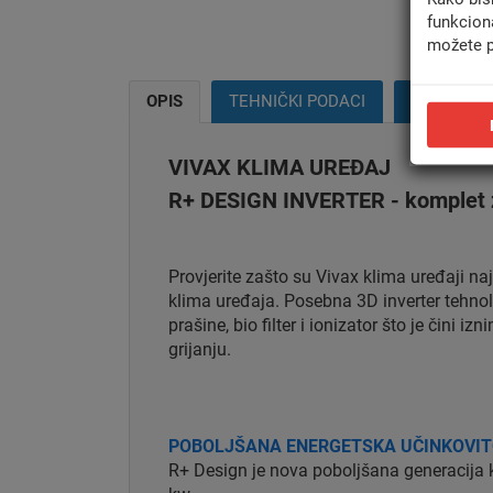
funkcion
možete p
OPIS
TEHNIČKI PODACI
MONTAŽA
VIVAX KLIMA UREĐAJ
R+ DESIGN INVERTER - komplet zi
Provjerite zašto su Vivax klima uređaji na
klima uređaja. Posebna 3D inverter tehnolo
prašine, bio filter i ionizator što je čini
grijanju.
POBOLJŠANA ENERGETSKA UČINKOVI
R+ Design je nova poboljšana generacija kl