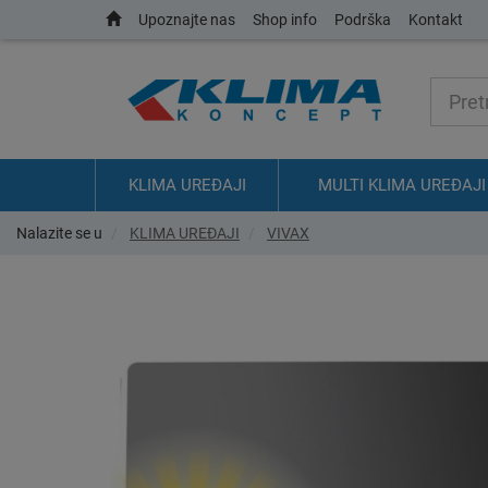
Upoznajte nas
Shop info
Podrška
Kontakt
KLIMA UREĐAJI
MULTI KLIMA UREĐAJI
Nalazite se u
KLIMA UREĐAJI
VIVAX