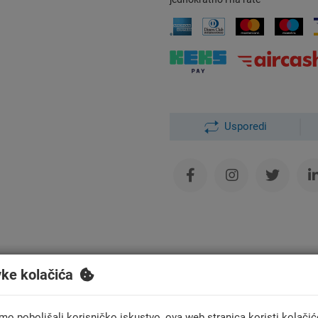
Usporedi
Besplatna dostava
Ovlaštena mont
vke kolačića
za narudžbe iznad 200 €
u cijeloj HR
mo poboljšali korisničko iskustvo, ova web stranica koristi kolačić