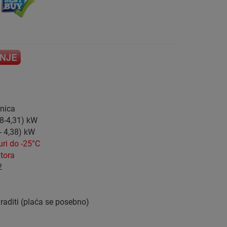
inica
8-4,31) kW
- 4,38) kW
uri do -25°C
tora
2
graditi (plaća se posebno)