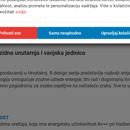
alnost, analizu prometa te personalizaciju sadržaja. Više o kolačić
ročitati
ovdje.
UPUTSTVO
KATALOG
VIDEO
KOMENTARI (1
Prihvati sve
Samo neophodno
Upravljaj kolač
dna unutarnja i vanjska jedinica
jprodavaniji u Hrvatskoj. R design serija predstavlja najbolji omj
gija omogućuje znatne uštede energije, tihi rad i dugotrajnu kval
 iznimno pogodnima za osobe osjetljive na nečistoću zraka. Sve to
TOST
ima uređaja, koja ima energetsku učinkovitost A+++ pri hlađenju