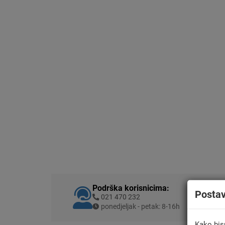
Podrška korisnicima:
Posta
021 470 232
ponedjeljak - petak: 8-16h
Kako bis