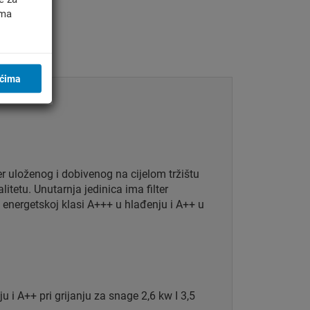
ima
)
ićima
er uloženog i dobivenog na cijelom tržištu
itetu. Unutarnja jedinica ima filter
 u energetskoj klasi A+++ u hlađenju i A++ u
 i A++ pri grijanju za snage 2,6 kw I 3,5