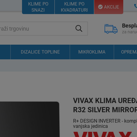
KLIME PO
KLIME PO
AKCIJE
SNAZI
KVADRATURI
Bespl
za naru
DIZALICE TOPLINE
MIKROKLIMA
OPREM
VIVAX KLIMA UREĐ
R32 SILVER MIRRO
R+ DESIGN INVERTER - kompl
vanjska jedinica