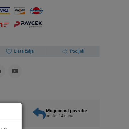
Lista želja
Podijeli
aža:
Mogućnost povrata:
unutar 14 dana
e za