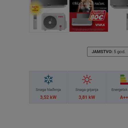
JAMSTVO:
5 god.
Snaga hlađenja
Snaga grijanja
Energetsk
3,52 kW
3,81 kW
A+