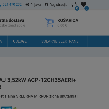
021 470 232
Prijava
Registracija
0
0
atna dostava
KOŠARICA
džbe iznad 200 €
0.00 €
A
USLUGE
SOLARNE ELEKTRANE
AJ 3,52kW ACP-12CH35AERI+
R
et sjajna SREBRNA MIRROR zidna unutarnja i