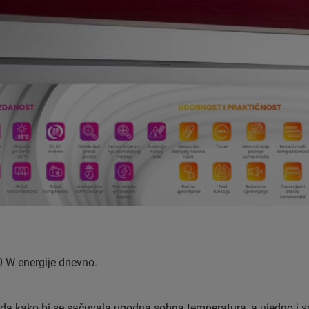
,0 W energije dnevno.
da kako bi se sačuvala ugodna sobna temperatura, a ujedno i sm