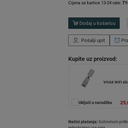
Cijena za kartice 13-24 rate:
71
Dodaj u košaricu
Pošalji upit
Pra
Kupite uz proizvod:
VIVAX WIFI A
25,
Uključi u narudžbu
Načini plaćanja:
Gotovinom prilik
jednokratno i na rate