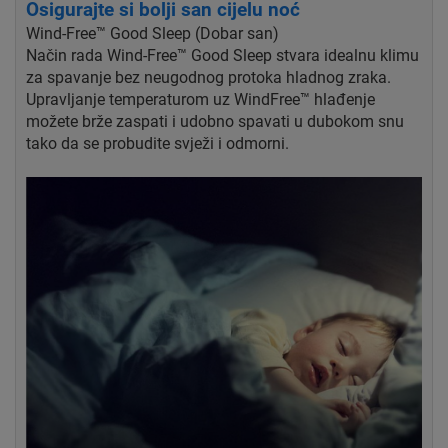
Osigurajte si bolji san cijelu noć
Wind-Free™ Good Sleep (Dobar san)
Način rada Wind-Free™ Good Sleep stvara idealnu klimu
za spavanje bez neugodnog protoka hladnog zraka.
Upravljanje temperaturom uz WindFree™ hlađenje
možete brže zaspati i udobno spavati u dubokom snu
tako da se probudite svježi i odmorni.