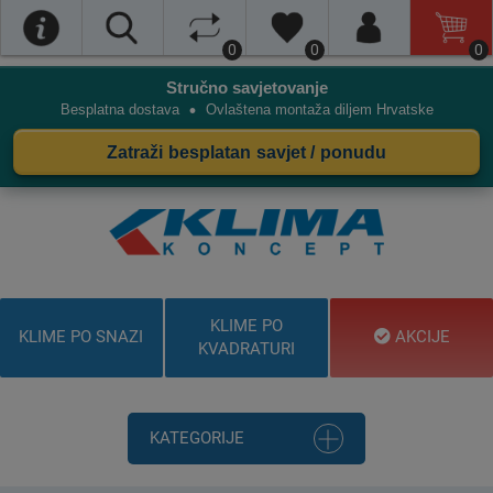
0
0
0
Stručno savjetovanje
•
Besplatna dostava
Ovlaštena montaža diljem Hrvatske
Zatraži besplatan savjet / ponudu
KLIME PO
KLIME PO SNAZI
AKCIJE
KVADRATURI
KATEGORIJE