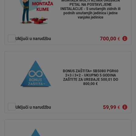
MONTAŽA MULTI KLIMA UREĐAJA
PETAL NA POSTAVLJENE
INSTALACIJE - 5 unutarnjih zidnih ili
podnih unutarnjih jedinica i jedne
vanjske jedinice
700,00
Uključi u narudžbu
€
BONUS ZAŠTITA+ SB5080 PGR60
2+3 i 3+2 - UKUPNO 5 GODINA
ZAŠTITE ZA UREĐAJE 500,01 DO
800,00 €
59,99
Uključi u narudžbu
€