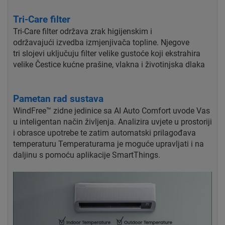
Tri-Care filter
Tri-Care filter održava zrak higijenskim i
održavajući
izvedba izmjenjivača topline. Njegove
tri
slojevi uključuju filter velike gustoće koji ekstrahira
velike
Čestice kućne prašine, vlakna i životinjska dlaka
Pametan rad sustava
WindFree™ zidne jedinice sa AI Auto Comfort uvode Vas
u inteligentan način življenja. Analizira uvjete u prostoriji
i obrasce upotrebe te zatim automatski prilagođava
temperaturu Temperaturama je moguće upravljati i na
daljinu s pomoću aplikacije SmartThings.