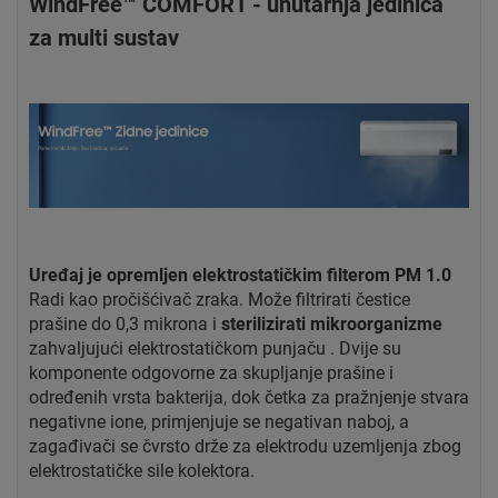
WindFree™ COMFORT - unutarnja jedinica
za multi sustav
Uređaj je opremljen elektrostatičkim filterom PM 1.0
Radi kao pročišćivač zraka. Može filtrirati čestice
prašine do 0,3 mikrona i
sterilizirati mikroorganizme
zahvaljujući elektrostatičkom punjaču . Dvije su
komponente odgovorne za skupljanje prašine i
određenih vrsta bakterija, dok četka za pražnjenje stvara
negativne ione, primjenjuje se negativan naboj, a
zagađivači se čvrsto drže za elektrodu uzemljenja zbog
elektrostatičke sile kolektora.