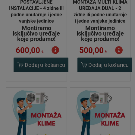
POSTAVLJENE
MONTAŽA MULTI KLIMA
INSTALACIJE - 4 zidne ili
UREĐAJA DUAL - 2
podne unutarnje i jedne
zidne ili podne unutarnje
vanjske jedinice
i jedne vanjske jedinice
Montiramo
Montiramo
isključivo uređaje
isključivo uređaje
koje prodamo!
koje prodamo!
600,00
500,00
€
€
Dodaj u košaricu
Dodaj u košaricu