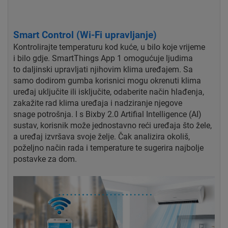
Smart Control (Wi-Fi upravljanje)
Kontrolirajte temperaturu kod kuće, u bilo koje vrijeme
i
bilo gdje. SmartThings App 1 omogućuje ljudima
to
daljinski upravljati njihovim klima uređajem. Sa
samo
dodirom gumba korisnici mogu okrenuti klima
uređaj
uključite ili isključite, odaberite način hlađenja,
zakažite
rad klima uređaja i nadziranje njegove
snage
potrošnja. I s Bixby 2.0 Artifial
Intelligence (AI)
sustav, korisnik može jednostavno reći
uređaja što žele,
a uređaj izvršava svoje
želje. Čak analizira okoliš,
poželjno
način rada i temperature te sugerira najbolje
postavke
za dom.