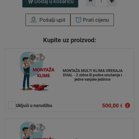
Dodaj u košaricu
Pošalji upit
Prati cijenu
Kupite uz proizvod:
MONTAŽA MULTI KLIMA UREĐAJA
DUAL - 2 zidne ili podne unutarnje i
jedne vanjske jedinice
500,00
Uključi u narudžbu
€