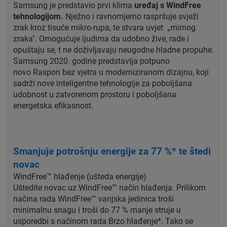
Samsung je predstavio prvi klima
uređaj s WindFree
tehnologijom.
Nježno i ravnomjerno raspršuje svježi
zrak kroz tisuće mikro-rupa, te
stvara uvjet „mirnog
zraka". Omogućuje ljudima da udobno žive, rade i
opuštaju se, t ne
doživljavaju neugodne hladne propuhe.
Samsung 2020. godine predstavlja potpuno
novo
Raspon bez vjetra u moderniziranom dizajnu, koji
sadrži nove inteligentne tehnologije za
poboljšana
udobnost u zatvorenom prostoru i poboljšana
energetska efikasnost.
Smanjuje potrošnju energije za 77 %* te štedi
novac
WindFree™ hlađenje (ušteda energije)
Uštedite novac uz WindFree™ način hlađenja. Prilikom
načina rada WindFree™ vanjska jedinica troši
minimalnu snagu i troši do 77 % manje struje u
usporedbi s načinom rada Brzo hlađenje*. Tako se