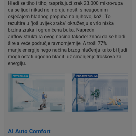
Hladi se tiho i tiho, raspršujući zrak
23.000 mikro-rupa
da se ljudi nikad ne moraju nositi
s neugodnim
osjećajem hladnog propuha na njihovoj koži.
To
rezultira u "još uvijek zraka" okruženju s vrlo
niska
brzina zraka i ograničena buka. Napredni
airflow
struktura ovog načina također znači da se hladi
šire
a veće područje ravnomjernije. A troši 77%
manje
energije nego načina brzog hlađenja kako bi ljudi
mogli ostati
ugodno hladiti uz smanjenje troškova za
energiju.
AI Auto Comfort