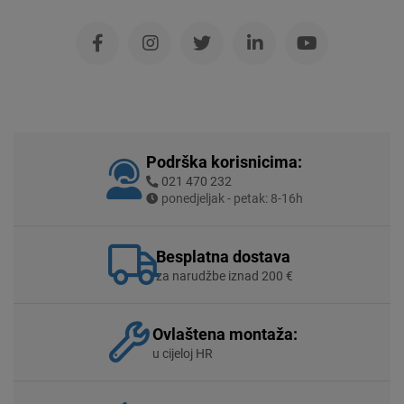
Podrška korisnicima:
021 470 232
ponedjeljak - petak: 8-16h
Besplatna dostava
za narudžbe iznad 200 €
Ovlaštena montaža:
u cijeloj HR