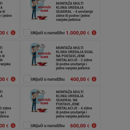
TI
MONTAŽA MULTI
JA
KLIMA UREĐAJA
 ili
QUADRAL - 4 unutarnje
 i jedne
zidne ili podne i jedne
vanjske jedinice
00
1.000,00
€
Uključi u narudžbu
€
TI
MONTAŽA MULTI
JA
KLIMA UREĐAJA DUAL
 ili
NA POSTAVLJENE
ih
INSTALACIJE - 2 zidne
 vanjske
ili podne unutarnje i
jedne vanjske jedinice
00
400,00
€
Uključi u narudžbu
€
TI
MONTAŽA MULTI
JA
KLIMA UREĐAJA
QUADRAL NA
POSTAVLJENE
3 zidne
INSTALACIJE - 4 zidne
je i
ili podne unutarnje i
dinice
jedne vanjske jedinice
00
600,00
€
Uključi u narudžbu
€