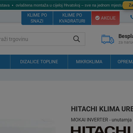
ostava • ovlaštena montaža u cijeloj Hrvatskoj – sve na jednom mjestu
Za
KLIME PO
KLIME PO
AKCIJE
SNAZI
KVADRATURI
Bespl
za naru
DIZALICE TOPLINE
MIKROKLIMA
OPREM
HITACHI KLIMA UR
MOKAI INVERTER - unutarnja sj