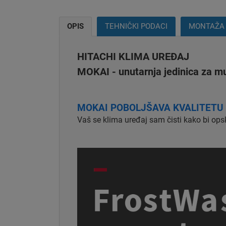
OPIS
TEHNIČKI PODACI
MONTAŽA
HITACHI KLIMA UREĐAJ
MOKAI - unutarnja jedinica za mu
MOKAI POBOLJŠAVA KVALITETU
Vaš se klima uređaj sam čisti kako bi ops