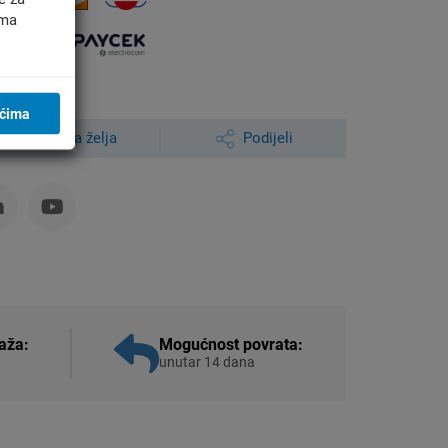
ima
ićima
Lista želja
Podijeli
aža:
Mogućnost povrata:
unutar 14 dana