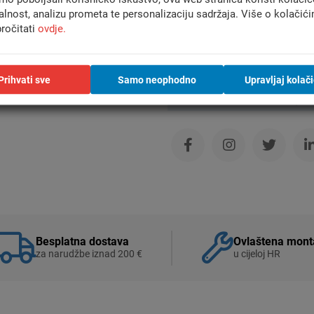
alnost, analizu prometa te personalizaciju sadržaja. Više o kolačić
ročitati
ovdje.
Prihvati sve
Samo neophodno
Upravljaj kolač
Usporedi
Besplatna dostava
Ovlaštena mont
za narudžbe iznad 200 €
u cijeloj HR