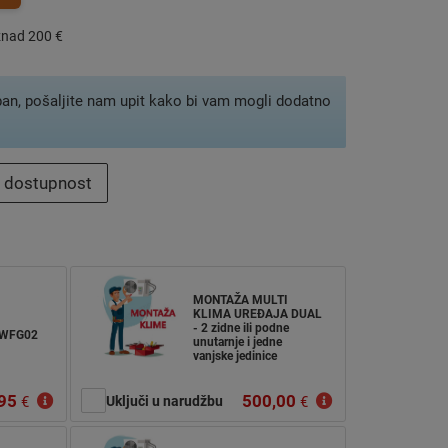
znad 200 €
pan, pošaljite nam upit kako bi vam mogli dodatno
i dostupnost
MONTAŽA MULTI
KLIMA UREĐAJA DUAL
- 2 zidne ili podne
-WFG02
unutarnje i jedne
vanjske jedinice
95
500,00
€
Uključi u narudžbu
€