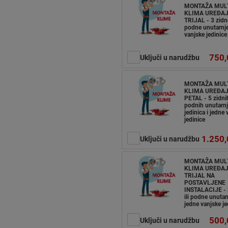
MONTAŽA MUL
KLIMA UREĐA
TRIJAL - 3 zidne
podne unutarnje
vanjske jedinice
750,
Uključi u narudžbu
MONTAŽA MUL
KLIMA UREĐA
PETAL - 5 zidnih
podnih unutarnj
jedinica i jedne
jedinice
1.250,
Uključi u narudžbu
MONTAŽA MUL
KLIMA UREĐA
TRIJAL NA
POSTAVLJENE
INSTALACIJE - 
ili podne unutarn
jedne vanjske je
500,
Uključi u narudžbu