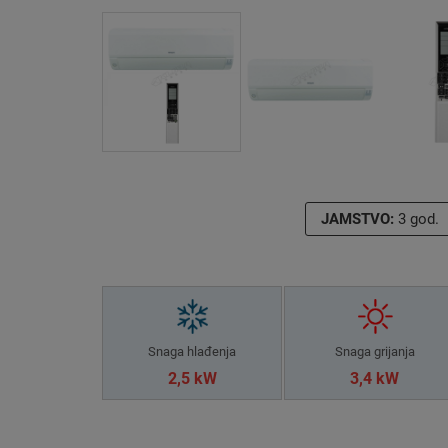
JAMSTVO:
3 god.
Snaga hlađenja
Snaga grijanja
2,5 kW
3,4 kW