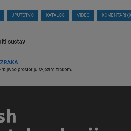
UPUTSTVO
KATALOG
VIDEO
KOMENTARI (0
lti sustav
 ZRAK
A
krbljivao prostoriju svježim zrakom.