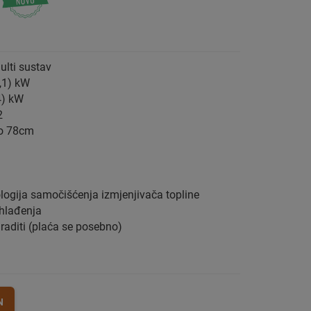
ulti sustav
,1) kW
4) kW
2
mo 78cm
logija samočišćenja izmjenjivača topline
 hlađenja
graditi (plaća se posebno)
N