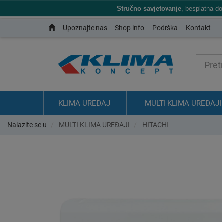
Stručno savjetovanje
, besplatna d
Upoznajte nas
Shop info
Podrška
Kontakt
KLIMA UREĐAJI
MULTI KLIMA UREĐAJI
Nalazite se u
MULTI KLIMA UREĐAJI
HITACHI