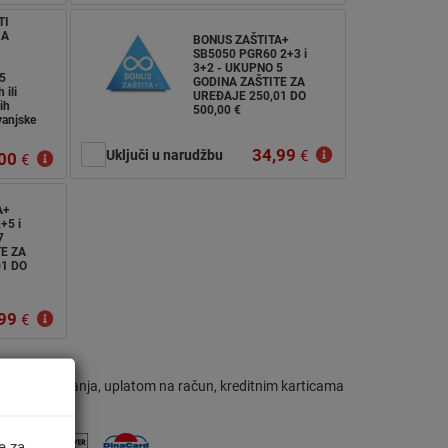
TI
JA
BONUS ZAŠTITA+
SB5050 PGR60 2+3 i
3+2 - UKUPNO 5
5
GODINA ZAŠTITE ZA
 ili
UREĐAJE 250,01 DO
ih
500,00 €
 vanjske
34,99
Uključi u narudžbu
€
00
€
A+
+5 i
7
E ZA
01 DO
99
€
om preuzimanja, uplatom na račun, kreditnim karticama
e za