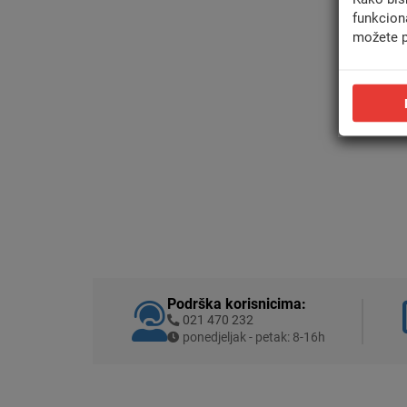
funkcion
možete p
Podrška korisnicima:
021 470 232
ponedjeljak - petak: 8-16h