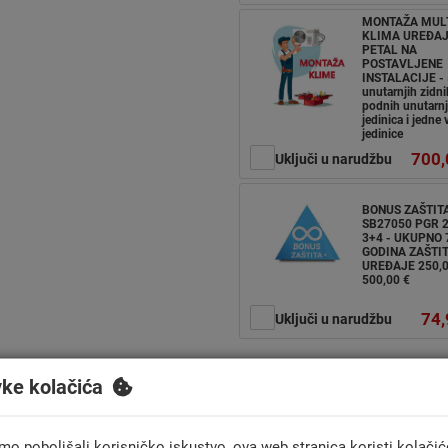
MONTAŽA MUL
KLIMA UREĐA
PETAL NA
POSTAVLJENE
INSTALACIJE - 
unutarnjih zidnih
podnih unutarnj
jedinica i jedne
jedinice
700,
Uključi u narudžbu
BONUS ZAŠTIT
SB27050 PGR 2
3+4 - UKUPNO 
GODINA ZAŠTIT
UREĐAJE 250,
500,00 €
74,
Uključi u narudžbu
vke kolačića
Načini plaćanja:
Gotovinom prilik
jednokratno i na rate
mo poboljšali korisničko iskustvo, ova web stranica koristi kolačić