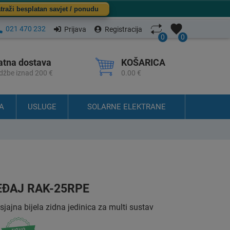
traži besplatan savjet / ponudu
021 470 232
Prijava
Registracija
0
0
atna dostava
KOŠARICA
džbe iznad 200 €
0.00 €
A
USLUGE
SOLARNE ELEKTRANE
EĐAJ RAK-25RPE
ajna bijela zidna jedinica za multi sustav