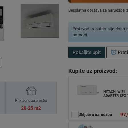
Besplatna dostava za narudžbe i
Proizvod trenutno nije dostu
pomoći.
Pošaljite upit
Prat
Kupite uz proizvod:
HITACHI WIFI
ADAPTER SPX
Prikladno za prostor
20-25 m2
97,
Uključi u narudžbu