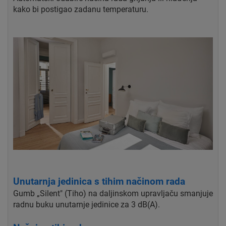
kako bi postigao zadanu temperaturu.
Unutarnja jedinica s tihim načinom rada
Gumb „Silent" (Tiho) na daljinskom upravljaču smanjuje
radnu buku unutarnje jedinice za 3 dB(A).