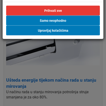
Prihvati sve
Samo neophodno
Upravljaj kolačićima
Ušteda energije tijekom načina rada u stanju
mirovanja
U načinu rada u stanju mirovanja potrošnja struje
smanjena je za oko 80%.