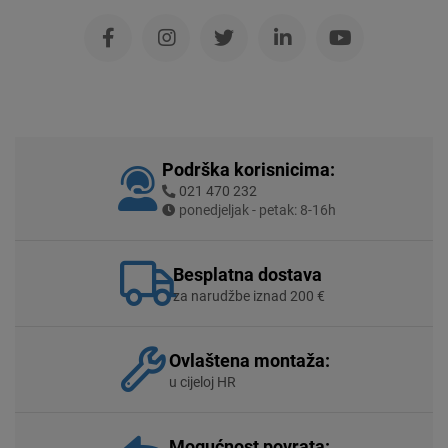
Podrška korisnicima:
021 470 232
ponedjeljak - petak: 8-16h
Besplatna dostava
za narudžbe iznad 200 €
Ovlaštena montaža:
u cijeloj HR
Mogućnost povrata: