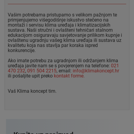
Vašim potrebama pristupamo s velikom pažnjom te
primjenjujemo višegodišnje iskustvo stečeno na
montaži i servisu klima uređaja i klimatizacijskih
sustava. Naši stručni i ovlašteni tehničari stalnom
edukacijom osiguravaju savjetovanje prilikom kupnje i
ovlaštenu ugradnju vašeg klima uređaja ili sustava uz
kvalitetu koja nas stavlja par koraka ispred
konkurencije.
Ako imate potrebu za ugradnjom ili održanjem klima
uređaja javite nam se s povjerenjem na telefone:
021
470 232
,
091 504 2215
, email:
info@klimakoncept.hr
ili pošaljite upit preko
kontakt forme.
Vaš Klima koncept tim.