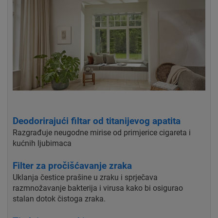
Deodorirajući filtar od titanijevog apatita
Razgrađuje neugodne mirise od primjerice cigareta i
kućnih ljubimaca
Filter za pročišćavanje zraka
Uklanja čestice prašine u zraku i sprječava
razmnožavanje bakterija i virusa kako bi osigurao
stalan dotok čistoga zraka.