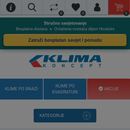
0
0
0
Stručno savjetovanje
•
Besplatna dostava
Ovlaštena montaža diljem Hrvatske
Zatraži besplatan savjet / ponudu
KLIME PO
KLIME PO SNAZI
AKCIJE
KVADRATURI
KATEGORIJE