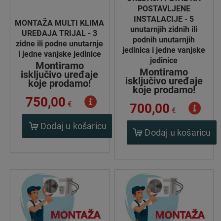
POSTAVLJENE
INSTALACIJE - 5
MONTAŽA MULTI KLIMA
unutarnjih zidnih ili
UREĐAJA TRIJAL - 3
podnih unutarnjih
zidne ili podne unutarnje
jedinica i jedne vanjske
i jedne vanjske jedinice
jedinice
Montiramo
Montiramo
isključivo uređaje
isključivo uređaje
koje prodamo!
koje prodamo!
750,00
€
700,00
€
Dodaj u košaricu
Dodaj u košaricu