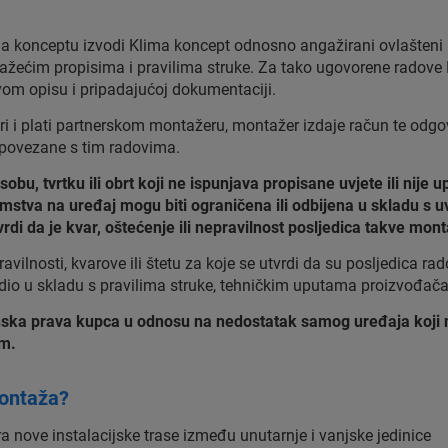
ma konceptu izvodi Klima koncept odnosno angažirani ovlašteni 
žećim propisima i pravilima struke. Za tako ugovorene radove 
m opisu i pripadajućoj dokumentaciji.
 i plati partnerskom montažeru, montažer izdaje račun te odgov
 povezane s tim radovima.
u, tvrtku ili obrt koji ne ispunjava propisane uvjete ili nije 
jamstva na uređaj mogu biti ograničena ili odbijena u skladu s
di da je kvar, oštećenje ili nepravilnost posljedica takve mont
ilnosti, kvarove ili štetu za koje se utvrdi da su posljedica r
adio u skladu s pravilima struke, tehničkim uputama proizvođača
ska prava kupca u odnosu na nedostatak samog uređaja koji
om.
montaža?
a nove instalacijske trase između unutarnje i vanjske jedinice