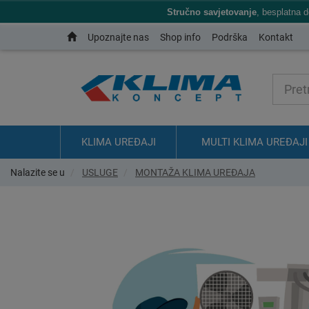
Stručno savjetovanje
, besplatna 
Upoznajte nas
Shop info
Podrška
Kontakt
KLIMA UREĐAJI
MULTI KLIMA UREĐAJI
Nalazite se u
USLUGE
MONTAŽA KLIMA UREĐAJA