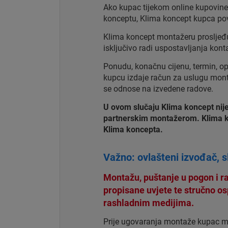
Ako kupac tijekom online kupovine
konceptu, Klima koncept kupca po
Klima koncept montažeru prosljeđu
isključivo radi uspostavljanja ko
Ponudu, konačnu cijenu, termin, o
kupcu izdaje račun za uslugu mont
se odnose na izvedene radove.
U ovom slučaju Klima koncept nij
partnerskim montažerom. Klima ko
Klima koncepta.
Važno: ovlašteni izvođač, s
Montažu, puštanje u pogon i r
propisane uvjete te stručno o
rashladnim medijima.
Prije ugovaranja montaže kupac može 