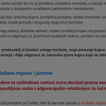
 samo označi da mu je potrebna ovlaštena montaža, a uslugu mo
vezuje s dostupnim ovlaštenim partnerskim montažerom.
je ime i prezime kupca, kontaktne podatke, adresu montaže i p
ntakta, izrade ponude i mogućeg dogovora montaže.
pseg radova, dodatne radove i uvjete izvođenja kupac dogovar
aže te odgovara za pravilnost izvedenih radova, jamstvo na mon
e prodavatelj ni izvođač usluge montaže, nego povezuje kupca
ncept i dalje odgovara za zakonska prava kupca koja se odno
lužbeni registar i jamstvo
adove na rashladnom sustavu mora obavljati pravna osoba
sposobljena osoba s odgovarajućim ovlaštenjem za rad n
provjeriti je li tvrtka, obrt ili serviser upisan u
službeni regist