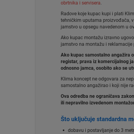
obrtnika i servisera
.
Radove koje kupac kupi i plati Kli
tehničkim uputama proizvođača, va
jamstvo u opsegu navedenom u ovo
Ako kupac montažu izravno ugovori
jamstvo na montažu i reklamacije
Ako kupac samostalno angažira osob
registar, prava iz komercijalnog 
odnosno jamca, osobito ako se utvr
Klima koncept ne odgovara za neprav
samostalno angažirao i koji nije r
Ova odredba ne ograničava zakon
ili nepravilno izvedenom montaž
Što uključuje standardna 
dobavu i postavljanje do 3 metr