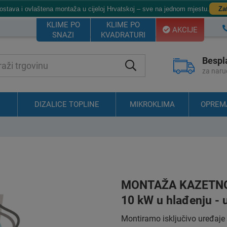
dostava i ovlaštena montaža u cijeloj Hrvatskoj – sve na jednom mjestu.
Za
KLIME PO
KLIME PO
AKCIJE
SNAZI
KVADRATURI
Bespl
za naru
DIZALICE TOPLINE
MIKROKLIMA
OPREM
MONTAŽA KAZETNO
10 kW u hlađenju - u
Montiramo isključivo uređaje