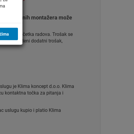
ima
om ovlaštenih montažera može
adova.
o prije početka radova. Trošak se
ićima
hvati navedeni dodatni trošak,
lugu je Klima koncept d.o.o. Klima
u kontaktna točka za pitanja i
pac uslugu kupio i platio Klima