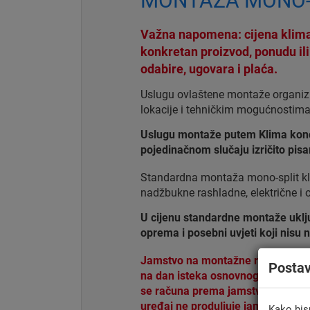
MONTAŽA MONO-S
Važna napomena: cijena klima
konkretan proizvod, ponudu il
odabire, ugovara i plaća.
Uslugu ovlaštene montaže organizi
lokacije i tehničkim mogućnostima
Uslugu montaže putem Klima konce
pojedinačnom slučaju izričito pi
Standardna montaža mono-split kli
nadžbukne rashladne, električne i
U cijenu standardne montaže uključe
oprema i posebni uvjeti koji nisu
Jamstvo na montažne radove kuplj
Posta
na dan isteka osnovnog komercijal
se računa prema jamstvenim uvjet
uređaj ne produljuje jamstvo na 
Kako bis