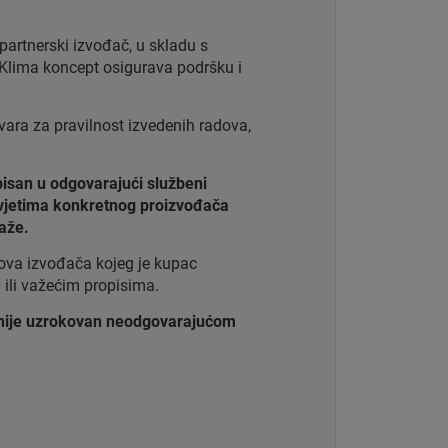
partnerski izvođač, u skladu s
Klima koncept osigurava podršku i
ara za pravilnost izvedenih radova,
upisan u odgovarajući službeni
 uvjetima konkretnog proizvođača
aže.
adova izvođača kojeg je kupac
 ili važećim propisima.
 nije uzrokovan neodgovarajućom