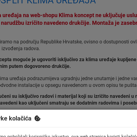
PLIT KLIMA UREĐAJA
 uređaja na web-shopu Klima koncept ne uključuje uslu
i narudžbu izričito navedeno drukčije. Montaža je zase
ramo na području Republike Hrvatske, ovisno o dostupnosti ov
 izvođenja radova.
pta moguće je ugovoriti isključivo za klima uređaje kupljene 
sanim putem dogovoreno drukčije.
ma uređaja podrazumijeva ugradnju jedne unutarnje i jedne van
 odvodne instalacije u opsegu navedenom u ovom opisu te puštan
ni su isključivo radovi i materijal koji su izričito navedeni u 
 navedeni kao uključeni smatraju se dodatnim radovima i poseb
ene i plaćene Klima konceptu počinje datumom uredno završen
vke kolačića
nog jamstva na ugrađeni klima uređaj koje je bilo uključeno uz
ima konkretnog jamca. Naknadno aktivirano ili registracijom 
montažne radove. Ova odredba ne ograničava zakonska prava ku
mo poboljšali korisničko iskustvo, ova web stranica koristi kolačić