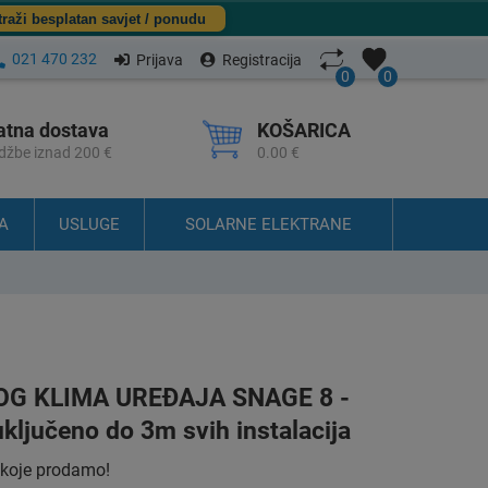
traži besplatan savjet / ponudu
021 470 232
Prijava
Registracija
0
0
atna dostava
KOŠARICA
džbe iznad 200 €
0.00 €
A
USLUGE
SOLARNE ELEKTRANE
G KLIMA UREĐAJA SNAGE 8 -
ključeno do 3m svih instalacija
 koje prodamo!