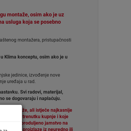
gu montaže, osim ako je uz
bna usluga koja se posebno
laštenog montažera, pristupačnosti
u Klima konceptu, osim ako je u
jske jedinice, izvođenje nove
je uređaja u rad.
nastavku. Svi radovi, materijal,
no se dogovaraju i naplaćuju.
e montaže, ali istječe najkasnije
 uređaj u trenutku kupnje i koje
ostvareno produljeno jamstvo na
pca koja proizlaze iz neuredno ili
e za