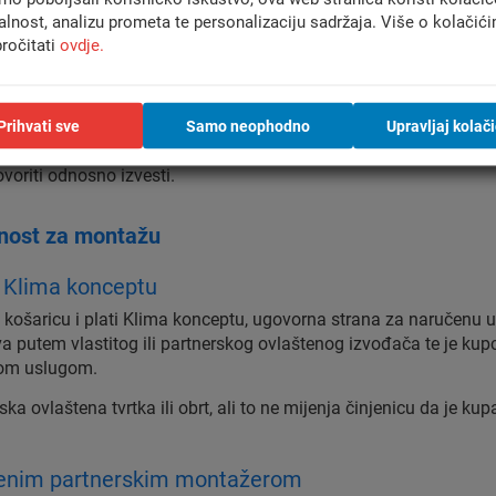
alnost, analizu prometa te personalizaciju sadržaja. Više o kolačić
ročitati
ovdje.
ije i područja koja nisu pokrivena standardnom mrež
 drugi dodatni trošak povezan s dolaskom i izvođenjem r
mora biti obaviješten prije dogovora konačnog termina odnosn
Prihvati sve
Samo neophodno
Upravljaj kolač
upac ili osoba koju je kupac ovlastio prihvati. Ako kupac ne pri
voriti odnosno izvesti.
rnost za montažu
 Klima konceptu
ošaricu i plati Klima konceptu, ugovorna strana za naručenu us
a putem vlastitog ili partnerskog ovlaštenog izvođača te je kupc
nom uslugom.
ka ovlaštena tvrtka ili obrt, ali to ne mijenja činjenicu da je ku
tenim partnerskim montažerom