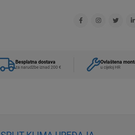
Besplatna dostava
Ovlaštena mont
za narudžbe iznad 200 €
u cijeloj HR