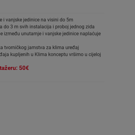
i vanjske jedinice na visini do 5m
 do 3 m svih instalacija i proboj jednog zida
je između unutarnje i vanjske jedinice naplaćuje
a tvorničkog jamstva za klima uređaj
aja kupljenih u Klima konceptu vršimo u cijeloj
tažeru: 50€