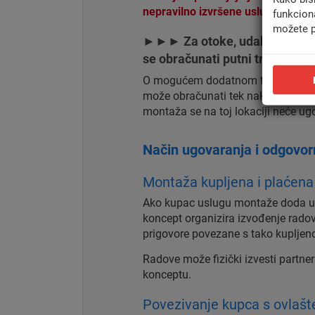
nepravilno izvršene usluge.
funkcion
možete p
►►► Za otoke, udaljene lokac
se obračunati putni trošak ili
O mogućem dodatnom trošku kupac 
može obračunati tek nakon što ga k
montaža se na toj lokaciji neće ugo
Način ugovaranja i odgovo
Montaža kupljena i plaćena
Ako kupac uslugu montaže doda u k
koncept organizira izvođenje radov
prigovore povezane s tako kuplje
Radove može fizički izvesti partners
konceptu.
Povezivanje kupca s ovlaš