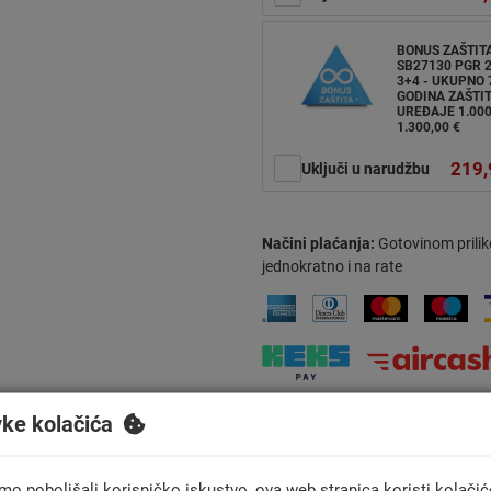
BONUS ZAŠTIT
SB27130 PGR 2
3+4 - UKUPNO 
GODINA ZAŠTIT
UREĐAJE 1.000
1.300,00 €
219,
Uključi u narudžbu
Načini plaćanja:
Gotovinom prilik
jednokratno i na rate
vke kolačića
Usporedi
mo poboljšali korisničko iskustvo, ova web stranica koristi kolačić