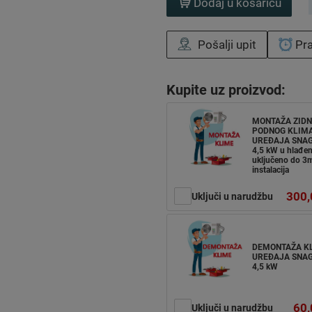
Dodaj u košaricu
Pošalji upit
Pra
Kupite uz proizvod:
MONTAŽA ZIDN
PODNOG KLIM
UREĐAJA SNAG
4,5 kW u hlađen
uključeno do 3m
instalacija
300,
Uključi u narudžbu
DEMONTAŽA K
UREĐAJA SNAG
4,5 kW
60,
Uključi u narudžbu