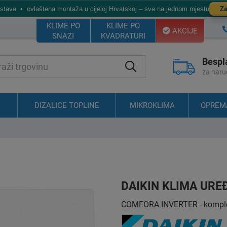
ostava • ovlaštena montaža u cijeloj Hrvatskoj – sve na jednom mjestu
Za
KLIME PO
KLIME PO
AKCIJE
SNAZI
KVADRATURI
Bespl
za naru
DIZALICE TOPLINE
MIKROKLIMA
OPREM
DAIKIN KLIMA URE
COMFORA INVERTER - komplet m