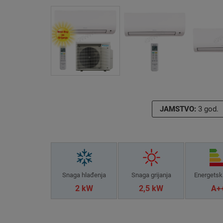
JAMSTVO:
3 god.
Snaga hlađenja
Snaga grijanja
Energetsk
2 kW
2,5 kW
A+