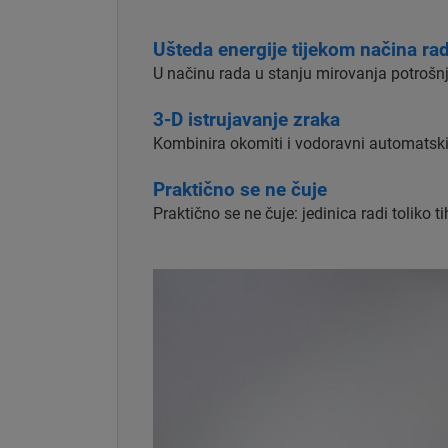
Ušteda energije tijekom načina ra
U načinu rada u stanju mirovanja potrošn
3-D istrujavanje zraka
Kombinira okomiti i vodoravni automatski s
Praktično se ne čuje
Praktično se ne čuje: jedinica radi toliko 