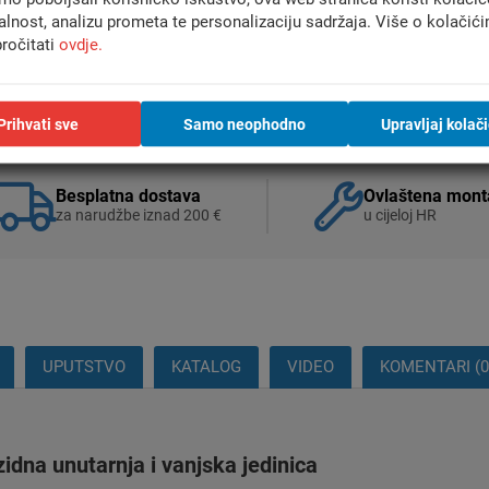
alnost, analizu prometa te personalizaciju sadržaja. Više o kolačić
ročitati
ovdje.
Prihvati sve
Samo neophodno
Upravljaj kolač
Besplatna dostava
Ovlaštena mont
za narudžbe iznad 200 €
u cijeloj HR
UPUTSTVO
KATALOG
VIDEO
KOMENTARI (0
na unutarnja i vanjska jedinica