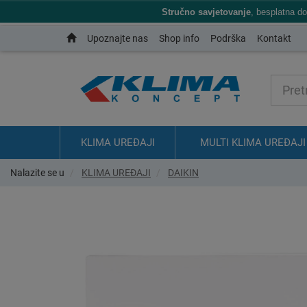
Stručno savjetovanje
, besplatna d
Upoznajte nas
Shop info
Podrška
Kontakt
KLIMA UREĐAJI
MULTI KLIMA UREĐAJI
Nalazite se u
KLIMA UREĐAJI
DAIKIN