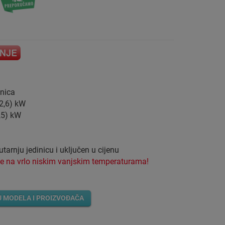
inica
 2,6) kW
3,5) kW
tarnju jedinicu i uključen u cijenu
je na vrlo niskim vanjskim temperaturama!
U MODELA I PROIZVOĐAČA