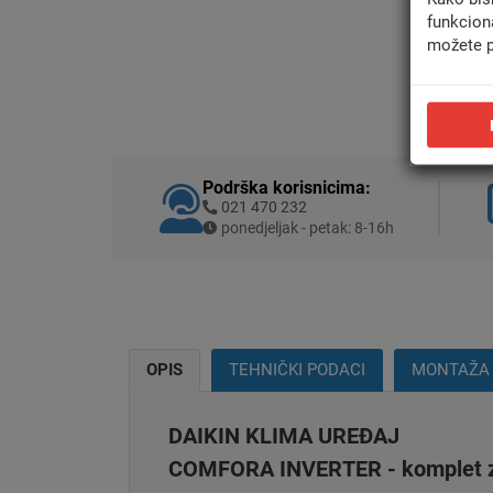
funkcion
možete p
Podrška korisnicima:
021 470 232
ponedjeljak - petak: 8-16h
OPIS
TEHNIČKI PODACI
MONTAŽA
DAIKIN KLIMA UREĐAJ
COMFORA INVERTER - komplet zid