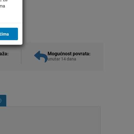
ima
ićima
aža:
Mogućnost povrata:
unutar 14 dana
)