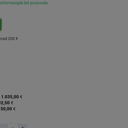
Informacijski list proizvoda
znad 200 €
:
1.035,00
€
92,50
€
150,00
€