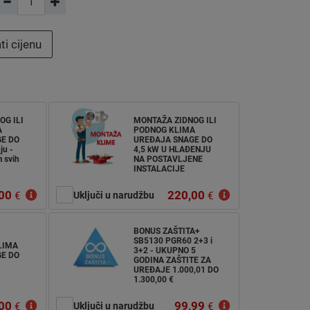
ti cijenu
OG ILI
MONTAŽA ZIDNOG ILI
A
PODNOG KLIMA
E DO
UREĐAJA SNAGE DO
ju -
4,5 kW U HLAĐENJU
 svih
NA POSTAVLJENE
INSTALACIJE
00
220,00
€
Uključi u narudžbu
€
BONUS ZAŠTITA+
SB5130 PGR60 2+3 i
LIMA
3+2 - UKUPNO 5
E DO
GODINA ZAŠTITE ZA
UREĐAJE 1.000,01 DO
1.300,00 €
00
99,99
€
Uključi u narudžbu
€