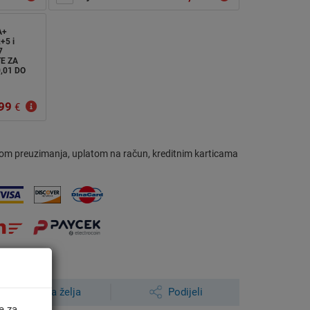
A+
+5 i
7
E ZA
,01 DO
99
€
om preuzimanja, uplatom na račun, kreditnim karticama
Lista želja
Podijeli
e za