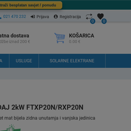
traži besplatan savjet / ponudu
021 470 232
Prijava
Registracija
0
0
atna dostava
KOŠARICA
džbe iznad 200 €
0.00 €
A
USLUGE
SOLARNE ELEKTRANE
ĐAJ 2kW FTXP20N/RXP20N
at bijela zidna unutarnja i vanjska jedinica