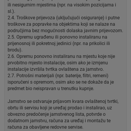
ili nesigurnim mjestima (npr. na visokim pozicijama i
sl.).
2.4. Troškove prijevoza (uključujući osiguranje) i putne
troškove za popravke na objektima koji se nalaze na
područjima bez mogućnosti dolaska javnim prijevozom.
2.5. Opremu ugrađenu ili ponovno instaliranu na
prijenosnoj ili pokretnoj jedinici (npr. na prikolici ili
brodu).
2.6. Opremu ponovno instaliranu na mjestu koje nije
prvobitno mjesto instalacije, osim ako je izmjenu
instalacije izvršila tvrtka ovlaštena za jamstvo.
2.7. Potrošni materijali (npr. baterije, filtri, remeni)
isporučeni s opremom, osim ako se ne dokaže da je
predmet bio neispravan u trenutku kupnje.
Jamstvo se ostvaruje prijavom kvara ovlaštenoj tvrtki,
obrtu ili servisu koji je uređaj prodao i instalirao, uz
obvezno predočenje jamstvenog lista, potvrde o
dodatnom jamstvu, računa za uređaj i montažu te
računa za obavljene redovne servise.