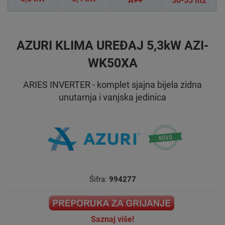
A++
50-55 m2
AZURI KLIMA UREĐAJ 5,3kW AZI-
WK50XA
ARIES INVERTER - komplet sjajna bijela zidna
unutarnja i vanjska jedinica
Šifra:
994277
Saznaj više!