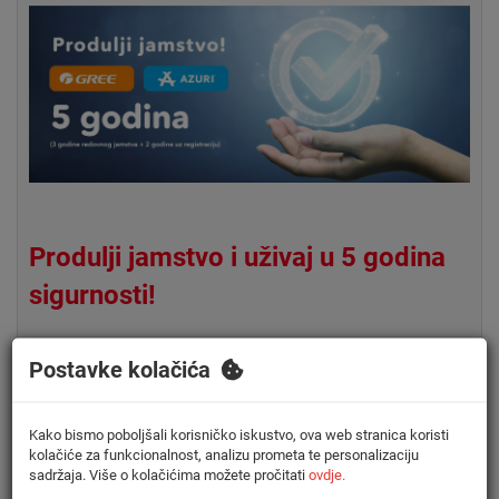
Produlji jamstvo i uživaj u 5 godina
sigurnosti!
Od sada, uz registraciju vašeg Gree i Azuri klima uređaja
Postavke kolačića
možete ostvariti produljeno jamstvo od čak 3+2 godine!
To znači ukupno 5 godina sigurnosti za vaš klima
uređaj, pružajući vam mir i bezbrižnost znajući da će
Kako bismo poboljšali korisničko iskustvo, ova web stranica koristi
vaš uređaj biti pokriven protiv nepredviđenih kvarova!
kolačiće za funkcionalnost, analizu prometa te personalizaciju
sadržaja. Više o kolačićima možete pročitati
ovdje.