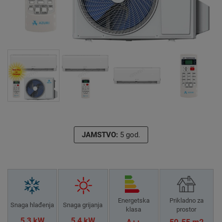
JAMSTVO:
5 god.
Energetska
Prikladno za
Snaga hlađenja
Snaga grijanja
klasa
prostor
5,3 kW
5,4 kW