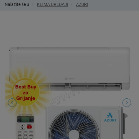
Nalazite se u
KLIMA UREĐAJI
AZURI