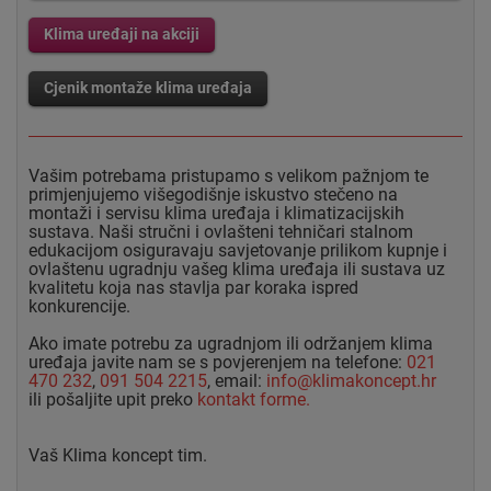
Klima uređaji na akciji
Cjenik montaže klima uređaja
Vašim potrebama pristupamo s velikom pažnjom te
primjenjujemo višegodišnje iskustvo stečeno na
montaži i servisu klima uređaja i klimatizacijskih
sustava. Naši stručni i ovlašteni tehničari stalnom
edukacijom osiguravaju savjetovanje prilikom kupnje i
ovlaštenu ugradnju vašeg klima uređaja ili sustava uz
kvalitetu koja nas stavlja par koraka ispred
konkurencije.
Ako imate potrebu za ugradnjom ili održanjem klima
uređaja javite nam se s povjerenjem na telefone:
021
470 232
,
091 504 2215
, email:
info@klimakoncept.hr
ili pošaljite upit preko
kontakt forme.
Vaš Klima koncept tim.