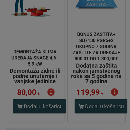
BONUS ZAŠTITA+
SB7130 PGR5+2
UKUPNO 7 GODINA
DEMONTAŽA KLIMA
ZAŠTITE ZA UREĐAJE
UREĐAJA SNAGE 4,6 -
800,01 DO 1.300,00€
5,9 kW
Dodatna zaštita
Demontaža zidne ili
nakon jamstvenog
podne unutarnje i
roka sa 5 godina na
vanjske jedinice
7 godina
80,00
119,99
€
€
Dodaj u košaricu
Dodaj u košaricu