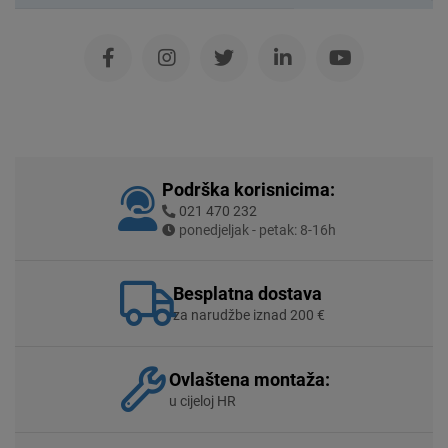
Podrška korisnicima:
021 470 232
ponedjeljak - petak: 8-16h
Besplatna dostava
za narudžbe iznad 200 €
Ovlaštena montaža:
u cijeloj HR