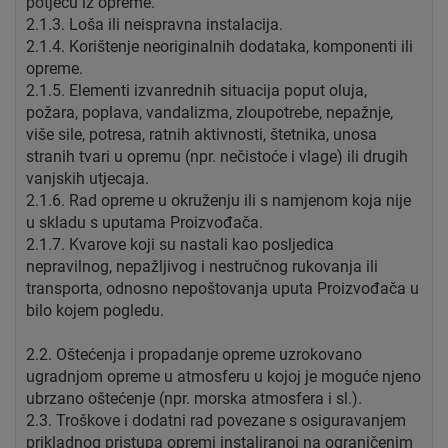
potječu iz opreme.
2.1.3. Loša ili neispravna instalacija.
2.1.4. Korištenje neoriginalnih dodataka, komponenti ili
opreme.
2.1.5. Elementi izvanrednih situacija poput oluja,
požara, poplava, vandalizma, zloupotrebe, nepažnje,
više sile, potresa, ratnih aktivnosti, štetnika, unosa
stranih tvari u opremu (npr. nečistoće i vlage) ili drugih
vanjskih utjecaja.
2.1.6. Rad opreme u okruženju ili s namjenom koja nije
u skladu s uputama Proizvođača.
2.1.7. Kvarove koji su nastali kao posljedica
nepravilnog, nepažljivog i nestručnog rukovanja ili
transporta, odnosno nepoštovanja uputa Proizvođača u
bilo kojem pogledu.
2.2. Oštećenja i propadanje opreme uzrokovano
ugradnjom opreme u atmosferu u kojoj je moguće njeno
ubrzano oštećenje (npr. morska atmosfera i sl.).
2.3. Troškove i dodatni rad povezane s osiguravanjem
prikladnog pristupa opremi instaliranoj na ograničenim