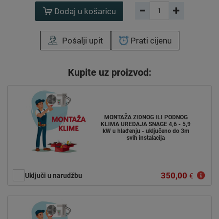
Dodaj u košaricu
Pošalji upit
Prati cijenu
Kupite uz proizvod:
MONTAŽA ZIDNOG ILI PODNOG
KLIMA UREĐAJA SNAGE 4,6 - 5,9
kW u hlađenju - uključeno do 3m
svih instalacija
350,00
Uključi u narudžbu
€