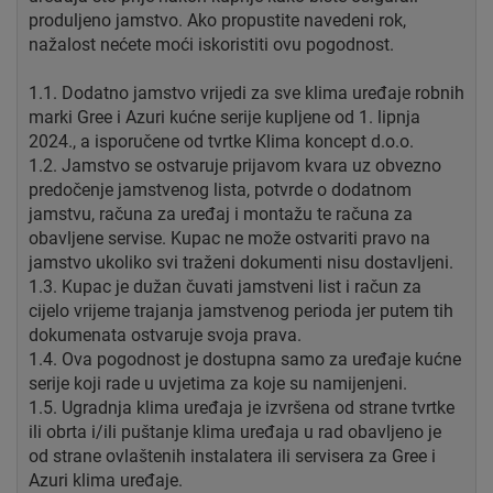
produljeno jamstvo. Ako propustite navedeni rok,
nažalost nećete moći iskoristiti ovu pogodnost.
1.1. Dodatno jamstvo vrijedi za sve klima uređaje robnih
marki Gree i Azuri kućne serije kupljene od 1. lipnja
2024., a isporučene od tvrtke Klima koncept d.o.o.
1.2. Jamstvo se ostvaruje prijavom kvara uz obvezno
predočenje jamstvenog lista, potvrde o dodatnom
jamstvu, računa za uređaj i montažu te računa za
obavljene servise. Kupac ne može ostvariti pravo na
jamstvo ukoliko svi traženi dokumenti nisu dostavljeni.
1.3. Kupac je dužan čuvati jamstveni list i račun za
cijelo vrijeme trajanja jamstvenog perioda jer putem tih
dokumenata ostvaruje svoja prava.
1.4. Ova pogodnost je dostupna samo za uređaje kućne
serije koji rade u uvjetima za koje su namijenjeni.
1.5. Ugradnja klima uređaja je izvršena od strane tvrtke
ili obrta i/ili puštanje klima uređaja u rad obavljeno je
od strane ovlaštenih instalatera ili servisera za Gree i
Azuri klima uređaje.