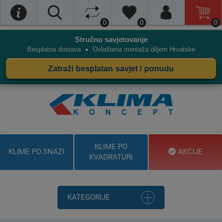
0
0
0
Stručno savjetovanje
•
Besplatna dostava
Ovlaštena montaža diljem Hrvatske
Zatraži besplatan savjet / ponudu
KLIME PO
KLIME PO SNAZI
AKCIJE
KVADRATURI
KATEGORIJE