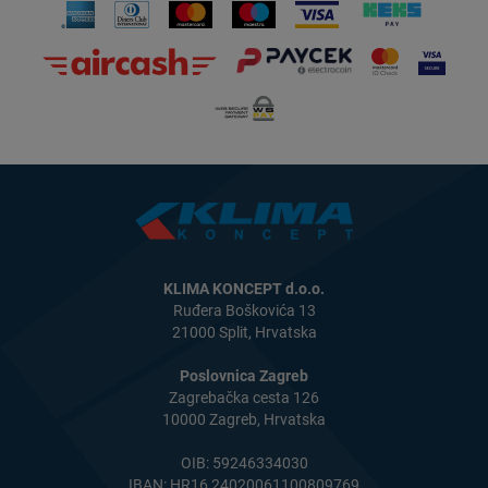
KLIMA KONCEPT d.o.o.
Ruđera Boškovića 13
21000 Split, Hrvatska
Poslovnica Zagreb
Zagrebačka cesta 126
10000 Zagreb, Hrvatska
OIB: 59246334030
IBAN: HR16 24020061100809769