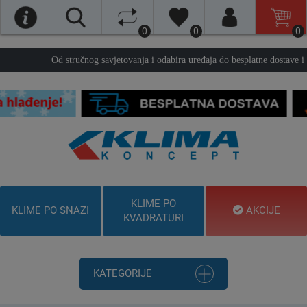
0
0
0
Od stručnog savjetovanja i odabira uređaja do besplatne dostave
KLIME PO
KLIME PO SNAZI
AKCIJE
KVADRATURI
KATEGORIJE