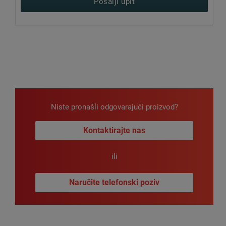
Pošalji upit
Niste pronašli odgovarajući proizvod?
Kontaktirajte nas
ili
Naručite telefonski poziv