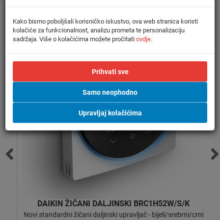
Kako bismo poboljšali korisničko iskustvo, ova web stranica koristi
kolačiće za funkcionalnost, analizu prometa te personalizaciju
sadržaja. Više o kolačićima možete pročitati
ovdje.
Prihvati sve
Samo neophodno
Upravljaj kolačićima
DAIKIN ŽIČANI DALJINSKI BRC1H52W/S/K
ce
Novi standardni žičani daljinski upravljač - bijeli/srebrni/crni