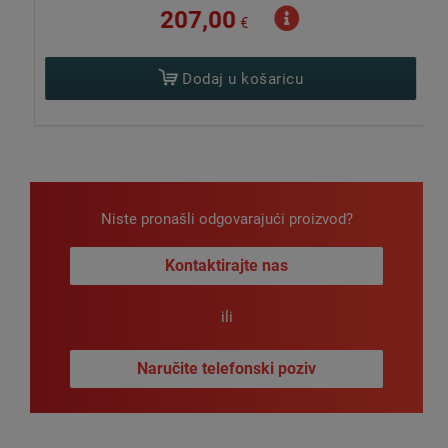
207,00
€
Dodaj u košaricu
Niste pronašli odgovarajući proizvod?
Kontaktirajte nas
ili
Naručite telefonski poziv