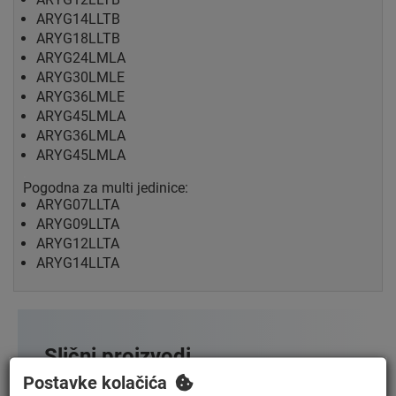
ARYG14LLTB
ARYG18LLTB
ARYG24LMLA
ARYG30LMLE
ARYG36LMLE
ARYG45LMLA
ARYG36LMLA
ARYG45LMLA
.
Pogodna za multi jedinice:
ARYG07LLTA
ARYG09LLTA
ARYG12LLTA
ARYG14LLTA
Slični proizvodi
Postavke kolačića