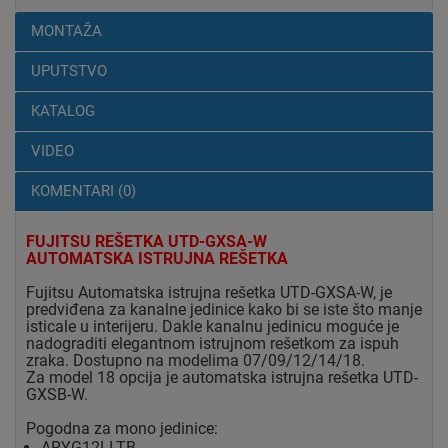
MONTAŽA
UPUTSTVO
KATALOG
VIDEO
KOMENTARI (0)
FUJITSU REŠETKA UTD-GXSA-W
AUTOMATSKA ISTRUJNA REŠETKA
.
Fujitsu Automatska istrujna rešetka UTD-GXSA-W, je
predviđena za kanalne jedinice kako bi se iste što manje
isticale u interijeru. Dakle kanalnu jedinicu moguće je
nadograditi elegantnom istrujnom rešetkom za ispuh
zraka. Dostupno na modelima 07/09/12/14/18.
Za model 18 opcija je automatska istrujna rešetka UTD-
GXSB-W.
.
Pogodna za mono jedinice:
ARYG12LLTB