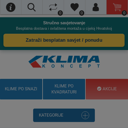
0
0
0
Stručno savjetovanje
Besplatna dostava i ovlaštena montaža u cijeloj Hrvatskoj
Zatraži besplatan savjet / ponudu
KLIME PO
KLIME PO SNAZI
AKCIJE
KVADRATURI
KATEGORIJE