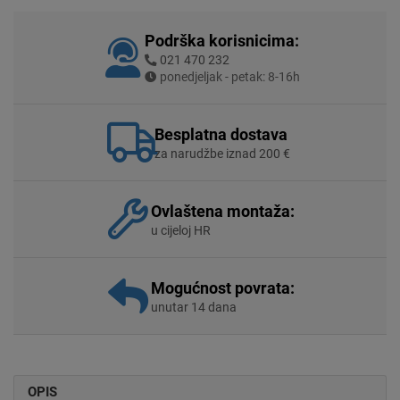
Podrška korisnicima:
021 470 232
ponedjeljak - petak: 8-16h
Besplatna dostava
za narudžbe iznad 200 €
Ovlaštena montaža:
u cijeloj HR
Mogućnost povrata:
unutar 14 dana
OPIS