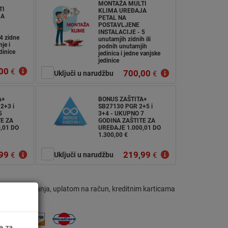
MONTAŽA MULTI
TI
KLIMA UREĐAJA
JA
PETAL NA
POSTAVLJENE
INSTALACIJE - 5
4 zidne
unutarnjih zidnih ili
je i
podnih unutarnjih
dinice
jedinica i jedne vanjske
jedinice
00
€
700,00
Uključi u narudžbu
€
A+
BONUS ZAŠTITA+
2+3 i
SB27130 PGR 2+5 i
5
3+4 - UKUPNO 7
E ZA
GODINA ZAŠTITE ZA
,01 DO
UREĐAJE 1.000,01 DO
1.300,00 €
99
219,99
€
Uključi u narudžbu
€
om preuzimanja, uplatom na račun, kreditnim karticama
e za