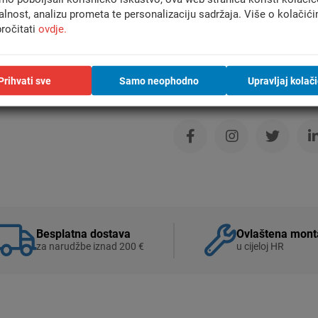
alnost, analizu prometa te personalizaciju sadržaja. Više o kolačić
ročitati
ovdje.
Prihvati sve
Samo neophodno
Upravljaj kolač
Usporedi
Besplatna dostava
Ovlaštena mont
za narudžbe iznad 200 €
u cijeloj HR