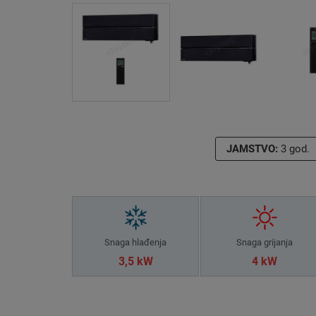
JAMSTVO:
3 god.
Snaga hlađenja
Snaga grijanja
3,5 kW
4 kW