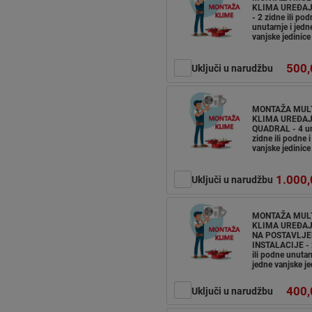
KLIMA UREĐAJ
- 2 zidne ili pod
unutarnje i jedn
vanjske jedinice
500,
Uključi u narudžbu
MONTAŽA MUL
KLIMA UREĐA
QUADRAL - 4 un
zidne ili podne i
vanjske jedinice
1.000,
Uključi u narudžbu
MONTAŽA MUL
KLIMA UREĐAJ
NA POSTAVLJE
INSTALACIJE - 
ili podne unutarn
jedne vanjske je
400,
Uključi u narudžbu