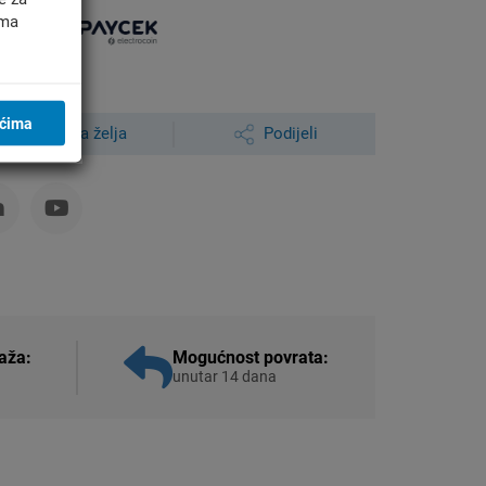
ima
ićima
Lista želja
Podijeli
aža:
Mogućnost povrata:
unutar 14 dana