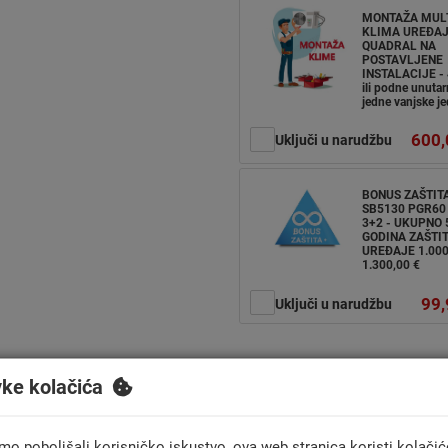
MONTAŽA MUL
KLIMA UREĐA
QUADRAL NA
POSTAVLJENE
INSTALACIJE - 
ili podne unutarn
jedne vanjske je
600,
Uključi u narudžbu
BONUS ZAŠTIT
SB5130 PGR60 
3+2 - UKUPNO 
GODINA ZAŠTIT
UREĐAJE 1.000
1.300,00 €
99,
Uključi u narudžbu
Načini plaćanja:
Gotovinom prilik
vke kolačića
jednokratno i na rate
mo poboljšali korisničko iskustvo, ova web stranica koristi kolačić