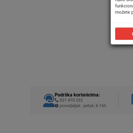
funkcion
možete p
Podrška korisnicima:
021 470 232
ponedjeljak - petak: 8-16h