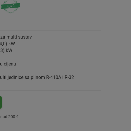
 za multi sustav
 4,0) kW
6,3) kW
 u cijenu
lti jedinice sa plinom R-410A i R-32
znad 200 €