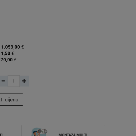
:
1.053,00
€
11,50
€
170,00
€
ti cijenu
TI
MONTAŽA MULTI