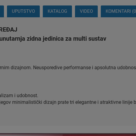
UPUTSTVO
KATALOG
VIDEO
KOMENTARI (0
UREĐAJ
tarnja zidna jedinica za multi sustav
arnim dizajnom. Neusporedive performanse i apsolutna udobnost,
alizam i udobnost.
gov minimalistički dizajn prate tri elegantne i atraktivne linije 