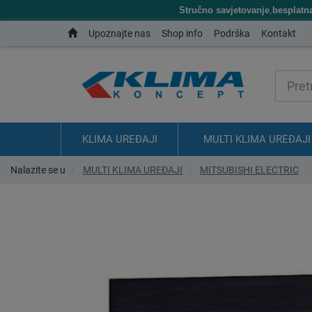
Stručno savjetovanje
,
besplatn
Upoznajte nas
Shop info
Podrška
Kontakt
KLIMA UREĐAJI
MULTI KLIMA UREĐAJI
Nalazite se u
MULTI KLIMA UREĐAJI
MITSUBISHI ELECTRIC