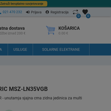
Zatraži besplatno savjetovanje
021 470 232
Prijava
Registracija
0
0
atna dostava
KOŠARICA
džbe iznad 200 €
0.00 €
A
USLUGE
SOLARNE ELEKTRANE
RIC MSZ-LN35VGB
unutarnja sjajna crna zidna jedinica za multi