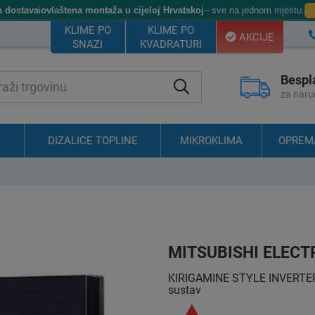
a dostava
i
ovlaštena montaža u cijeloj Hrvatskoj
– sve na jednom mjestu.
KLIME PO
KLIME PO
AKCIJE
SNAZI
KVADRATURI
Bespl
za naru
DIZALICE TOPLINE
MIKROKLIMA
OPREM
MITSUBISHI ELECT
KIRIGAMINE STYLE INVERTER - 
sustav