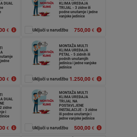
A DUAL
KLIMA UREĐAJA
ne
TRIJAL - 3 zidne ili
e
podne unutarnje i jedne
vanjske jedinice
00
750,00
€
Uključi u narudžbu
€
MONTAŽA MULTI
TI
KLIMA UREĐAJA
JA
PETAL - 5 zidnih ili
utarnje
podnih unutarnjih
 jedne
jedinica i jedne vanjske
jedinice
00
1.250,00
€
Uključi u narudžbu
€
MONTAŽA MULTI
TI
KLIMA UREĐAJA
A DUAL
TRIJAL NA
NE
POSTAVLJENE
2 zidne
INSTALACIJE - 3 zidne
je i
ili podne unutarnje i
dinice
jedne vanjske jedinice
00
500,00
€
Uključi u narudžbu
€