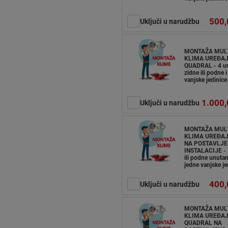
500,
Uključi u narudžbu
MONTAŽA MUL
KLIMA UREĐA
QUADRAL - 4 un
zidne ili podne i
vanjske jedinice
1.000,
Uključi u narudžbu
MONTAŽA MUL
KLIMA UREĐAJ
NA POSTAVLJE
INSTALACIJE - 
ili podne unutarn
jedne vanjske je
400,
Uključi u narudžbu
MONTAŽA MUL
KLIMA UREĐA
QUADRAL NA