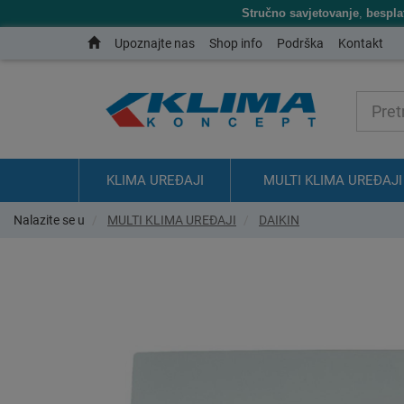
Stručno savjetovanje
,
bespla
Upoznajte nas
Shop info
Podrška
Kontakt
KLIMA UREĐAJI
MULTI KLIMA UREĐAJI
Nalazite se u
MULTI KLIMA UREĐAJI
DAIKIN