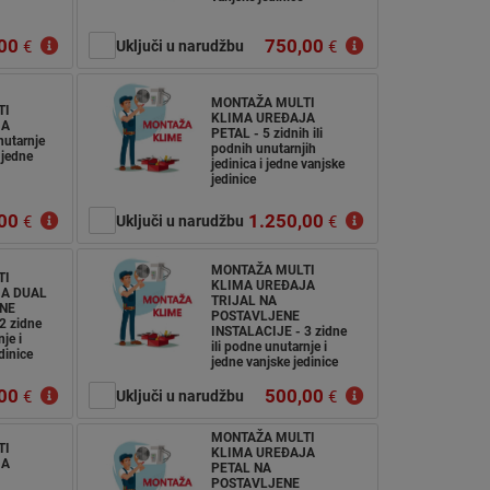
00
750,00
€
Uključi u narudžbu
€
MONTAŽA MULTI
TI
KLIMA UREĐAJA
JA
PETAL - 5 zidnih ili
utarnje
podnih unutarnjih
 jedne
jedinica i jedne vanjske
jedinice
00
1.250,00
€
Uključi u narudžbu
€
MONTAŽA MULTI
TI
KLIMA UREĐAJA
A DUAL
TRIJAL NA
NE
POSTAVLJENE
2 zidne
INSTALACIJE - 3 zidne
je i
ili podne unutarnje i
dinice
jedne vanjske jedinice
00
500,00
€
Uključi u narudžbu
€
MONTAŽA MULTI
TI
KLIMA UREĐAJA
JA
PETAL NA
POSTAVLJENE