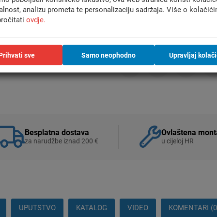
alnost, analizu prometa te personalizaciju sadržaja. Više o kolačić
ročitati
ovdje.
Usporedi
Prihvati sve
Samo neophodno
Upravljaj kolač
Besplatna dostava
Ovlaštena mont
za narudžbe iznad 200 €
u cijeloj HR
UPUTSTVO
KATALOG
VIDEO
KOMENTARI (0