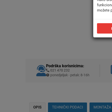
funkcion
možete p
Podrška korisnicima:
021 470 232
ponedjeljak - petak: 8-16h
OPIS
TEHNIČKI PODACI
MONTAŽA