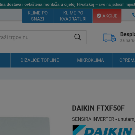
tna dostava
i
ovlaštena montaža u cijeloj Hrvatskoj
– sve na jednom mjest
KLIME PO
KLIME PO
AKCIJE
SNAZI
KVADRATURI
Bespl
za naru
DIZALICE TOPLINE
MIKROKLIMA
OPREM
DAIKIN FTXF50F
SENSIRA INVERTER - unutarnja