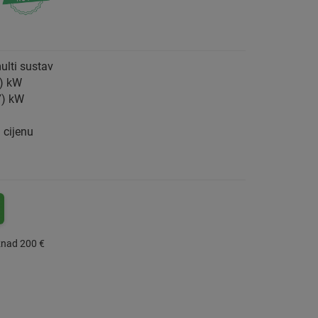
ulti sustav
0) kW
7) kW
 cijenu
znad 200 €