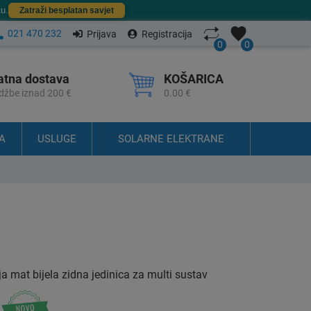
u.
Zatraži besplatan savjet
021 470 232
Prijava
Registracija
0
0
atna dostava
KOŠARICA
džbe iznad 200 €
0.00 €
A
USLUGE
SOLARNE ELEKTRANE
 mat bijela zidna jedinica za multi sustav