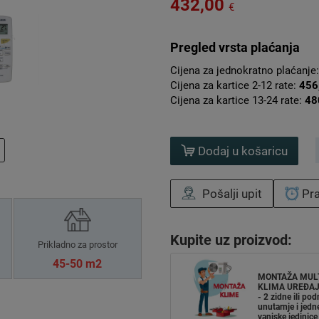
432,00
€
Pregled vrsta plaćanja
Cijena za jednokratno plaćanje
Cijena za kartice 2-12 rate:
456
Cijena za kartice 13-24 rate:
48
Dodaj u košaricu
Pošalji upit
Pra
Kupite uz proizvod:
Prikladno za prostor
45-50 m2
MONTAŽA MUL
KLIMA UREĐAJ
- 2 zidne ili pod
unutarnje i jedn
vanjske jedinice