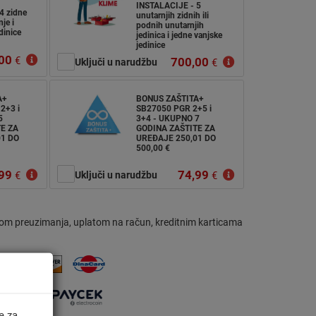
INSTALACIJE - 5
4 zidne
unutarnjih zidnih ili
je i
podnih unutarnjih
dinice
jedinica i jedne vanjske
jedinice
00
€
700,00
Uključi u narudžbu
€
A+
BONUS ZAŠTITA+
2+3 i
SB27050 PGR 2+5 i
5
3+4 - UKUPNO 7
E ZA
GODINA ZAŠTITE ZA
01 DO
UREĐAJE 250,01 DO
500,00 €
99
74,99
€
Uključi u narudžbu
€
om preuzimanja, uplatom na račun, kreditnim karticama
e za