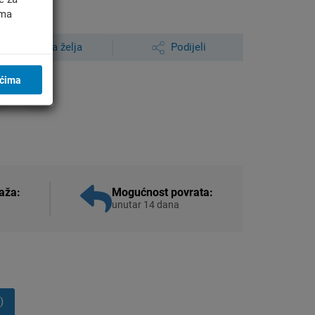
ima
Lista želja
Podijeli
ićima
aža:
Mogućnost povrata:
unutar 14 dana
)