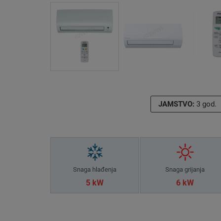
JAMSTVO:
3 god.
Snaga hlađenja
Snaga grijanja
5 kW
6 kW