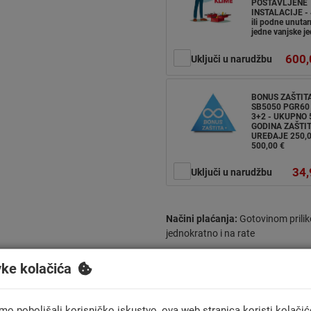
POSTAVLJENE
INSTALACIJE - 
ili podne unutarn
jedne vanjske je
600,
Uključi u narudžbu
BONUS ZAŠTIT
SB5050 PGR60 
3+2 - UKUPNO 
GODINA ZAŠTIT
UREĐAJE 250,
500,00 €
34,
Uključi u narudžbu
Načini plaćanja:
Gotovinom prilik
jednokratno i na rate
vke kolačića
mo poboljšali korisničko iskustvo, ova web stranica koristi kolačić