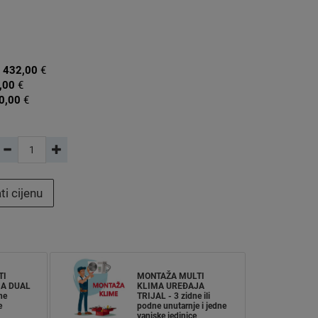
:
432,00
€
,00
€
0,00
€
ti cijenu
TI
MONTAŽA MULTI
A DUAL
KLIMA UREĐAJA
ne
TRIJAL - 3 zidne ili
e
podne unutarnje i jedne
vanjske jedinice