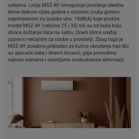
sobama. Linija MSZ-AY omogućuje jamčenje idealne
klime tijekom cijele godine s razinom zvuka gotovo
neprimjetnom za ljudsko uho. 18dB(A) koje postiže
model MSZ-AY (veličine 25 i 35) tiši su od buke koju
stvara šuštanje lišća na vjetru, čineći klima uređaj
zapravo nečujnim za osobe u prostoriji. Zbog toga je
MSZ-AY posebno prikladan za kućna okruženja kao što
su spavaće sobe i dnevni boravci, gdje provodimo
najviše vremena i obavljamo svakodnevne aktivnosti.