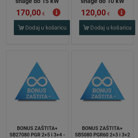
snage do 15 kW
snage do 10 kW
170,00
120,00
€
€
Dodaj u košaricu
Dodaj u košaricu
BONUS ZAŠTITA+
BONUS ZAŠTITA+
SB27080 PGR 2+5 i 3+4 -
SB5080 PGR60 2+3 i 3+2