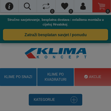
0
0
0
Stručno savjetovanje
,
besplatna dostava
i
ovlaštena montaža u
cijeloj Hrvatskoj
.
Zatraži besplatan savjet / ponudu
KLIME PO
KLIME PO SNAZI
AKCIJE
KVADRATURI
KATEGORIJE