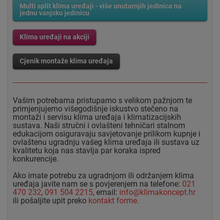
Multi split klima uređaji - više unutarnjih jedinica na
jednu vanjsku jedinicu
Klima uređaji na akciji
Cjenik montaže klima uređaja
Vašim potrebama pristupamo s velikom pažnjom te
primjenjujemo višegodišnje iskustvo stečeno na
montaži i servisu klima uređaja i klimatizacijskih
sustava. Naši stručni i ovlašteni tehničari stalnom
edukacijom osiguravaju savjetovanje prilikom kupnje i
ovlaštenu ugradnju vašeg klima uređaja ili sustava uz
kvalitetu koja nas stavlja par koraka ispred
konkurencije.
Ako imate potrebu za ugradnjom ili održanjem klima
uređaja javite nam se s povjerenjem na telefone:
021
470 232
,
091 504 2215
, email:
info@klimakoncept.hr
ili pošaljite upit preko
kontakt forme.