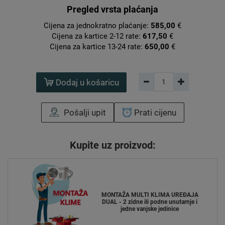
Pregled vrsta plaćanja
Cijena za jednokratno plaćanje:
585,00
€
Cijena za kartice 2-12 rate:
617,50
€
Cijena za kartice 13-24 rate:
650,00
€
Dodaj u košaricu
Pošalji upit
Prati cijenu
Kupite uz proizvod:
MONTAŽA MULTI KLIMA UREĐAJA
DUAL - 2 zidne ili podne unutarnje i
jedne vanjske jedinice