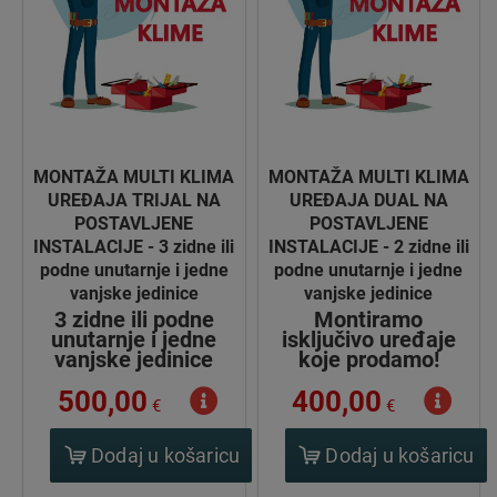
MONTAŽA MULTI KLIMA
MONTAŽA MULTI KLIMA
UREĐAJA TRIJAL NA
UREĐAJA DUAL NA
POSTAVLJENE
POSTAVLJENE
INSTALACIJE - 3 zidne ili
INSTALACIJE - 2 zidne ili
podne unutarnje i jedne
podne unutarnje i jedne
vanjske jedinice
vanjske jedinice
3 zidne ili podne
Montiramo
unutarnje i jedne
isključivo uređaje
vanjske jedinice
koje prodamo!
500,00
400,00
€
€
Dodaj u košaricu
Dodaj u košaricu