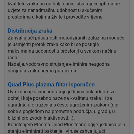
kvalitete zraka na najbolji način, stvarajući optimalne
uvjete za nenadmašnu udobnost u skučenim
prostorima u kojima živite i provodite vrijeme.
Distribucija zraka
Zahvaljujući prisutnosti motoriziranih žaluzina moguće
je usmjeriti protok zraka kako bi se postigla
maksimalna udobnost u prostoriji u svakom načinu
rada.
Nadalje, vodoravno strujanje eliminira neugodna
strujanja zraka prema putnicima.
Quad Plus plazma filtar isporučen
Ova značajka čini unutarnju jedinicu prikladnom za
obitelji koje posebno paze na kvalitetu zraka ili za
ugradnju u okruženja s često ugroženim zrakom (npr.
sobe s pogledom na prometna područja, u gradu, u
blizini proizvodnih aktivnosti...).
Korištenjem Plasma Quad Plus tehnologije, jedinica je u
stanju eliminirati bakterije i viruse zahvaljujući