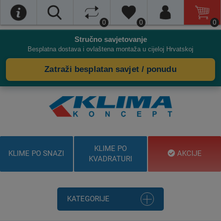
0
0
0
Stručno savjetovanje
Besplatna dostava i ovlaštena montaža u cijeloj Hrvatskoj
Zatraži besplatan savjet / ponudu
KLIME PO
KLIME PO SNAZI
AKCIJE
KVADRATURI
KATEGORIJE