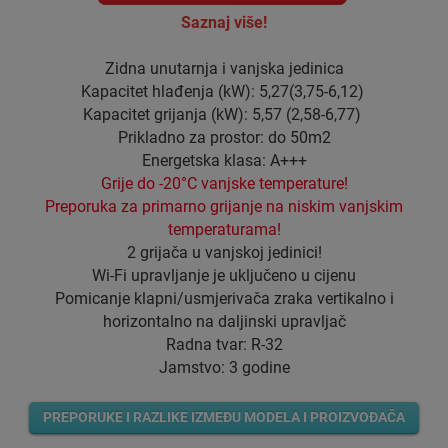
Saznaj više!
Zidna unutarnja i vanjska jedinica
Kapacitet hlađenja (kW): 5,27(3,75-6,12)
Kapacitet grijanja (kW): 5,57 (2,58-6,77)
Prikladno za prostor: do 50m2
Energetska klasa: A+++
Grije do -20°C vanjske temperature!
Preporuka za primarno grijanje na niskim vanjskim
temperaturama!
2 grijača u vanjskoj jedinici!
Wi-Fi upravljanje je uključeno u cijenu
Pomicanje klapni/usmjerivača zraka vertikalno i
horizontalno na daljinski upravljač
Radna tvar: R-32
Jamstvo: 3 godine
PREPORUKE I RAZLIKE IZMEĐU MODELA I PROIZVOĐAČA