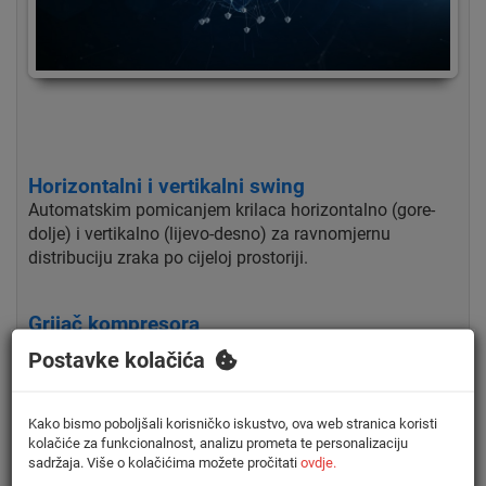
Horizontalni i vertikalni swing
Automatskim pomicanjem krilaca horizontalno (gore-
dolje) i vertikalno (lijevo-desno) za ravnomjernu
distribuciju zraka po cijeloj prostoriji.
Grijač kompresora
ovaj grijač služi za zagrijavanje kompresora prilikom
Postavke kolačića
pokretanja kako bi se riješili utjecaja vanjske hladnoće i
pripremili kompresor za topli start u djeliću sekunde.
Kako bismo poboljšali korisničko iskustvo, ova web stranica koristi
kolačiće za funkcionalnost, analizu prometa te personalizaciju
Timer
sadržaja. Više o kolačićima možete pročitati
ovdje.
Timer se može podesiti da pokrene i zaustavi klima