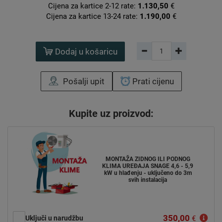
Cijena za kartice 2-12 rate:
1.130,50
€
Cijena za kartice 13-24 rate:
1.190,00
€
Dodaj u košaricu
Pošalji upit
Prati cijenu
Kupite uz proizvod:
MONTAŽA ZIDNOG ILI PODNOG
KLIMA UREĐAJA SNAGE 4,6 - 5,9
kW u hlađenju - uključeno do 3m
svih instalacija
350,00
Uključi u narudžbu
€