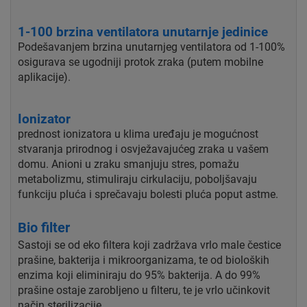
1-100 brzina ventilatora unutarnje jedinice
Podešavanjem brzina unutarnjeg ventilatora od 1-100%
osigurava se ugodniji protok zraka (putem mobilne
aplikacije).
Ionizator
prednost ionizatora u klima uređaju je mogućnost
stvaranja prirodnog i osvježavajućeg zraka u vašem
domu. Anioni u zraku smanjuju stres, pomažu
metabolizmu, stimuliraju cirkulaciju, poboljšavaju
funkciju pluća i sprečavaju bolesti pluća poput astme.
Bio filter
Sastoji se od eko filtera koji zadržava vrlo male čestice
prašine, bakterija i mikroorganizama, te od bioloških
enzima koji eliminiraju do 95% bakterija. A do 99%
prašine ostaje zarobljeno u filteru, te je vrlo učinkovit
način sterilizacije.