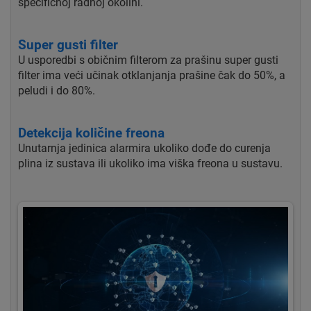
specifičnoj radnoj okolini.
Super gusti filter
U usporedbi s običnim filterom za prašinu super gusti
filter ima veći učinak otklanjanja prašine čak do 50%, a
peludi i do 80%.
Detekcija količine freona
Unutarnja jedinica alarmira ukoliko dođe do curenja
plina iz sustava ili ukoliko ima viška freona u sustavu.