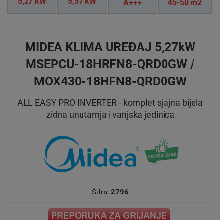
5,27 kW
5,57 kW
A+++
45-50 m2
MIDEA KLIMA UREĐAJ 5,27kW
MSEPCU-18HRFN8-QRD0GW /
MOX430-18HFN8-QRD0GW
ALL EASY PRO INVERTER - komplet sjajna bijela
zidna unutarnja i vanjska jedinica
Šifra:
2796