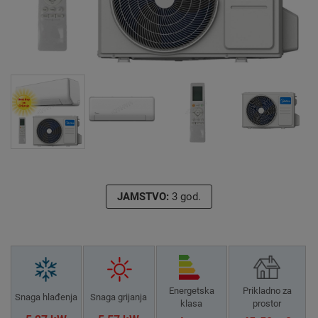
JAMSTVO:
3 god.
Energetska
Prikladno za
Snaga hlađenja
Snaga grijanja
klasa
prostor