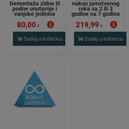
Demontaža zidne ili
nakon jamstvenog
podne unutarnje i
roka sa 2 ili 3
vanjske jedinice
godine na 7 godina
80,00
219,99
€
€
Dodaj u košaricu
Dodaj u košaricu