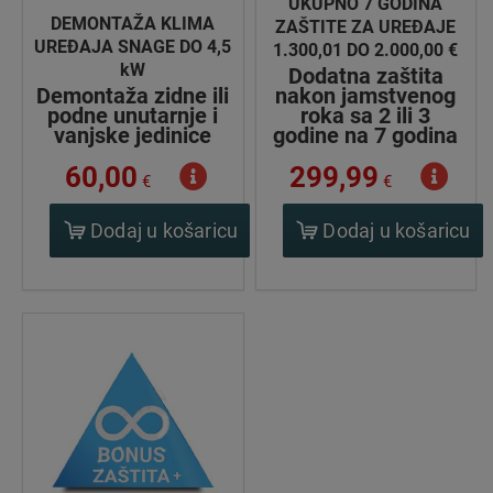
UKUPNO 7 GODINA
DEMONTAŽA KLIMA
ZAŠTITE ZA UREĐAJE
UREĐAJA SNAGE DO 4,5
1.300,01 DO 2.000,00 €
kW
Dodatna zaštita
Demontaža zidne ili
nakon jamstvenog
podne unutarnje i
roka sa 2 ili 3
vanjske jedinice
godine na 7 godina
60,00
299,99
€
€
Dodaj u košaricu
Dodaj u košaricu