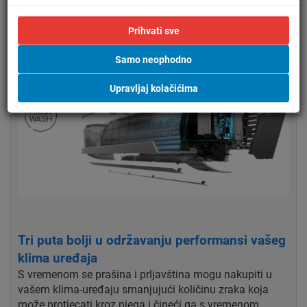
luka od 105º sa 60º.
Prihvati sve
Samo neophodno
Upravljaj kolačićima
Tri puta bolji u održavanju performansi vašeg
klima uređaja
S vremenom se prašina i prljavština mogu nakupiti u
vašem klima-uređaju smanjujući količinu zraka koja
može protjecati kroz njega i čineći ga s vremenom