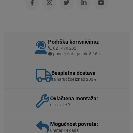
Podrška korisnicima:
021 470 232
ponedjeljak - petak: 8-16h
Besplatna dostava
za narudžbe iznad 200 €
Ovlaštena montaža:
u cijeloj HR
Mogućnost povrata:
unutar 14 dana