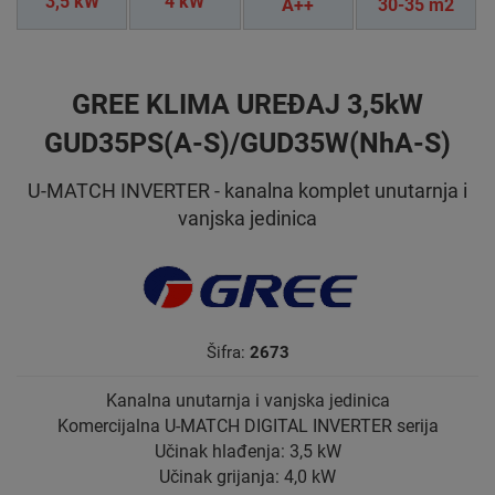
3,5 kW
4 kW
A++
30-35 m2
GREE KLIMA UREĐAJ 3,5kW
GUD35PS(A-S)/GUD35W(NhA-S)
U-MATCH INVERTER - kanalna komplet unutarnja i
vanjska jedinica
Šifra:
2673
Kanalna unutarnja i vanjska jedinica
Komercijalna U-MATCH DIGITAL INVERTER serija
Učinak hlađenja: 3,5 kW
Učinak grijanja: 4,0 kW