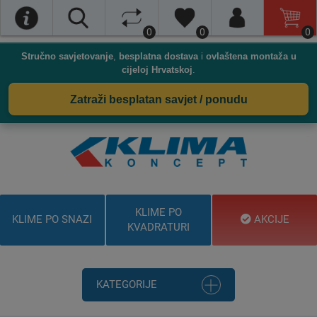
0
0
0
Stručno savjetovanje
,
besplatna dostava
i
ovlaštena montaža u
cijeloj Hrvatskoj
.
Zatraži besplatan savjet / ponudu
KLIME PO
KLIME PO SNAZI
AKCIJE
KVADRATURI
KATEGORIJE