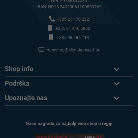
OIB: 59246334030
IBAN: HR16 24020061100809769
+385 21 470 232
+385 91 446 6880
+385 98 285 113
webshop@klimakoncept.hr
Shop info
Podrška
Upoznajte nas
Naše nagrade za najbolji web shop u regiji