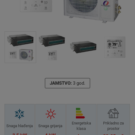
JAMSTVO:
3 god.
Energetska
Prikladno za
Snaga hlađenja
Snaga grijanja
klasa
prostor