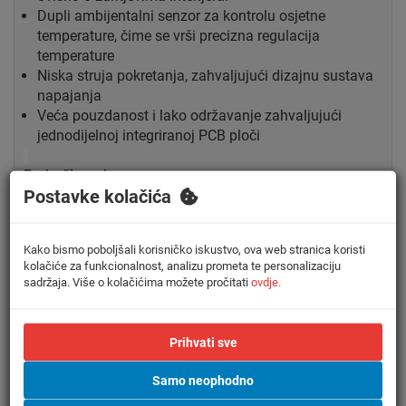
Dupli ambijentalni senzor za kontrolu osjetne
temperature, čime se vrši precizna regulacija
temperature
Niska struja pokretanja, zahvaljujući dizajnu sustava
napajanja
Veća pouzdanost i lako održavanje zahvaljujući
jednodijelnoj integriranoj PCB ploči
.
Područje rada:
Postavke kolačića
U hlađenju: Od -15C Do +48C
U grijanju: Od -10C Do +24C
Kako bismo poboljšali korisničko iskustvo, ova web stranica koristi
kolačiće za funkcionalnost, analizu prometa te personalizaciju
sadržaja. Više o kolačićima možete pročitati
ovdje.
Slični proizvodi
Prihvati sve
Samo neophodno