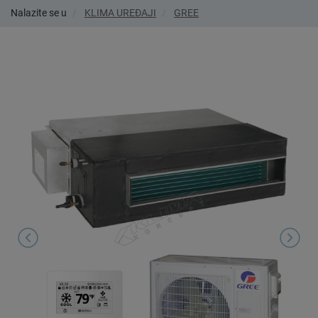
Nalazite se u
KLIMA UREĐAJI
GREE