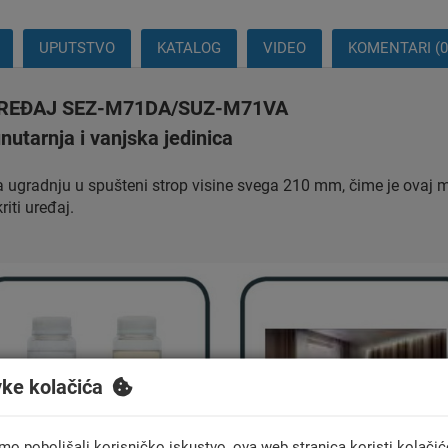
UPUTSTVO
KATALOG
VIDEO
KOMENTARI (0
UREĐAJ SEZ-M71DA/SUZ-M71VA
nutarnja i vanjska jedinica
ugradnju u spušteni strop visine svega 210 mm, čime je ovaj m
riti uređaj.
vke kolačića
mo poboljšali korisničko iskustvo, ova web stranica koristi kolačić