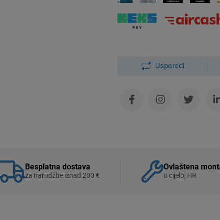
Usporedi
Besplatna dostava
Ovlaštena mont
za narudžbe iznad 200 €
u cijeloj HR