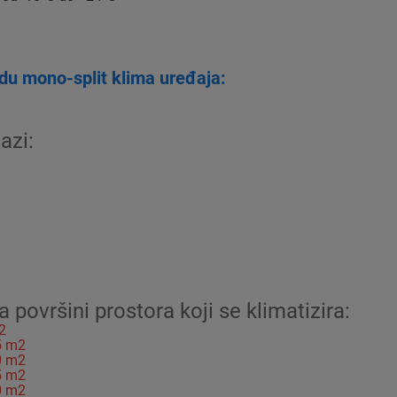
u mono-split klima uređaja:
azi:
površini prostora koji se klimatizira:
2
25 m2
30 m2
35 m2
40 m2