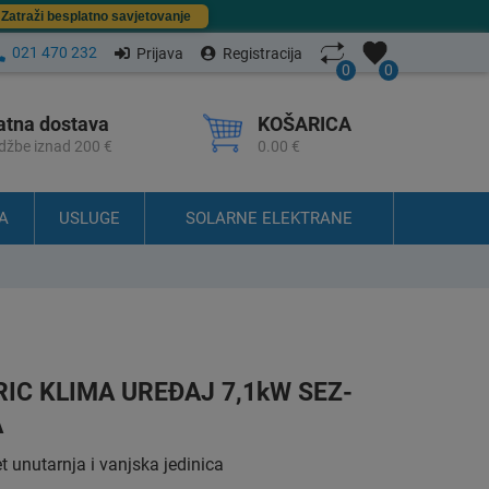
Zatraži besplatno savjetovanje
021 470 232
Prijava
Registracija
0
0
atna dostava
KOŠARICA
džbe iznad 200 €
0.00 €
A
USLUGE
SOLARNE ELEKTRANE
RIC KLIMA UREĐAJ 7,1kW SEZ-
A
unutarnja i vanjska jedinica