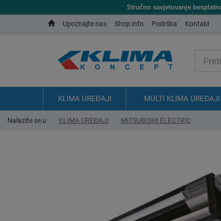
Stručno savjetovanje
,
besplatn
Upoznajte nas
Shop info
Podrška
Kontakt
KLIMA UREĐAJI
MULTI KLIMA UREĐAJI
Nalazite se u
KLIMA UREĐAJI
MITSUBISHI ELECTRIC