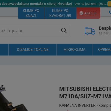
a dostava
i
ovlaštena montaža u cijeloj Hrvatskoj
– sve na jednom mjestu.
KLIME PO
KLIME PO
AKCIJE
SNAZI
KVADRATURI
Bespl
za naru
DIZALICE TOPLINE
MIKROKLIMA
OPREM
MITSUBISHI ELECT
M71DA/SUZ-M71V
KANALNA INVERTER - komplet 