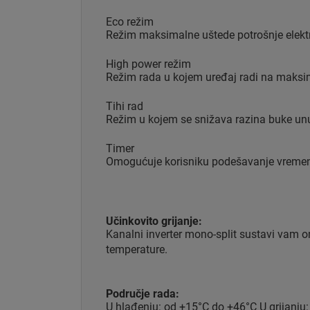
Eco režim
Režim maksimalne uštede potrošnje elektr
High power režim
Režim rada u kojem uređaj radi na maksima
Tihi rad
Režim u kojem se snižava razina buke unut
Timer
Omogućuje korisniku podešavanje vremena
Učinkovito grijanje:
Kanalni inverter mono-split sustavi vam 
temperature.
Područje rada:
U hlađenju: od +15°C do +46°C U grijanju