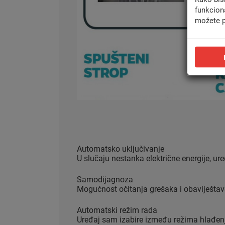
funkcion
možete p
Automatsko uključivanje
U slučaju nestanka električne energije, ur
Samodijagnoza
Mogućnost očitanja grešaka i obaviještav
Automatski režim rada
Uređaj sam izabire između režima hlađenja 