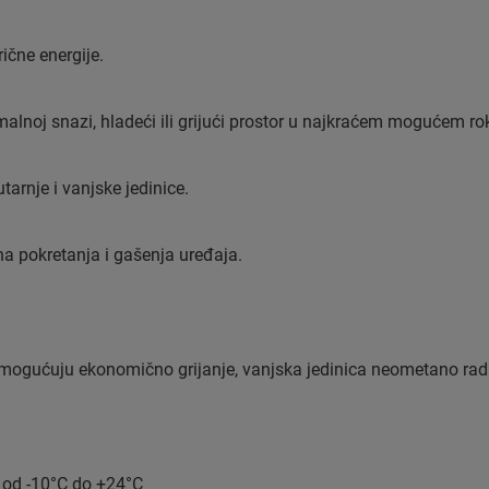
ične energije.
lnoj snazi, hladeći ili grijući prostor u najkraćem mogućem ro
arnje i vanjske jedinice.
 pokretanja i gašenja uređaja.
omogućuju ekonomično grijanje, vanjska jedinica neometano radi
: od -10°C do +24°C