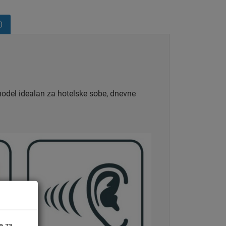
)
odel idealan za hotelske sobe, dnevne
e za