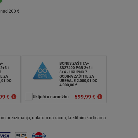
znad 200 €
A+
BONUS ZAŠTITA+
2+3 i
SB27400 PGR 2+5 i
5
3+4 - UKUPNO 7
E ZA
GODINA ZAŠTITE ZA
,01 DO
UREĐAJE 2.000,01 DO
4.000,00 €
99
599,99
€
Uključi u narudžbu
€
om preuzimanja, uplatom na račun, kreditnim karticama