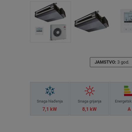
JAMSTVO:
3 god.
Snaga hlađenja
Snaga grijanja
Energetsk
7,1 kW
8,1 kW
A