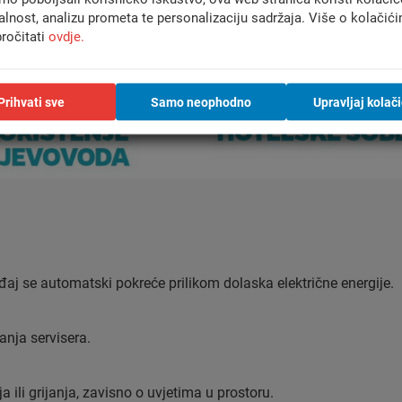
alnost, analizu prometa te personalizaciju sadržaja. Više o kolačić
ročitati
ovdje.
Prihvati sve
Samo neophodno
Upravljaj kolač
eđaj se automatski pokreće prilikom dolaska električne energije.
anja servisera.
ili grijanja, zavisno o uvjetima u prostoru.