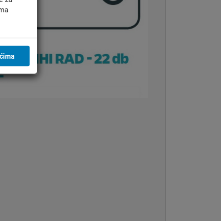
ima
ićima