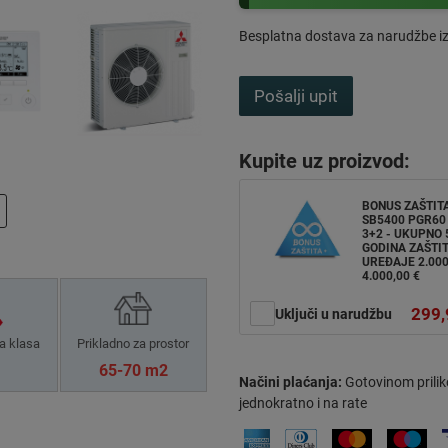
Besplatna dostava za narudžbe i
Pošalji upit
Kupite uz proizvod:
BONUS ZAŠTIT
SB5400 PGR60 
3+2 - UKUPNO 
GODINA ZAŠTIT
UREĐAJE 2.000
4.000,00 €
299,
Uključi u narudžbu
a klasa
Prikladno za prostor
65-70 m2
Načini plaćanja:
Gotovinom prilik
jednokratno i na rate