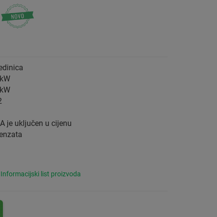
edinica
) kW
) kW
2
AA
je uključen u cijenu
enzata
Informacijski list proizvoda