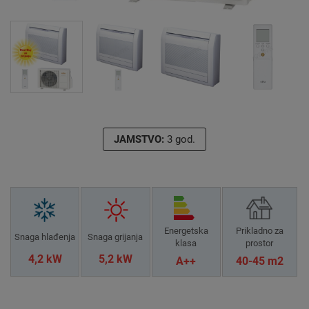
JAMSTVO:
3 god.
Energetska
Prikladno za
Snaga hlađenja
Snaga grijanja
klasa
prostor
4,2 kW
5,2 kW
A++
40-45 m2