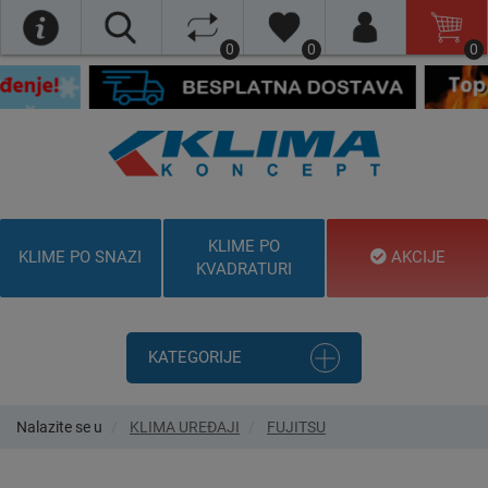
0
0
0
KLIME PO
KLIME PO SNAZI
AKCIJE
KVADRATURI
KATEGORIJE
Nalazite se u
KLIMA UREĐAJI
FUJITSU