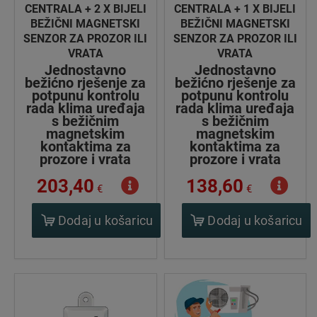
CENTRALA + 2 X BIJELI
CENTRALA + 1 X BIJELI
BEŽIČNI MAGNETSKI
BEŽIČNI MAGNETSKI
SENZOR ZA PROZOR ILI
SENZOR ZA PROZOR ILI
VRATA
VRATA
Jednostavno
Jednostavno
bežićno rješenje za
bežićno rješenje za
potpunu kontrolu
potpunu kontrolu
rada klima uređaja
rada klima uređaja
s bežičnim
s bežičnim
magnetskim
magnetskim
kontaktima za
kontaktima za
prozore i vrata
prozore i vrata
203,40
138,60
€
€
Dodaj u košaricu
Dodaj u košaricu