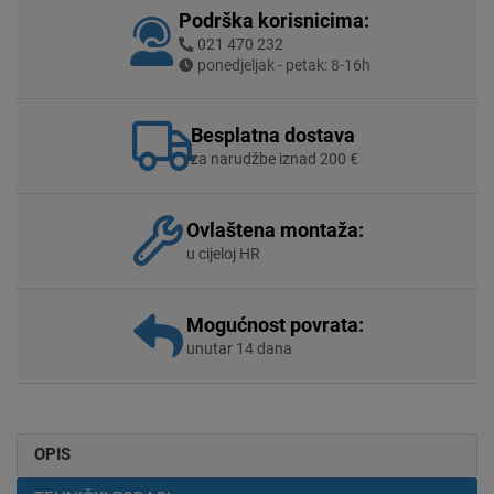
Podrška korisnicima:
021 470 232
ponedjeljak - petak: 8-16h
Besplatna dostava
za narudžbe iznad 200 €
Ovlaštena montaža:
u cijeloj HR
Mogućnost povrata:
unutar 14 dana
OPIS