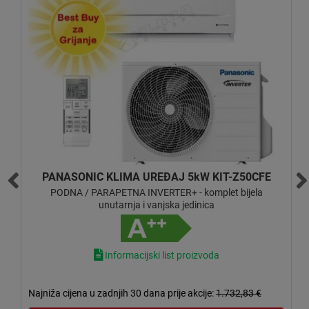
MITSUBISHI ELECTRIC KLIMA UREĐAJ 2,5kW
MFZ-KT25VG/SUZ-M25VA
PODNA / PARAPETNA INVERTER - komplet unutarnja i
vanjska jedinica
Informacijski list proizvoda
2.025,00
€