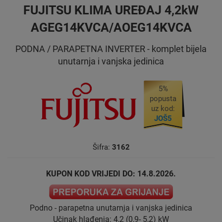
FUJITSU KLIMA UREĐAJ 4,2kW
AGEG14KVCA/AOEG14KVCA
PODNA / PARAPETNA INVERTER - komplet bijela
unutarnja i vanjska jedinica
5%
popusta
uz kod:
JOŠ5
Šifra:
3162
KUPON KOD VRIJEDI DO: 14.8.2026.
Podno - parapetna unutarnja i vanjska jedinica
Učinak hlađenja: 4,2 (0,9- 5,2) kW