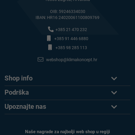
OIB: 59246334030
IBAN: HR16 24020061100809769
+385 21 470 232
+385 91 446 6880
+385 98 285 113
webshop@klimakoncept.hr
Shop info
Podrška
Upoznajte nas
Naše nagrade za najbolji web shop u regiji