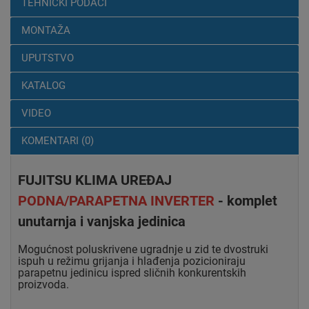
TEHNIČKI PODACI
MONTAŽA
UPUTSTVO
KATALOG
VIDEO
KOMENTARI (0)
FUJITSU KLIMA UREĐAJ
PODNA/PARAPETNA INVERTER
- komplet
unutarnja i vanjska jedinica
Mogućnost poluskrivene ugradnje u zid te dvostruki
ispuh u režimu grijanja i hlađenja pozicioniraju
parapetnu jedinicu ispred sličnih konkurentskih
proizvoda.