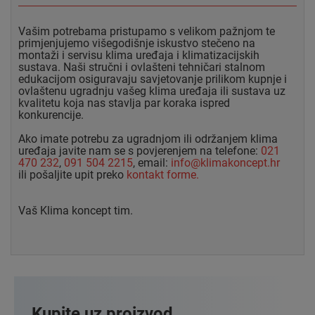
Vašim potrebama pristupamo s velikom pažnjom te
primjenjujemo višegodišnje iskustvo stečeno na
montaži i servisu klima uređaja i klimatizacijskih
sustava. Naši stručni i ovlašteni tehničari stalnom
edukacijom osiguravaju savjetovanje prilikom kupnje i
ovlaštenu ugradnju vašeg klima uređaja ili sustava uz
kvalitetu koja nas stavlja par koraka ispred
konkurencije.
Ako imate potrebu za ugradnjom ili održanjem klima
uređaja javite nam se s povjerenjem na telefone:
021
470 232
,
091 504 2215
, email:
info@klimakoncept.hr
ili pošaljite upit preko
kontakt forme.
Vaš Klima koncept tim.
Kupite uz proizvod