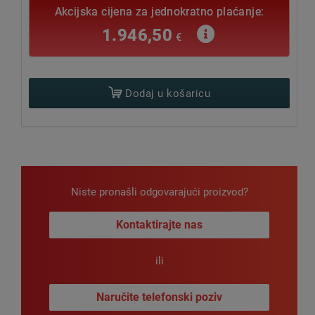
Dodaj u košaricu
Niste pronašli odgovarajući proizvod?
Kontaktirajte nas
ili
Naručite telefonski poziv