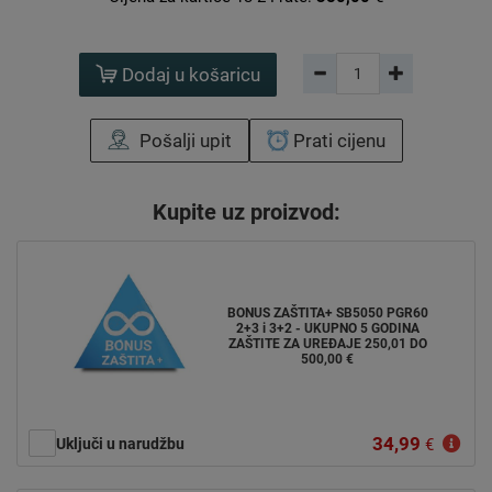
Dodaj u košaricu
Pošalji upit
Prati cijenu
Kupite uz proizvod:
BONUS ZAŠTITA+ SB5050 PGR60
2+3 i 3+2 - UKUPNO 5 GODINA
ZAŠTITE ZA UREĐAJE 250,01 DO
500,00 €
34,99
Uključi u narudžbu
€