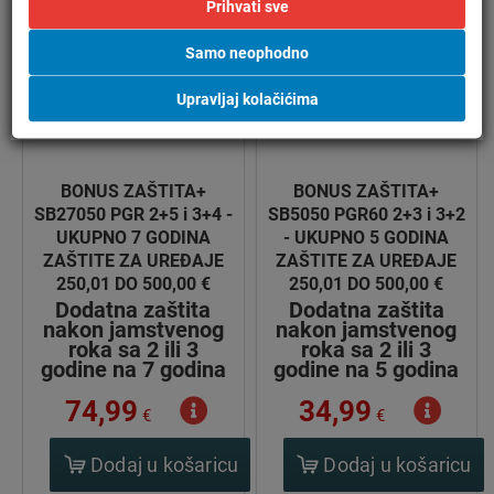
Prihvati sve
Samo neophodno
Upravljaj kolačićima
BONUS ZAŠTITA+
BONUS ZAŠTITA+
SB27050 PGR 2+5 i 3+4 -
SB5050 PGR60 2+3 i 3+2
UKUPNO 7 GODINA
- UKUPNO 5 GODINA
ZAŠTITE ZA UREĐAJE
ZAŠTITE ZA UREĐAJE
250,01 DO 500,00 €
250,01 DO 500,00 €
Dodatna zaštita
Dodatna zaštita
nakon jamstvenog
nakon jamstvenog
roka sa 2 ili 3
roka sa 2 ili 3
godine na 7 godina
godine na 5 godina
74,99
34,99
€
€
Dodaj u košaricu
Dodaj u košaricu