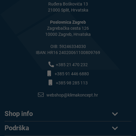
Ruđera Boškovića 13
21000 Split, Hrvatska
Poslovnica Zagreb
Zagrebačka cesta 126
10000 Zagreb, Hrvatska
OIB: 59246334030
IBAN: HR16 24020061100809769
+385 21 470 232
+385 91 446 6880
+385 98 285 113
webshop@klimakoncept.hr
Shop info
Podrška