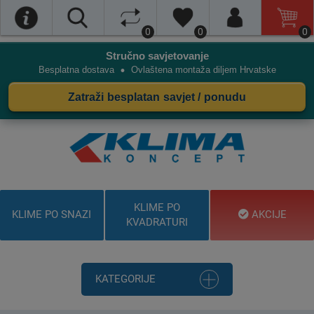
0
0
0
Stručno savjetovanje
•
Besplatna dostava
Ovlaštena montaža diljem Hrvatske
Zatraži besplatan savjet / ponudu
KLIME PO
KLIME PO SNAZI
AKCIJE
KVADRATURI
KATEGORIJE