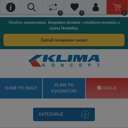
0
0
0
Stručno savjetovanje
,
besplatna dostava
i
ovlaštena montaža u
cijeloj Hrvatskoj
.
Zatraži besplatan savjet
KLIME PO
KLIME PO SNAZI
AKCIJE
KVADRATURI
KATEGORIJE