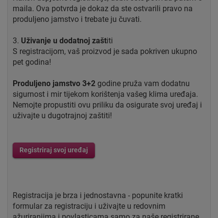
maila. Ova potvrda je dokaz da ste ostvarili pravo na
produljeno jamstvo i trebate ju čuvati.
3.
Uživanje u dodatnoj zašt
iti
S registracijom, vaš proizvod je sada pokriven ukupno
pet godina!
Produljeno jamstvo 3+2
godine pruža vam dodatnu
sigurnost i mir tijekom korištenja vašeg klima uređaja.
Nemojte propustiti ovu priliku da osigurate svoj uređaj i
uživajte u dugotrajnoj zaštiti!
Registriraj svoj uređaj
Registracija je brza i jednostavna - popunite kratki
formular za registraciju i uživajte u redovnim
ažuriranjima i povlasticama samo za naše registrirane