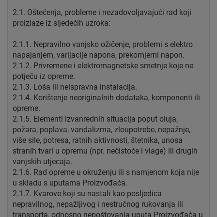
2.1. Oštećenja, probleme i nezadovoljavajući rad koji
proizlaze iz sljedećih uzroka:
2.1.1. Nepravilno vanjsko ožičenje, problemi s elektro
napajanjem, varijacije napona, prekomjerni napon.
2.1.2. Privremene i elektromagnetske smetnje koje ne
potječu iz opreme.
2.1.3. Loša ili neispravna instalacija.
2.1.4. Korištenje neoriginalnih dodataka, komponenti ili
opreme.
2.1.5. Elementi izvanrednih situacija poput oluja,
požara, poplava, vandalizma, zloupotrebe, nepažnje,
više sile, potresa, ratnih aktivnosti, štetnika, unosa
stranih tvari u opremu (npr. nečistoće i vlage) ili drugih
vanjskih utjecaja.
2.1.6. Rad opreme u okruženju ili s namjenom koja nije
u skladu s uputama Proizvođača.
2.1.7. Kvarove koji su nastali kao posljedica
nepravilnog, nepažljivog i nestručnog rukovanja ili
transporta, odnosno nepoštovanja uputa Proizvođača u