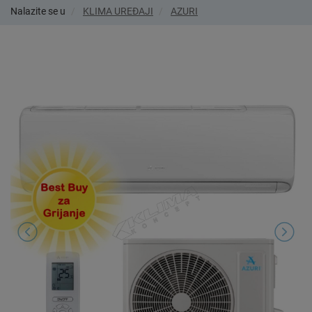
Nalazite se u
KLIMA UREĐAJI
AZURI