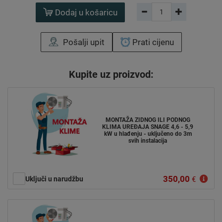
Dodaj u košaricu
Pošalji upit
Prati cijenu
Kupite uz proizvod:
MONTAŽA ZIDNOG ILI PODNOG
KLIMA UREĐAJA SNAGE 4,6 - 5,9
kW u hlađenju - uključeno do 3m
svih instalacija
350,00
Uključi u narudžbu
€