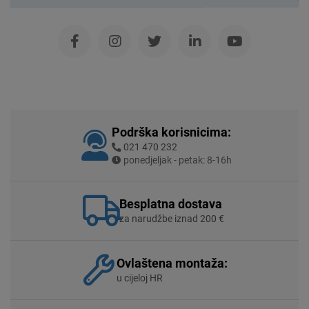
Podrška korisnicima:
021 470 232
ponedjeljak - petak: 8-16h
Besplatna dostava
za narudžbe iznad 200 €
Ovlaštena montaža:
u cijeloj HR