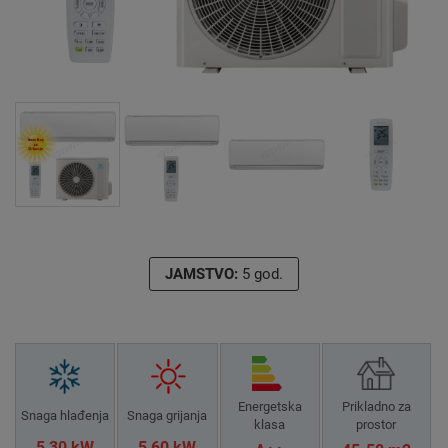
JAMSTVO:
5 god.
Energetska
Prikladno za
Snaga hlađenja
Snaga grijanja
klasa
prostor
5,30 kW
5,60 kW