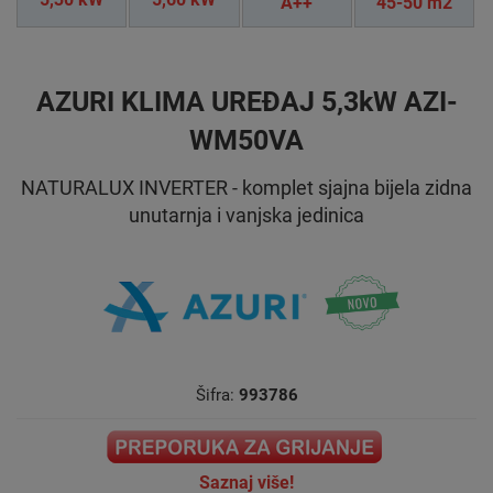
A++
45-50 m2
AZURI KLIMA UREĐAJ 5,3kW AZI-
WM50VA
NATURALUX INVERTER - komplet sjajna bijela zidna
unutarnja i vanjska jedinica
Šifra:
993786
Saznaj više!