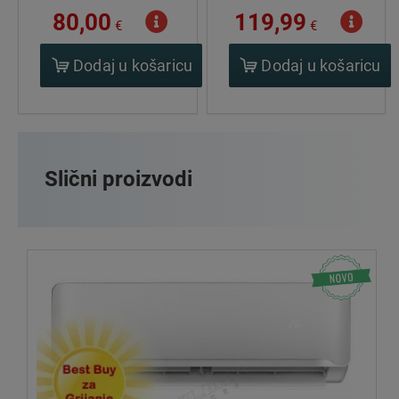
80,00
119,99
€
€
Dodaj u košaricu
Dodaj u košaricu
Slični proizvodi
A