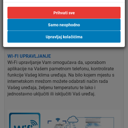
stvaranje neugodnih uvjeta.
Prihvati sve
Inteligentno odmrzavanje
Uz inteligentno odmrzavanje klima uređaja, funkcija se
Samo neophodno
aktivira samo kada je to stvarno potrebno kako bi se
Upravljaj kolačićima
smanjila potrošnja energije i postigla ugodnija sobna
temperatura.
WI-FI UPRAVLJANJE
Wi-Fi upravljanje Vam omogućava da, uporabom
aplikacije na Vašem pametnom telefonu, kontrolirate
funkcije Vašeg klima uređaja. Na bilo kojem mjestu s
internetskom mrežom možete odabrati način rada
Vašeg uređaja, željenu temperaturu te lako i
jednostavno uključiti ili isključiti Vaš uređaj.