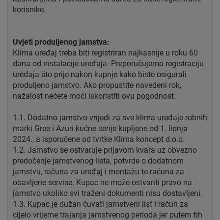
korisnike.
Uvjeti produljenog jamstva:
Klima uređaj treba biti registriran najkasnije u roku 60
dana od instalacije uređaja. Preporučujemo registraciju
uređaja što prije nakon kupnje kako biste osigurali
produljeno jamstvo. Ako propustite navedeni rok,
nažalost nećete moći iskoristiti ovu pogodnost.
1.1. Dodatno jamstvo vrijedi za sve klima uređaje robnih
marki Gree i Azuri kućne serije kupljene od 1. lipnja
2024., a isporučene od tvrtke Klima koncept d.o.o.
1.2. Jamstvo se ostvaruje prijavom kvara uz obvezno
predočenje jamstvenog lista, potvrde o dodatnom
jamstvu, računa za uređaj i montažu te računa za
obavljene servise. Kupac ne može ostvariti pravo na
jamstvo ukoliko svi traženi dokumenti nisu dostavljeni.
1.3. Kupac je dužan čuvati jamstveni list i račun za
cijelo vrijeme trajanja jamstvenog perioda jer putem tih