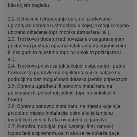
bilo kojem pogledu.
2.2. Oštećenja i propadanje opreme uzrokovano
ugradnjom opreme u atmosferu u kojoj je moguće njeno
ubrzano oštećenje (npr. morska atmosfera i sl.).
2.3. Troškove i dodatni rad povezane s osiguravanjem
prikladnog pristupa opremi instaliranoj na ograničenim
ili nesigurnim mjestima (npr. na visokim pozicijama i
sl.).
2.4. Troškove prijevoza (uključujući osiguranje) i putne
troškove za popravke na objektima koji se nalaze na
područjima bez mogućnosti dolaska javnim prijevozom.
2.5. Opremu ugrađenu ili ponovno instaliranu na
prijenosnoj ili pokretnoj jedinici (npr. na prikolici ili
brodu).
2.6. Opremu ponovno instaliranu na mjestu koje nije
prvobitno mjesto instalacije, osim ako je izmjenu
instalacije izvršila tvrtka ovlaštena za jamstvo.
2.7. Potrošni materijali (npr. baterije, filtri, remeni)
isporučeni s opremom, osim ako se ne dokaže da je