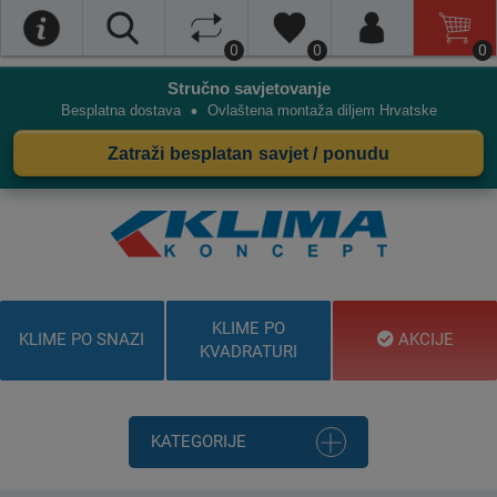
0
0
0
Stručno savjetovanje
•
Besplatna dostava
Ovlaštena montaža diljem Hrvatske
Zatraži besplatan savjet / ponudu
KLIME PO
KLIME PO SNAZI
AKCIJE
KVADRATURI
KATEGORIJE