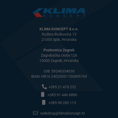
KLIMA KONCEPT d.o.o.
Ruđera Boškovića 13
21000 Split, Hrvatska
Poslovnica Zagreb
Zagrebačka cesta 126
10000 Zagreb, Hrvatska
OIB: 59246334030
IBAN: HR16 24020061100809769
+385 21 470 232
+385 91 446 6880
+385 98 285 113
webshop@klimakoncept.hr