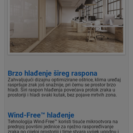
Brzo hlađenje šireg raspona
Zahvaljujući dizajnu optimizirane oštrice, klima uređaj
raspršuje zrak još snažnije, pri čemu se prostor brzo
hladi. Širi raspon hlađenja povećava protok zraka u
prostoriji i hladi svaki kutak, bez pojave mrtvih zona.
Wind-Free™ hlađenje
Tehnologija Wind-Free™ koristi tisuće mikrootvora na
prednjoj površini jedinice za nježno raspoređivanje
zraka po cijeloj prostoriji i time stvara uvijek ugodnu i