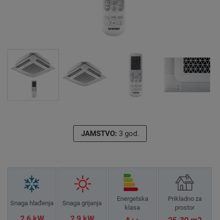
JAMSTVO:
3 god.
Energetska
Prikladno za
Snaga hlađenja
Snaga grijanja
klasa
prostor
2,6 kW
2,9 kW