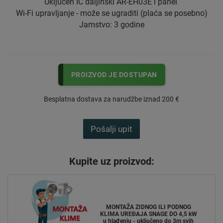
Uključen IC daljinski AR-EH03E i panel
Wi-Fi upravljanje - može se ugraditi (plaća se posebno)
Jamstvo: 3 godine
PROIZVOD JE DOSTUPAN
Besplatna dostava za narudžbe iznad 200 €
Pošalji upit
Kupite uz proizvod:
MONTAŽA ZIDNOG ILI PODNOG
KLIMA UREĐAJA SNAGE DO 4,5 kW
u hlađenju - uključeno do 3m svih