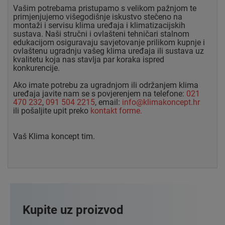
Vašim potrebama pristupamo s velikom pažnjom te
primjenjujemo višegodišnje iskustvo stečeno na
montaži i servisu klima uređaja i klimatizacijskih
sustava. Naši stručni i ovlašteni tehničari stalnom
edukacijom osiguravaju savjetovanje prilikom kupnje i
ovlaštenu ugradnju vašeg klima uređaja ili sustava uz
kvalitetu koja nas stavlja par koraka ispred
konkurencije.
Ako imate potrebu za ugradnjom ili održanjem klima
uređaja javite nam se s povjerenjem na telefone:
021
470 232
,
091 504 2215
, email:
info@klimakoncept.hr
ili pošaljite upit preko
kontakt forme.
Vaš Klima koncept tim.
Kupite uz proizvod