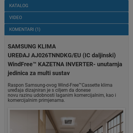
KATALOG
VIDEO
KOMENTARI (1)
SAMSUNG KLIMA
UREĐAJ AJ026TNNDKG/EU (IC daljinski)
WindFree™ KAZETNA INVERTER- unutarnja
jedinica za multi sustav
Raspon Samsung-ovog Wind-Free™Cassette klima
uređaja dizajniran je s ciljem da donese
novu razinu udobnosti laganim komercijalnim, kao i
komercijalnim primjenama.