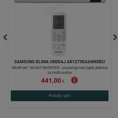
SAMSUNG KLIMA UREĐAJ AR12TXEAAWKNEU
ca
WindFree™ AVANT INVERTER - unutarnja mat bijela jedinica
za multi sustav
441,00
€
Pošalji upit