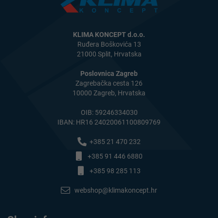
KLIMA KONCEPT d.o.o.
Ruđera Boškovića 13
21000 Split, Hrvatska
Poslovnica Zagreb
Zagrebačka cesta 126
10000 Zagreb, Hrvatska
OIB: 59246334030
IBAN: HR16 24020061100809769
+385 21 470 232
+385 91 446 6880
+385 98 285 113
webshop@klimakoncept.hr