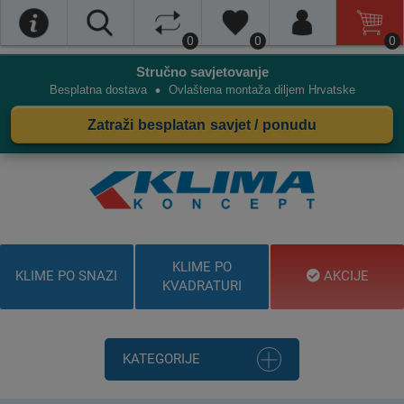
0
0
0
Stručno savjetovanje
•
Besplatna dostava
Ovlaštena montaža diljem Hrvatske
Zatraži besplatan savjet / ponudu
KLIME PO
KLIME PO SNAZI
AKCIJE
KVADRATURI
KATEGORIJE