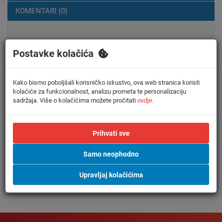
KOMENTARI (0)
IR-PLUS prijemnik i predajnik
Postavke kolačića
Odvojeni IR prijemnik i predajnik za neprimjetnu
ugradnju Centrale.
Kako bismo poboljšali korisničko iskustvo, ova web stranica koristi
kolačiće za funkcionalnost, analizu prometa te personalizaciju
Spajanjem odvojenog prijemnika/predajnika moguće je
sadržaja. Više o kolačićima možete pročitati
ovdje.
Centralu ugraditi na skriveno mjesto, npr. unutar
unutarnje jedinice ili na vanjsko skriveno mjesto.
Prihvati sve
Samo neophodno
Upravljaj kolačićima