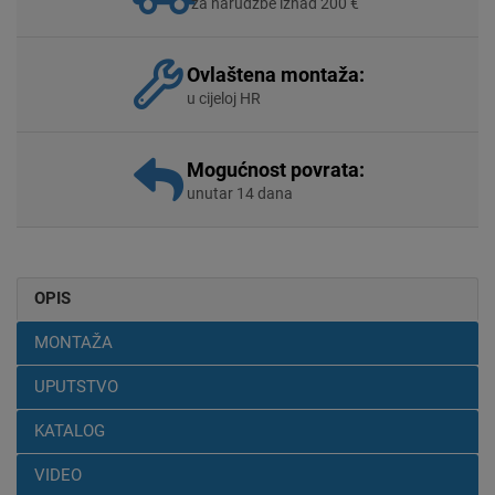
za narudžbe iznad 200 €
Ovlaštena montaža:
u cijeloj HR
Mogućnost povrata:
unutar 14 dana
OPIS
MONTAŽA
UPUTSTVO
KATALOG
VIDEO