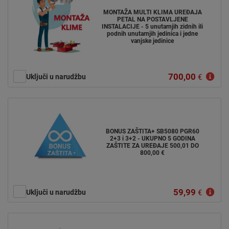
MONTAŽA MULTI KLIMA UREĐAJA
PETAL NA POSTAVLJENE
INSTALACIJE - 5 unutarnjih zidnih ili
podnih unutarnjih jedinica i jedne
vanjske jedinice
700,00
Uključi u narudžbu
€
BONUS ZAŠTITA+ SB5080 PGR60
2+3 i 3+2 - UKUPNO 5 GODINA
ZAŠTITE ZA UREĐAJE 500,01 DO
800,00 €
59,99
Uključi u narudžbu
€