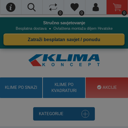
0
0
0
Stručno savjetovanje
•
Besplatna dostava
Ovlaštena montaža diljem Hrvatske
Zatraži besplatan savjet / ponudu
KLIME PO
KLIME PO SNAZI
AKCIJE
KVADRATURI
KATEGORIJE