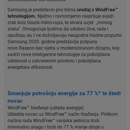
Samsung je predstavio prvi klima
uređaj s WindFree™
tehnologijom.
Nježno i ravnomjerno raspršuje svježi
zrak kroz tisuće mikro-rupa, te
stvara uvjet „mirnog
zraka". Omogućuje ljudima da udobno žive, rade i
opuštaju se, t ne
doživljavaju neugodne hladne propuhe.
Samsung 2020. godine predstavlja potpuno
novo
Raspon bez vjetra u moderniziranom dizajnu, koji
sadrži nove inteligentne tehnologije za
poboljšana
udobnost u zatvorenom prostoru i poboljšana
energetska efikasnost.
Smanjuje potrošnju energije za 77 %* te štedi
novac
WindFree™ hlađenje (ušteda energije)
Uštedite novac uz WindFree™ način hlađenja. Prilikom
načina rada WindFree™ vanjska jedinica troši
minimalnu snagu i troši do 77 % manje struje u