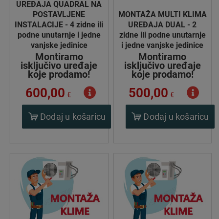
UREĐAJA QUADRAL NA
POSTAVLJENE
MONTAŽA MULTI KLIMA
INSTALACIJE - 4 zidne ili
UREĐAJA DUAL - 2
podne unutarnje i jedne
zidne ili podne unutarnje
vanjske jedinice
i jedne vanjske jedinice
Montiramo
Montiramo
isključivo uređaje
isključivo uređaje
koje prodamo!
koje prodamo!
600,00
500,00
€
€
Dodaj u košaricu
Dodaj u košaricu