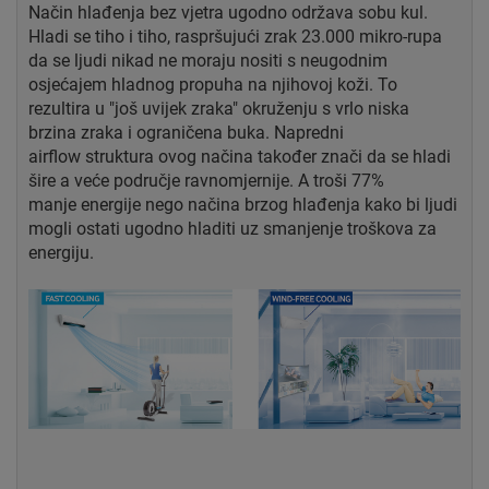
Način hlađenja bez vjetra ugodno održava sobu
kul.
Hladi se tiho i tiho, raspršujući zrak
23.000 mikro-rupa
da se ljudi nikad ne moraju nositi
s neugodnim
osjećajem hladnog propuha na njihovoj koži.
To
rezultira u "još uvijek zraka" okruženju s vrlo
niska
brzina zraka i ograničena buka. Napredni
airflow
struktura ovog načina također znači da se hladi
šire
a veće područje ravnomjernije. A troši 77%
manje
energije nego načina brzog hlađenja kako bi ljudi
mogli ostati
ugodno hladiti uz smanjenje troškova za
energiju.