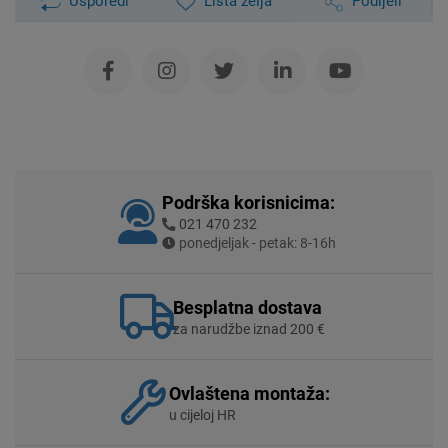
Usporedi
Lista želja
Podijeli
Podrška korisnicima:
021 470 232
ponedjeljak - petak: 8-16h
Besplatna dostava
za narudžbe iznad 200 €
Ovlaštena montaža:
u cijeloj HR