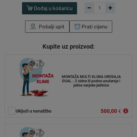
Dodaj u košaricu
Pošalji upit
Prati cijenu
Kupite uz proizvod:
MONTAŽA MULTI KLIMA UREĐAJA
DUAL - 2 zidne ili podne unutarnje i
jedne vanjske jedinice
500,00
Uključi u narudžbu
€