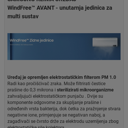
WindFree™ AVANT - unutarnja jedinica za
multi sustav
Uređaj je opremljen elektrostatičkim filterom PM 1.0
Radi kao pročišćivač zraka. Može filtrirati čestice
prašine do 0,3 mikrona i
sterilizirati mikroorganizme
zahvaljujući elektrostatičkom punjaču . Dvije su
komponente odgovorne za skupljanje prašine i
određenih vrsta bakterija, dok četka za pražnjenje stvara
negativne ione, primjenjuje se negativan naboj, a
zagađivači se čvrsto drže za elektrodu uzemljenja zbog
elektrostatičke sile kolektora.