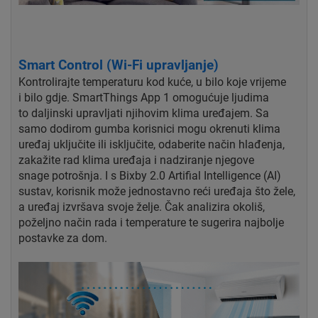
Smart Control (Wi-Fi upravljanje)
Kontrolirajte temperaturu kod kuće, u bilo koje vrijeme
i
bilo gdje. SmartThings App 1 omogućuje ljudima
to
daljinski upravljati njihovim klima uređajem. Sa
samo
dodirom gumba korisnici mogu okrenuti klima
uređaj
uključite ili isključite, odaberite način hlađenja,
zakažite
rad klima uređaja i nadziranje njegove
snage
potrošnja. I s Bixby 2.0 Artifial
Intelligence (AI)
sustav, korisnik može jednostavno reći
uređaja što žele,
a uređaj izvršava svoje
želje. Čak analizira okoliš,
poželjno
način rada i temperature te sugerira najbolje
postavke
za dom.