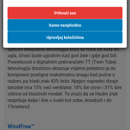
Prihvati sve
Samo neophodno
Brzo hlađenje
Upravljaj kolačićima
Zidni klima uređaji tvrtke Samsung sa
vjetrom
Besplatna tehnologija brzo se hladi od kuta do
ugla,
čineći ljude ugodnim kad god žele i
gdje god bili.
Powerboost s digitalnim pretvaračem TT
(Twin Tube)
tehnologija drastično skraćuje vrijeme
potrebno je da
kompresor postigne maksimalnu snagu
kad počne s
radom, pa hladi zrak 43% brže.
Njegov napredni dizajn
također ima 15% veći ventilator, 18%
širi otvor i 31% šire
oštrice od klasičnih
modeli. To znači da se hladni zrak
raspršuje dalje
i šire u svaki kut sobe, dosežući i do
15metara2.
WindFree™