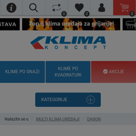
0
0
0
KLIME PO
KLIME PO SNAZI
AKCIJE
KVADRATURI
KATEGORIJE
Nalazite se u
MULTI KLIMA UREĐAJI
DAIKIN