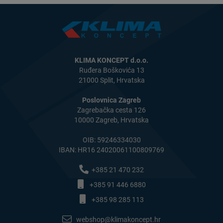
KLIMA KONCEPT d.o.o.
Ruđera Boškovića 13
21000 Split, Hrvatska
Poslovnica Zagreb
Zagrebačka cesta 126
10000 Zagreb, Hrvatska
OIB: 59246334030
IBAN: HR16 24020061100809769
+385 21 470 232
+385 91 446 6880
+385 98 285 113
webshop@klimakoncept.hr