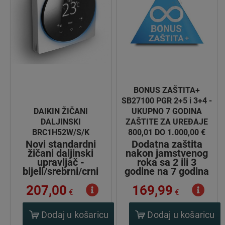
BONUS ZAŠTITA+
SB27100 PGR 2+5 i 3+4 -
DAIKIN ŽIČANI
UKUPNO 7 GODINA
DALJINSKI
ZAŠTITE ZA UREĐAJE
BRC1H52W/S/K
800,01 DO 1.000,00 €
Novi standardni
Dodatna zaštita
žičani daljinski
nakon jamstvenog
upravljač -
roka sa 2 ili 3
bijeli/srebrni/crni
godine na 7 godina
207,00
169,99
€
€
Dodaj u košaricu
Dodaj u košaricu