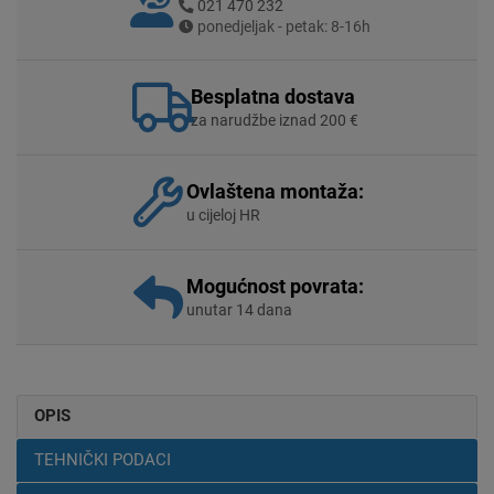
021 470 232
ponedjeljak - petak: 8-16h
Besplatna dostava
za narudžbe iznad 200 €
Ovlaštena montaža:
u cijeloj HR
Mogućnost povrata:
unutar 14 dana
OPIS
TEHNIČKI PODACI