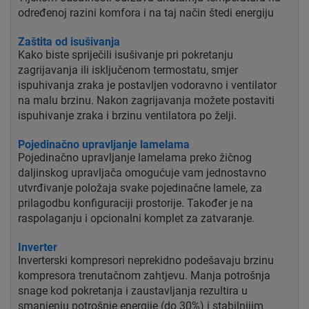
određenoj razini komfora i na taj način štedi energiju
Zaštita od isušivanja
Kako biste spriječili isušivanje pri pokretanju
zagrijavanja ili isključenom termostatu, smjer
ispuhivanja zraka je postavljen vodoravno i ventilator
na malu brzinu. Nakon zagrijavanja možete postaviti
ispuhivanje zraka i brzinu ventilatora po želji.
Pojedinačno upravljanje lamelama
Pojedinačno upravljanje lamelama preko žičnog
daljinskog upravljača omogućuje vam jednostavno
utvrđivanje položaja svake pojedinačne lamele, za
prilagodbu konfiguraciji prostorije. Također je na
raspolaganju i opcionalni komplet za zatvaranje.
Inverter
Inverterski kompresori neprekidno podešavaju brzinu
kompresora trenutačnom zahtjevu. Manja potrošnja
snage kod pokretanja i zaustavljanja rezultira u
smanjenju potrošnje energije (do 30%) i stabilnijim