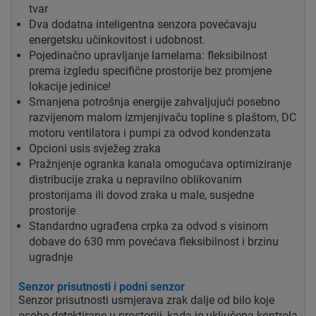
tvar
Dva dodatna inteligentna senzora povećavaju
energetsku učinkovitost i udobnost.
Pojedinačno upravljanje lamelama: fleksibilnost
prema izgledu specifične prostorije bez promjene
lokacije jedinice!
Smanjena potrošnja energije zahvaljujući posebno
razvijenom malom izmjenjivaču topline s plaštom, DC
motoru ventilatora i pumpi za odvod kondenzata
Opcioni usis svježeg zraka
Pražnjenje ogranka kanala omogućava optimiziranje
distribucije zraka u nepravilno oblikovanim
prostorijama ili dovod zraka u male, susjedne
prostorije
Standardno ugrađena crpka za odvod s visinom
dobave do 630 mm povećava fleksibilnost i brzinu
ugradnje
Senzor prisutnosti i podni senzor
Senzor prisutnosti usmjerava zrak dalje od bilo koje
osobe detektirane u prostoriji, kada je uključena kontrola