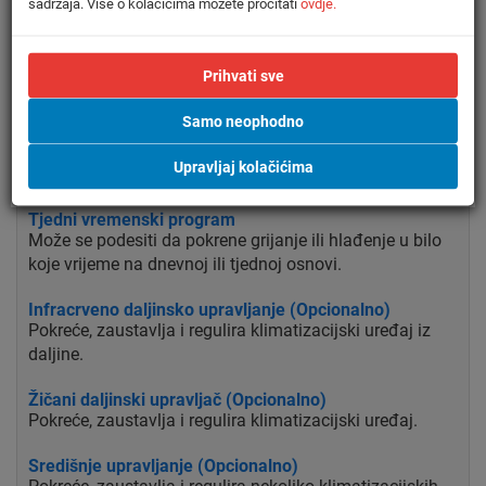
sadržaja. Više o kolačićima možete pročitati
ovdje.
Program sušenja
Omogućuje smanjenje razine vlage bez varijacija
Prihvati sve
temperature u prostoriji.
Samo neophodno
Zračni filter
Uklanja čestice prašine u zraku osiguravajući tako
Upravljaj kolačićima
dobavu pročišćenog zraka.
Tjedni vremenski program
Može se podesiti da pokrene grijanje ili hlađenje u bilo
koje vrijeme na dnevnoj ili tjednoj osnovi.
Infracrveno daljinsko upravljanje (Opcionalno)
Pokreće, zaustavlja i regulira klimatizacijski uređaj iz
daljine.
Žičani daljinski upravljač (Opcionalno)
Pokreće, zaustavlja i regulira klimatizacijski uređaj.
Središnje upravljanje (Opcionalno)