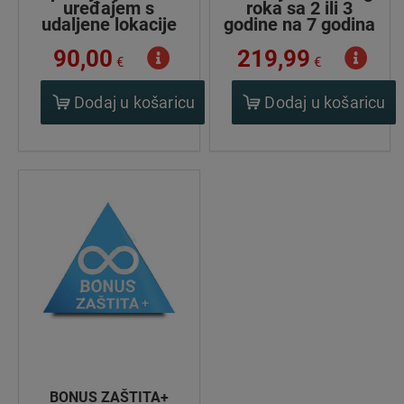
uređajem s
roka sa 2 ili 3
udaljene lokacije
godine na 7 godina
90,00
219,99
€
€
Dodaj u košaricu
Dodaj u košaricu
BONUS ZAŠTITA+