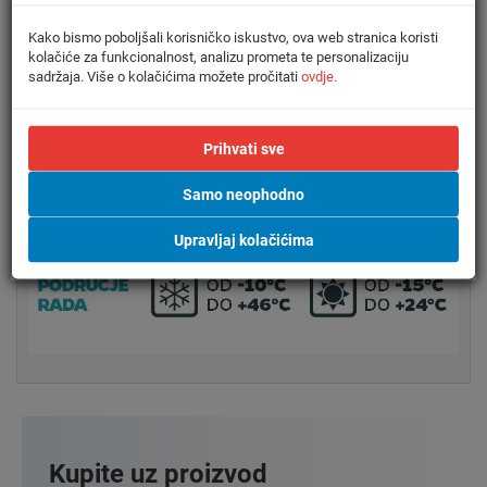
Učinkovito grijanje:
Kako bismo poboljšali korisničko iskustvo, ova web stranica koristi
Multi-split sustavi vam omogućuju ekonomično grijanje,
kolačiće za funkcionalnost, analizu prometa te personalizaciju
vanjska jedinica neometano radi u režimu grijanja sve
sadržaja. Više o kolačićima možete pročitati
ovdje.
do -15°C vanjske temperature.
Područje rada:
Prihvati sve
U hlađenju: od +15°C do +46°C U grijanju: od -15°C do
+24°C
Samo neophodno
Upravljaj kolačićima
Kupite uz proizvod