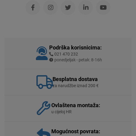
Podrška korisnicima:
021 470 232
ponedjeljak - petak: 8-16h
Besplatna dostava
za narudžbe iznad 200 €
Ovlaštena montaža:
u cijeloj HR
Mogućnost povrata: