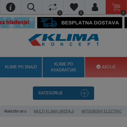
0
0
0
KLIME PO
KLIME PO SNAZI
AKCIJE
KVADRATURI
KATEGORIJE
Nalazite se u
MULTI KLIMA UREĐAJI
MITSUBISHI ELECTRIC