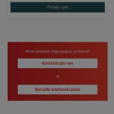
Pošalji upit
Niste pronašli odgovarajući proizvod?
Kontaktirajte nas
ili
Naručite telefonski poziv