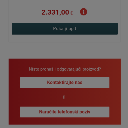
2.439,00
€
Pošalji upit
Niste pronašli odgovarajući proizvod?
Kontaktirajte nas
ili
Naručite telefonski poziv