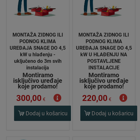
MONTAŽA ZIDNOG ILI
MONTAŽA ZIDNOG ILI
PODNOG KLIMA
PODNOG KLIMA
UREĐAJA SNAGE DO 4,5
UREĐAJA SNAGE DO 4,5
kW u hlađenju -
kW U HLAĐENJU NA
uključeno do 3m svih
POSTAVLJENE
instalacija
INSTALACIJE
Montiramo
Montiramo
isključivo uređaje
isključivo uređaje
koje prodamo!
koje prodamo!
300,00
220,00
€
€
Dodaj u košaricu
Dodaj u košaricu