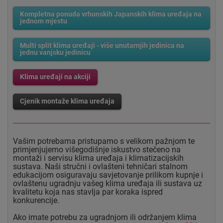
Kompletna ponuda vrhunskih Japanskih klima uređaja na
jednom mjestu
Multi split klima uređaji - više unutarnjih jedinica na
jednu vanjsku jedinicu
Klima uređaji na akciji
Cjenik montaže klima uređaja
Vašim potrebama pristupamo s velikom pažnjom te
primjenjujemo višegodišnje iskustvo stečeno na
montaži i servisu klima uređaja i klimatizacijskih
sustava. Naši stručni i ovlašteni tehničari stalnom
edukacijom osiguravaju savjetovanje prilikom kupnje i
ovlaštenu ugradnju vašeg klima uređaja ili sustava uz
kvalitetu koja nas stavlja par koraka ispred
konkurencije.
Ako imate potrebu za ugradnjom ili održanjem klima