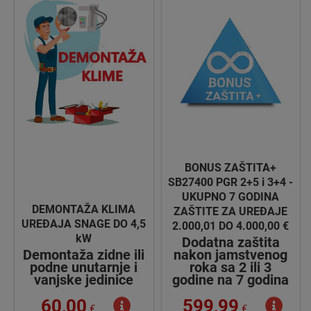
BONUS ZAŠTITA+
SB27400 PGR 2+5 i 3+4 -
UKUPNO 7 GODINA
DEMONTAŽA KLIMA
ZAŠTITE ZA UREĐAJE
UREĐAJA SNAGE DO 4,5
2.000,01 DO 4.000,00 €
kW
Dodatna zaštita
Demontaža zidne ili
nakon jamstvenog
podne unutarnje i
roka sa 2 ili 3
vanjske jedinice
godine na 7 godina
60,00
599,99
€
€