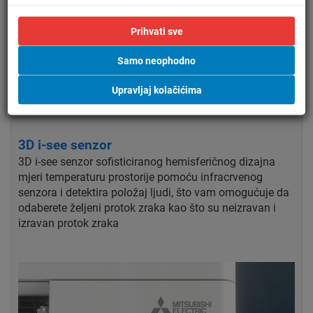
Prihvati sve
Samo neophodno
Upravljaj kolačićima
3D i-see senzor
3D i-see senzor sofisticiranog hemisferičnog dizajna
mjeri temperaturu prostorije pomoću infracrvenog
senzora i detektira položaj ljudi, što vam omogućuje da
odaberete željeni protok zraka kao što su neizravan i
izravan protok zraka