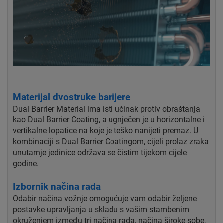
Materijal dvostruke barijere
Dual Barrier Material ima isti učinak protiv obraštanja
kao Dual Barrier Coating, a ugnječen je u horizontalne i
vertikalne lopatice na koje je teško nanijeti premaz. U
kombinaciji s Dual Barrier Coatingom, cijeli prolaz zraka
unutarnje jedinice održava se čistim tijekom cijele
godine.
Izbornik načina rada
Odabir načina vožnje omogućuje vam odabir željene
postavke upravljanja u skladu s vašim stambenim
okruženjem između tri načina rada, načina široke sobe,