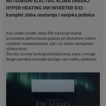
MITSUBISHI ELECTRIC KLIMA UREĐAJ
HYPER HEATING RW INVERTER R32 -
komplet zidna unutarnja i vanjska jedinica
Kao vodeći model, serija RW ostvaruje daljnje
izvanredne performanse grijanja pri ekstremno niskim
vanjskim temperaturama, čak i uz visoku energetsku
učinkovitost.
Štoviše, izvrsne funkcije pročišćavanja zraka i mnoge
druge pametne značajke pružaju vam veliku udobnost.