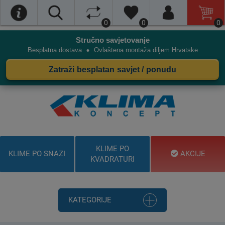
0
0
0
Stručno savjetovanje
•
Besplatna dostava
Ovlaštena montaža diljem Hrvatske
Zatraži besplatan savjet / ponudu
KLIME PO
KLIME PO SNAZI
AKCIJE
KVADRATURI
KATEGORIJE