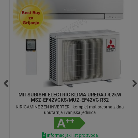
DAIKIN KLIMA UREĐAJ 3,5kW FTXTP35NRXTP35A
- optimiziran za grijanje
COMFORA INVERTER - komplet mat bijela zidna unutarnja i
vanjska jedinica
Informacijski list proizvoda