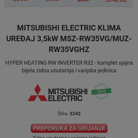
A+++
35-40 m2
MITSUBISHI ELECTRIC KLIMA
UREĐAJ 3,5kW MSZ-RW35VG/MUZ-
RW35VGHZ
HYPER HEATING RW INVERTER R32 - komplet sjajna
bijela zidna unutarnja i vanjska jedinica
Šifra:
3242