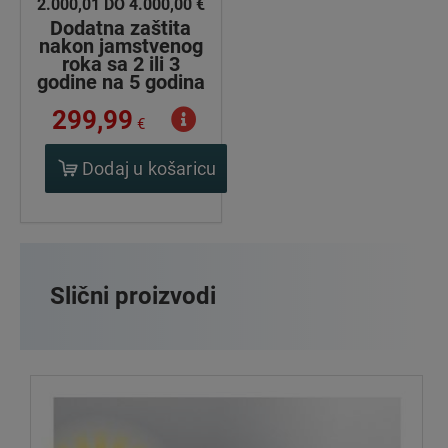
2.000,01 DO 4.000,00 €
Dodatna zaštita
nakon jamstvenog
roka sa 2 ili 3
godine na 5 godina
299,99
€
Dodaj u košaricu
Slični proizvodi