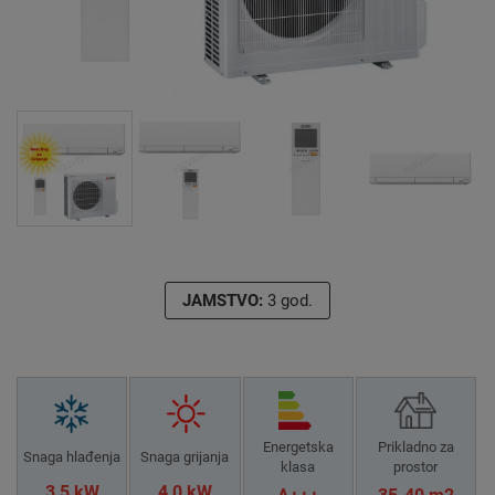
JAMSTVO:
3 god.
Energetska
Prikladno za
Snaga hlađenja
Snaga grijanja
klasa
prostor
3,5 kW
4,0 kW