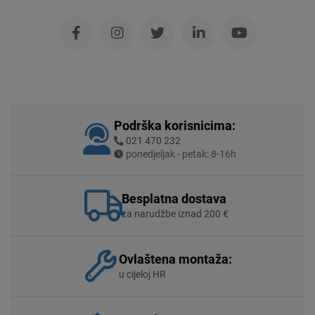
Podrška korisnicima:
021 470 232
ponedjeljak - petak: 8-16h
Besplatna dostava
za narudžbe iznad 200 €
Ovlaštena montaža:
u cijeloj HR