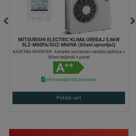
MITSUBISHI ELECTRIC 5kW MLZ-KP50VG/SUZ-
M50VA
 +
KAZETNA INVERTER - komplet 1-smjerna unutarnja i
vanjska jedinica
Informacijski list proizvoda
Pošalji upit