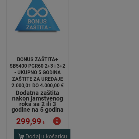
BONUS ZAŠTITA+
SB5400 PGR60 2+3 i 3+2
- UKUPNO 5 GODINA
ZAŠTITE ZA UREĐAJE
2.000,01 DO 4.000,00 €
Dodatna zaštita
nakon jamstvenog
roka sa 2 ili 3
godine na 5 godina
299,99
€
Dodaj u košaricu