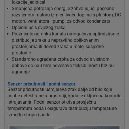
lokacije jedinice!
Smanjena potrošnja energije zahvaljujući posebno
razvijenom malom izmjenjivaču topline s plaštom, DC
motoru ventilatora i pumpi za odvod kondenzata
Opcioni usis svježeg zraka
Pražnjenje ogranka kanala omogućava optimiziranje
distribucije zraka u nepravilno oblikovanim
prostorijama ili dovod zraka u male, susjedne
prostorije
Standardno ugrađena crpka za odvod s visinom
dobave do 630 mm povećava fleksibilnost i brzinu
ugradnje
Senzor prisutnosti i podni senzor
Senzor prisutnosti usmjerava zrak dalje od bilo koje
osobe detektirane u prostoriji, kada je uključena kontrola
istrujavanja. Podni senzor otkriva prosječnu
temperaturu poda i osigurava distribuciju temperature
između stropa i poda.