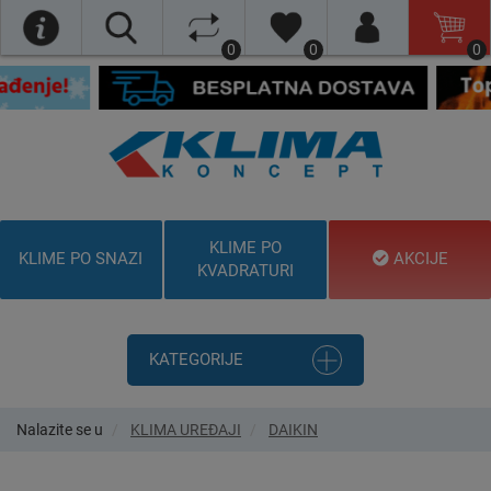
0
0
0
KLIME PO
KLIME PO SNAZI
AKCIJE
KVADRATURI
KATEGORIJE
Nalazite se u
KLIMA UREĐAJI
DAIKIN