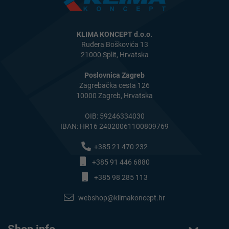
KLIMA KONCEPT d.o.o.
Ruđera Boškovića 13
21000 Split, Hrvatska
Poslovnica Zagreb
Zagrebačka cesta 126
10000 Zagreb, Hrvatska
OIB: 59246334030
IBAN: HR16 24020061100809769
+385 21 470 232
+385 91 446 6880
+385 98 285 113
webshop@klimakoncept.hr