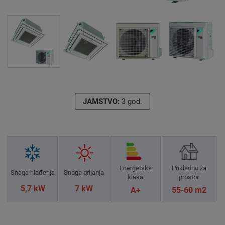
JAMSTVO:
3 god.
Energetska
Prikladno za
Snaga hlađenja
Snaga grijanja
klasa
prostor
5,7 kW
7 kW
A+
55-60 m2