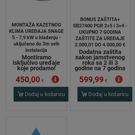
BONUS ZAŠTITA+
MONTAŽA KAZETNOG
SB27400 PGR 2+5 i 3+4 -
KLIMA UREĐAJA SNAGE
UKUPNO 7 GODINA
5 - 7,9 kW u hlađenju -
ZAŠTITE ZA UREĐAJE
uključeno do 3m svih
2.000,01 DO 4.000,00 €
instalacija
Dodatna zaštita
Montiramo
nakon jamstvenog
isključivo uređaje
roka sa 2 ili 3
koje prodamo!
godine na 7 godina
450,00
599,99
€
€
Dodaj u košaricu
Dodaj u košaricu