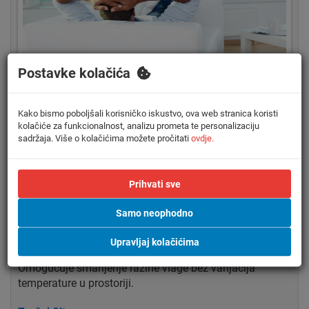
Postavke kolačića
Sprječava prljanje stropa
Sprečava predugo istrujavanje zraka u vodoravnom
položaju kako bi spriječila mrlje na stropu.
Kako bismo poboljšali korisničko iskustvo, ova web stranica koristi
kolačiće za funkcionalnost, analizu prometa te personalizaciju
sadržaja. Više o kolačićima možete pročitati
ovdje.
Okomiti automatski swing
Mogućnost odabira automatskog okomitog kretanja
ventilacijskih zračnih klapni za učinkovitu distribuciju
zraka i temperature kroz prostoriju.
Prihvati sve
Koraci brzine ventilatora (3 koraka)
Samo neophodno
Omogućuje odabir određenog broja brzina ventilatora.
Upravljaj kolačićima
Program sušenja
Omogućuje smanjenje razine vlage bez varijacija
temperature u prostoriji.