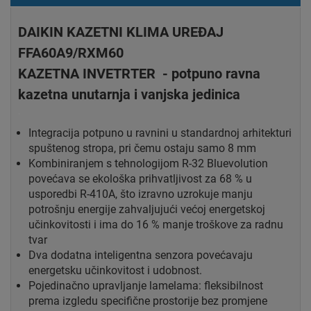
DAIKIN KAZETNI KLIMA UREĐAJ
FFA60A9/RXM60
KAZETNA INVETRTER - potpuno ravna
kazetna unutarnja i vanjska jedinica
.
Integracija potpuno u ravnini u standardnoj arhitekturi
spuštenog stropa, pri čemu ostaju samo 8 mm
Kombiniranjem s tehnologijom R-32 Bluevolution
povećava se ekološka prihvatljivost za 68 % u
usporedbi R-410A, što izravno uzrokuje manju
potrošnju energije zahvaljujući većoj energetskoj
učinkovitosti i ima do 16 % manje troškove za radnu
tvar
Dva dodatna inteligentna senzora povećavaju
energetsku učinkovitost i udobnost.
Pojedinačno upravljanje lamelama: fleksibilnost
prema izgledu specifične prostorije bez promjene