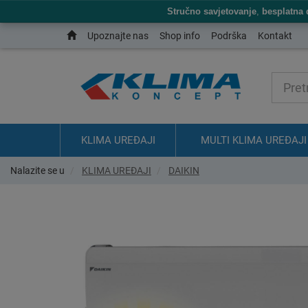
Stručno savjetovanje
,
besplatna 
Upoznajte nas
Shop info
Podrška
Kontakt
KLIMA UREĐAJI
MULTI KLIMA UREĐAJI
Nalazite se u
KLIMA UREĐAJI
DAIKIN