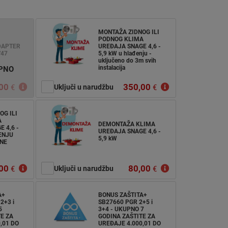
MONTAŽA ZIDNOG ILI
PODNOG KLIMA
DAPTER
UREĐAJA SNAGE 4,6 -
/47
5,9 kW u hlađenju -
uključeno do 3m svih
instalacija
UPNO
00
350,00
€
Uključi u narudžbu
€
OG ILI
A
DEMONTAŽA KLIMA
 4,6 -
UREĐAJA SNAGE 4,6 -
ENJU
5,9 kW
NE
00
80,00
€
Uključi u narudžbu
€
A+
BONUS ZAŠTITA+
2+3 i
SB27660 PGR 2+5 i
5
3+4 - UKUPNO 7
E ZA
GODINA ZAŠTITE ZA
,01 DO
UREĐAJE 4.000,01 DO