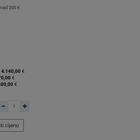
znad 200 €
:
4.140,00
€
70,00
€
600,00
€
ti cijenu