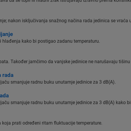
a da se topli ili hladni zrak istrujavaju izravno prema korisnik
enje; nakon isključivanja snažnog načina rada jedinica se vraća 
janje
li hlađenja kako bi postigao zadanu temperaturu.
apata. Također jamčimo da vanjske jedinice ne narušavaju tišinu
m rada
ljaču smanjuje radnu buku unutarnje jedinice za 3 dB(A).
rada
jaču smanjuje radnu buku unutarnje jedinice za 3 dB(A) kako bi
oja prati određeni ritam fluktuacije temperature.