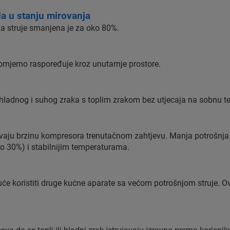
da u stanju mirovanja
ja struje smanjena je za oko 80%.
nomjerno raspoređuje kroz unutarnje prostore.
hladnog i suhog zraka s toplim zrakom bez utjecaja na sobnu t
vaju brzinu kompresora trenutačnom zahtjevu. Manja potrošnja 
do 30%) i stabilnijim temperaturama.
će koristiti druge kućne aparate sa većom potrošnjom struje. O