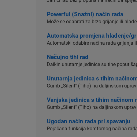
Jamči rad bez propuha na način da sprječav
Powerful (Snažni) način rada
Može se odabrati za brzo grijanje ili hlađ
Automatska promjena hlađenje/gri
Automatski odabire načina rada grijanja i
Nečujno tihi rad
Daikin unutarnje jedinice su tihe poput š
Unutarnja jedinica s tihim načino
Gumb „Silent" (Tiho) na daljinskom uprav
Vanjska jedinica s tihim načinom 
Gumb „Silent" (Tiho) na daljinskom upravl
Ugodan način rada pri spavanju
Pojačana funkcija komfornog načina rada k