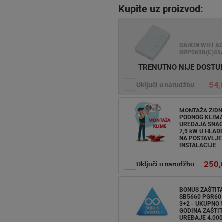
Kupite uz proizvod:
DAIKIN WIFI A
BRP069B(C)45
TRENUTNO NIJE DOST
54,
Uključi u narudžbu
MONTAŽA ZIDN
PODNOG KLIM
UREĐAJA SNAGE
7,9 kW U HLAĐ
NA POSTAVLJE
INSTALACIJE
250,
Uključi u narudžbu
BONUS ZAŠTIT
SB5660 PGR60 
3+2 - UKUPNO 
GODINA ZAŠTIT
UREĐAJE 4.000