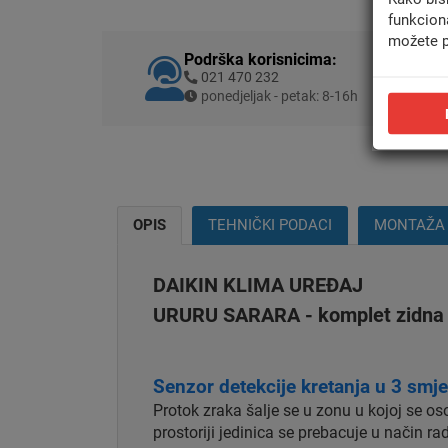
funkcion
možete p
Podrška korisnicima:
021 470 232
ponedjeljak - petak: 8-16h
OPIS
TEHNIČKI PODACI
MONTAŽA
DAIKIN KLIMA UREĐAJ
URURU SARARA - komplet zidna u
Senzor detekcije kretanja u 3 smje
Protok zraka šalje se u zonu u kojoj se os
prostoriji jedinica se prebacuje u način ra