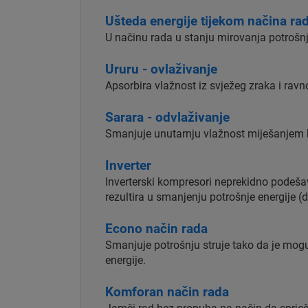
Ušteda energije tijekom načina ra
U načinu rada u stanju mirovanja potrošn
Ururu - ovlaživanje
Apsorbira vlažnost iz svježeg zraka i rav
Sarara - odvlaživanje
Smanjuje unutarnju vlažnost miješanjem 
Inverter
Inverterski kompresori neprekidno podeša
rezultira u smanjenju potrošnje energije (
Econo način rada
Smanjuje potrošnju struje tako da je mogu
energije.
Komforan način rada