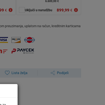
6.600,00 €
99
899,99
€
Uključi u narudžbu
€
om preuzimanja, uplatom na račun, kreditnim karticama
Lista želja
Podijeli
e za