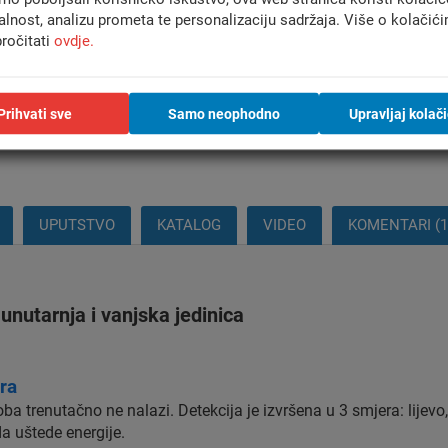
alnost, analizu prometa te personalizaciju sadržaja. Više o kolačić
ročitati
ovdje.
Besplatna dostava
Ovlaštena mont
za narudžbe iznad 200 €
u cijeloj HR
Prihvati sve
Samo neophodno
Upravljaj kolač
UPUTSTVO
KATALOG
VIDEO
KOMENTARI (1
nutarnja i vanjska jedinica
ra
oba trenutačno ne nalazi. Detekcija je izvršena u 3 smjera: lijev
da uštede energije.