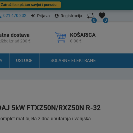
Zatraži besplatan savjet / ponudu
021 470 232
Prijava
Registracija
0
0
atna dostava
KOŠARICA
džbe iznad 200 €
0.00 €
A
USLUGE
SOLARNE ELEKTRANE
ĐAJ 5kW FTXZ50N/RXZ50N R-32
plet mat bijela zidna unutarnja i vanjska