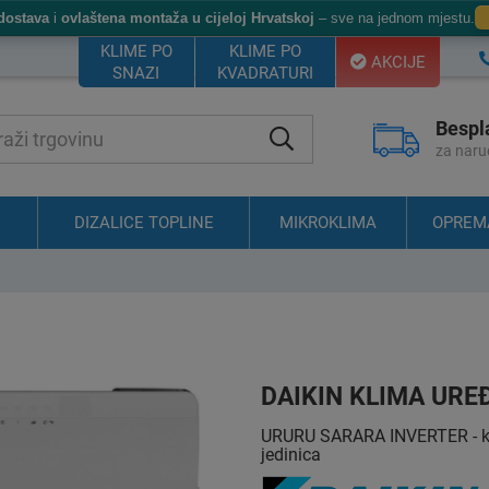
dostava
i
ovlaštena montaža u cijeloj Hrvatskoj
– sve na jednom mjestu.
KLIME PO
KLIME PO
AKCIJE
SNAZI
KVADRATURI
Bespl
za naru
DIZALICE TOPLINE
MIKROKLIMA
OPREM
DAIKIN KLIMA URE
URURU SARARA INVERTER - kom
jedinica