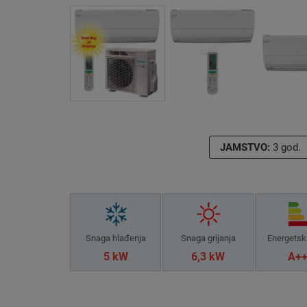
JAMSTVO:
3 god.
Snaga hlađenja
Snaga grijanja
Energetsk
5 kW
6,3 kW
A+