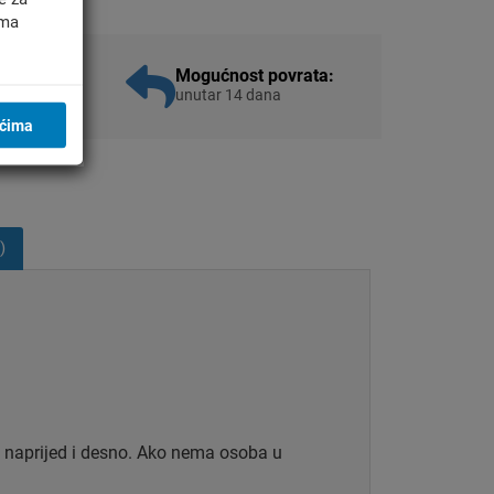
ima
aža:
Mogućnost povrata:
unutar 14 dana
ićima
)
o, naprijed i desno. Ako nema osoba u