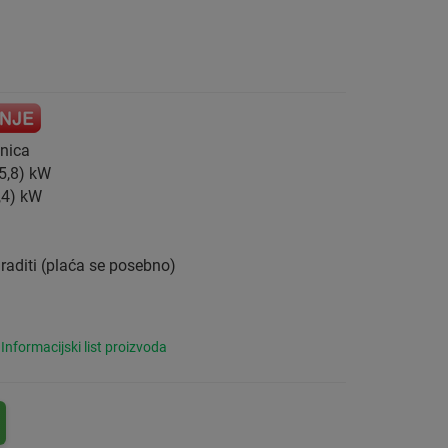
inica
 5,8) kW
9,4) kW
graditi (plaća se posebno)
Informacijski list proizvoda