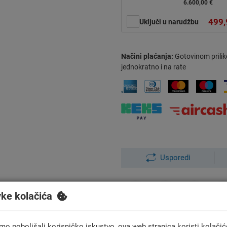
6.600,00 €
499,
Uključi u narudžbu
Načini plaćanja:
Gotovinom prilik
jednokratno i na rate
Usporedi
vke kolačića
mo poboljšali korisničko iskustvo, ova web stranica koristi kolačić