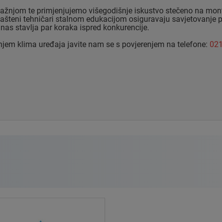
njom te primjenjujemo višegodišnje iskustvo stečeno na montaž
ovlašteni tehničari stalnom edukacijom osiguravaju savjetovanje 
 nas stavlja par koraka ispred konkurencije.
njem klima uređaja javite nam se s povjerenjem na telefone:
021