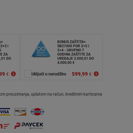
A+
BONUS ZAŠTITA+
2+3 i
SB27400 PGR 2+5 i
5
3+4 - UKUPNO 7
E ZA
GODINA ZAŠTITE ZA
,01 DO
UREĐAJE 2.000,01 DO
4.000,00 €
99
599,99
€
Uključi u narudžbu
€
om preuzimanja, uplatom na račun, kreditnim karticama