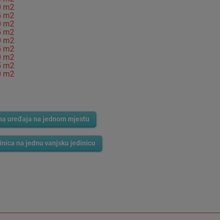
30 m2
35 m2
40 m2
45 m2
50 m2
55 m2
60 m2
65 m2
70 m2
ma uređaja na jednom mjestu
dinica na jednu vanjsku jedinicu