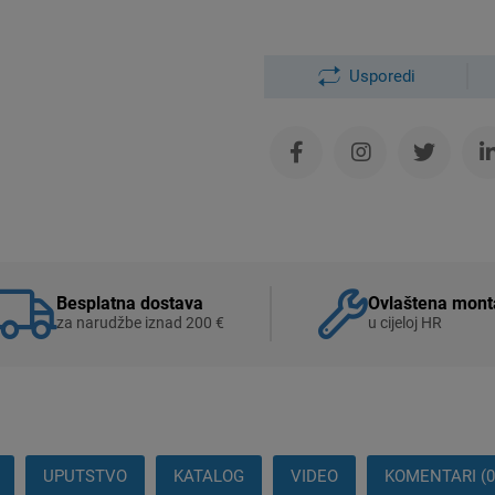
Usporedi
Besplatna dostava
Ovlaštena mont
za narudžbe iznad 200 €
u cijeloj HR
UPUTSTVO
KATALOG
VIDEO
KOMENTARI (0