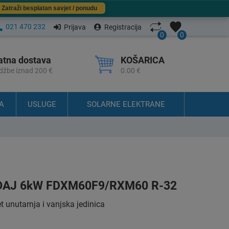
Zatraži besplatan savjet / ponudu
021 470 232
Prijava
Registracija
0
0
atna dostava
KOŠARICA
džbe iznad 200 €
0.00 €
A
USLUGE
SOLARNE ELEKTRANE
ĐAJ 6kW FDXM60F9/RXM60 R-32
unutarnja i vanjska jedinica