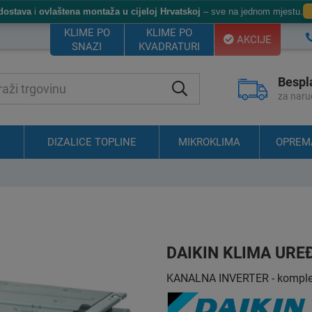
dostava
i
ovlaštena montaža u cijeloj Hrvatskoj
– sve na jednom mjestu.
KLIME PO
KLIME PO
AKCIJE
SNAZI
KVADRATURI
Bespl
za naru
DIZALICE TOPLINE
MIKROKLIMA
OPREM
DAIKIN KLIMA URE
KANALNA INVERTER - komplet 