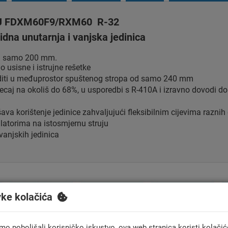
J FDXM60F9/RXM60 R-32
idna unutarnja i vanjska jedinica
od samo 200 mm.
o usisne i istrujne rešetke
diti u međuprostor spuštenog stropa od samo 240 mm
caj na okoliš do 68%, u usporedbi s R-410A i izravno dovodi do
šava korištenje jedinice zahvaljujući fleksibilnim cijevima raznih 
ilatorima na istosmjernu struju
anjskih jedinica
vke kolačića
mo poboljšali korisničko iskustvo, ova web stranica koristi kolačić