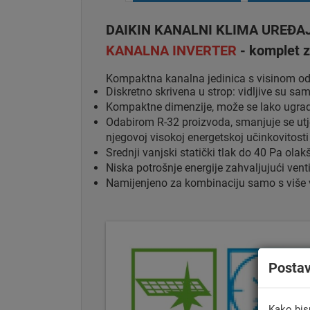
DAIKIN KANALNI KLIMA UREĐA
KANALNA INVERTER
- komplet z
Kompaktna kanalna jedinica s visinom 
Diskretno skrivena u strop: vidljive su sam
Kompaktne dimenzije, može se lako ugra
Odabirom R-32 proizvoda, smanjuje se utje
njegovoj visokoj energetskoj učinkovitosti
Srednji vanjski statički tlak do 40 Pa olak
Niska potrošnje energije zahvaljujući vent
Namijenjeno za kombinaciju samo s više v
Posta
Kako bis