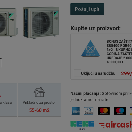
Pošalji upit
Kupite uz proizvod:
BONUS ZAŠTIT
SB5400 PGR60 
3+2 - UKUPNO 
GODINA ZAŠTIT
UREĐAJE 2.000
4.000,00 €
299,
Uključi u narudžbu
Načini plaćanja:
Gotovinom prilik
jednokratno i na rate
a klasa
Prikladno za prostor
55-60 m2