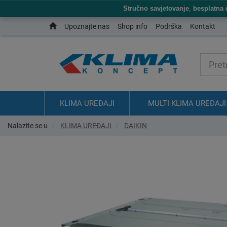
Stručno savjetovanje
,
besplatna 
Upoznajte nas
Shop info
Podrška
Kontakt
KLIMA UREĐAJI
MULTI KLIMA UREĐAJI
Nalazite se u
KLIMA UREĐAJI
DAIKIN