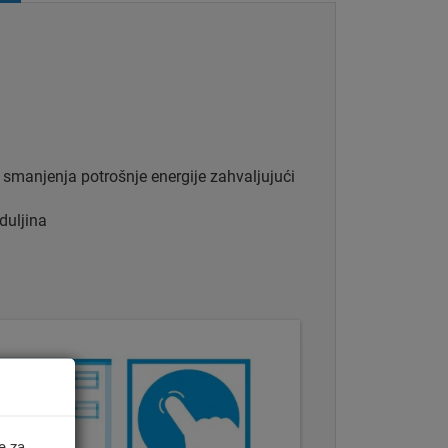
 smanjenja potrošnje energije zahvaljujući
duljina
e za