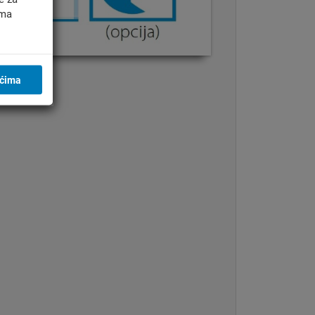
ima
ićima