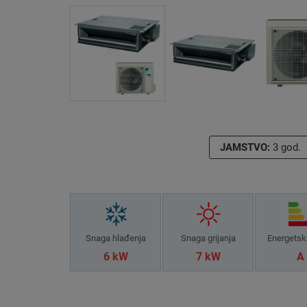
JAMSTVO:
3 god.
Snaga hlađenja
Snaga grijanja
Energetsk
6 kW
7 kW
A