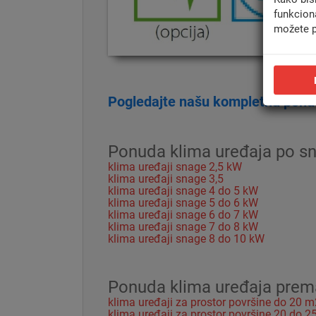
funkcion
možete p
Pogledajte našu kompletnu ponud
Ponuda klima uređaja po sn
klima uređaji snage 2,5 kW
klima uređaji snage 3,5
klima uređaji snage 4 do 5 kW
klima uređaji snage 5 do 6 kW
klima uređaji snage 6 do 7 kW
klima uređaji snage 7 do 8 kW
klima uređaji snage 8 do 10 kW
Ponuda klima uređaja prema 
klima uređaji za prostor površine do 20 m
klima uređaji za prostor površine 20 do 