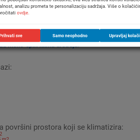
alnost, analizu prometa te personalizaciju sadržaja. Više o kolačić
ročitati
ovdje.
Prihvati sve
Samo neophodno
Upravljaj kolač
u mono-split klima uređaja:
azi:
površini prostora koji se klimatizira:
2
25 m2