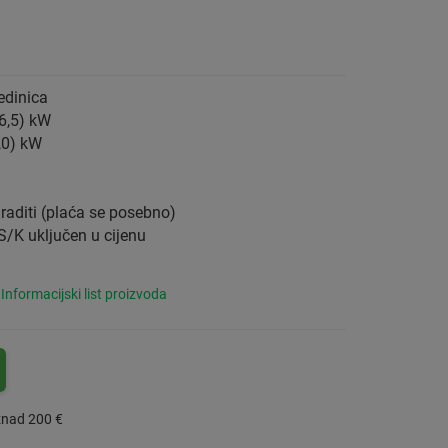
edinica
 6,5) kW
8,0) kW
graditi (plaća se posebno)
/K uključen u cijenu
Informacijski list proizvoda
znad 200 €