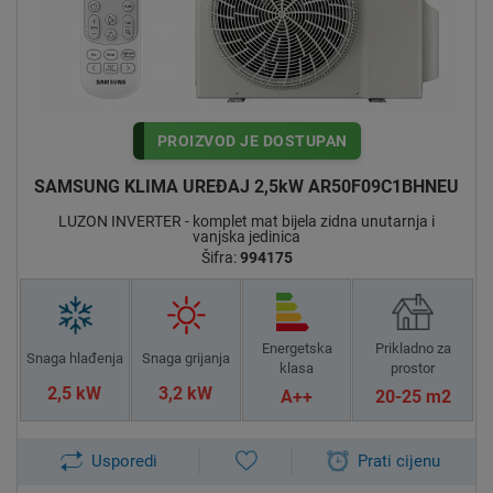
S
AMSUNG LUZON
osvaja inovativnim dizajnom i moćnim
performansama. Visoka energetska učinkovitost u hlađenju i
grijanju postignuta je zahvaljujući rashladnom mediju R32.
Uređaj ima tvorničko jamstvo u trajanju dvije godine.
Odlično hlađenje i vrhunsko grijanje pri niskim vanjskim
temperaturama čini ga pravim izborom za sve namjene u
PROIZVOD JE DOSTUPAN
primorskoj i kontinentalnoj Hrvatskoj.
SAMSUNG KLIMA UREĐAJ 2,5kW AR50F09C1BHNEU
LUZON INVERTER - komplet mat bijela zidna unutarnja i
vanjska jedinica
Šifra:
994175
FUNKCIONALNOSTI / MOGUĆNOSTI /
OPCIJE
Energetska
Prikladno za
Snaga hlađenja
Snaga grijanja
klasa
prostor
2,5 kW
3,2 kW
A++
20-25 m2
Brzo hlađenje
Powerboost s digitalnim pretvaračem TT (Twin Tube)
tehnologija skraćuje vrijeme potrebno da kompresor postigne
Usporedi
Prati cijenu
maksimalnu snagu kad počne s radom. Njegov napredni