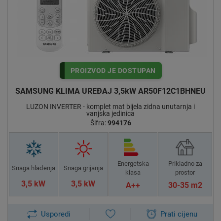
mrežici filtera je vrlo djelotvoran za hvatanje prašine i stoga
održava izmjenjivač topline čistim i također sadržava efikasno
djelujući poseban premaz na filteru koji pomaže u zaštiti
stanovnika od onečišćenja iz zraka .
PROIZVOD JE DOSTUPAN
Kompletnu ponudu i cijene klima uređaja Samsung Luzon
SAMSUNG KLIMA UREĐAJ 3,5kW AR50F12C1BHNEU
pogledajte niže na stranici
LUZON INVERTER - komplet mat bijela zidna unutarnja i
vanjska jedinica
Šifra:
994176
Energetska
Prikladno za
Snaga hlađenja
Snaga grijanja
klasa
prostor
3,5 kW
3,5 kW
A++
30-35 m2
Usporedi
Prati cijenu