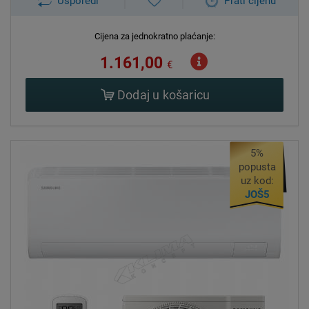
Usporedi
Prati cijenu
Cijena za jednokratno plaćanje:
1.161,00
€
Dodaj u košaricu
5%
popusta
uz kod:
JOŠ5