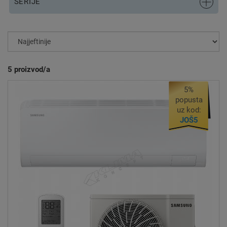
SERIJE
5
proizvod/a
5%
popusta
uz kod:
JOŠ5