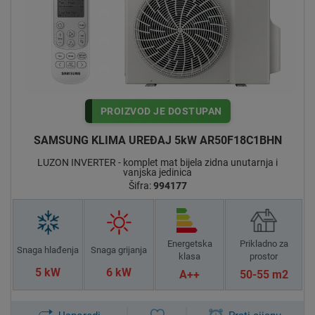
PROIZVOD JE DOSTUPAN
SAMSUNG KLIMA UREĐAJ 5kW AR50F18C1BHN
LUZON INVERTER - komplet mat bijela zidna unutarnja i
vanjska jedinica
Šifra:
994177
Energetska
Prikladno za
Snaga hlađenja
Snaga grijanja
klasa
prostor
5 kW
6 kW
A++
50-55 m2