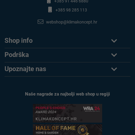
+385 91 446 6880
+385 98 285 113
webshop@klimakoncept.hr
Shop info
Podrška
Upoznajte nas
Naše nagrade za najbolji web shop u regiji