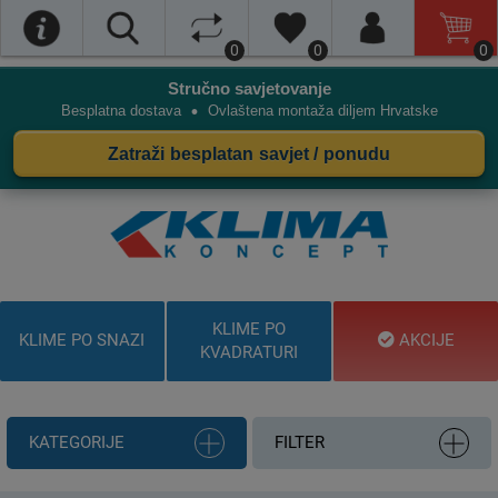
0
0
0
Stručno savjetovanje
•
Besplatna dostava
Ovlaštena montaža diljem Hrvatske
Zatraži besplatan savjet / ponudu
KLIME PO
KLIME PO SNAZI
AKCIJE
KVADRATURI
KATEGORIJE
FILTER