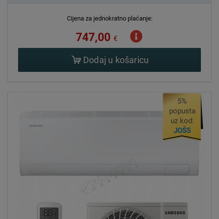
Cijena za jednokratno plaćanje:
747,00
€
Dodaj u košaricu
5%
popusta
uz kod:
JOŠ5