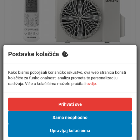
Postavke kolačića
PROIZVOD JE DOSTUPAN
SAMSUNG KLIMA UREĐAJ 6,5kW AR50F24C1BHNEU
Kako bismo poboljšali korisničko iskustvo, ova web stranica koristi
LUZON INVERTER - komplet mat bijela zidna unutarnja i
kolačiće za funkcionalnost, analizu prometa te personalizaciju
vanjska jedinica
sadržaja. Više o kolačićima možete pročitati
ovdje.
Šifra:
994178
Prihvati sve
Energetska
Prikladno za
Snaga hlađenja
Snaga grijanja
Samo neophodno
klasa
prostor
6,5 kW
7,4 kW
A++
65-70 m2
Upravljaj kolačićima