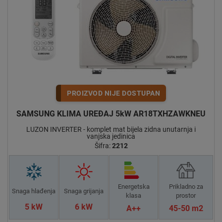
PROIZVOD NIJE DOSTUPAN
SAMSUNG KLIMA UREĐAJ 5kW AR18TXHZAWKNEU
LUZON INVERTER - komplet mat bijela zidna unutarnja i
vanjska jedinica
Šifra:
2212
Energetska
Prikladno za
Snaga hlađenja
Snaga grijanja
klasa
prostor
5 kW
6 kW
A++
45-50 m2