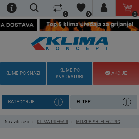
0
0
0
KLIME PO
KLIME PO SNAZI
AKCIJE
KVADRATURI
KATEGORIJE
FILTER
Nalazite se u
KLIMA UREĐAJI
MITSUBISHI ELECTRIC