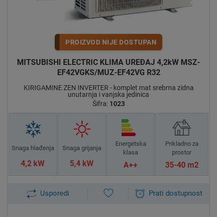
PROIZVOD NIJE DOSTUPAN
MITSUBISHI ELECTRIC KLIMA UREĐAJ 4,2kW MSZ-
EF42VGKS/MUZ-EF42VG R32
KIRIGAMINE ZEN INVERTER - komplet mat srebrna zidna
unutarnja i vanjska jedinica
Šifra:
1023
Energetska
Prikladno za
Snaga hlađenja
Snaga grijanja
klasa
prostor
4,2 kW
5,4 kW
A++
35-40 m2
Usporedi
Prati dostupnost