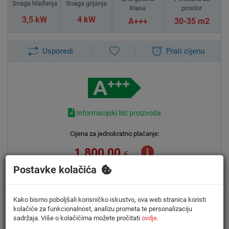
Snaga hlađenja
Snaga grijanja
klasa
prostor
3,5 kW
4 kW
A+++
30-35 m2
Usporedi
Prati cijenu
Informacijski list proizvoda
Cijena za jednokratno plaćanje:
1.800,00
€
Postavke kolačića
Dodaj u košaricu
Kako bismo poboljšali korisničko iskustvo, ova web stranica koristi
kolačiće za funkcionalnost, analizu prometa te personalizaciju
sadržaja. Više o kolačićima možete pročitati
ovdje.