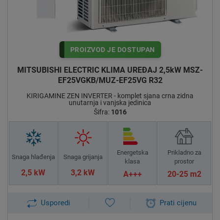
filter koji ima sposobnost izvući neugodne mirise iz vašeg
prostora i zadržati svježinu zraka
HIGH POWER REŽIM
PROIZVOD JE DOSTUPAN
Iznimno brzo zagrijava ili rashladi prostoriju te omogućuje
ravnomjerno strujanje zraka uz automatski rad kompresora
MITSUBISHI ELECTRIC KLIMA UREĐAJ 2,5kW MSZ-
te originalan motor provjereno učinkovit i pouzdan
EF25VGKB/MUZ-EF25VG R32
KIRIGAMINE ZEN INVERTER - komplet sjana crna zidna
Wi-Fi SUČELJE
unutarnja i vanjska jedinica
Ugrađeno je sučelje koje omogućava upravljanje
Šifra:
1016
klima uređajima preko smartphone-a, tableta ili
računala
Energetska
Prikladno za
SAMODIJAGNOZA
Snaga hlađenja
Snaga grijanja
klasa
prostor
U slučaju lakšeg kvara sam prepoznaje dijagnozu kvara
2,5 kW
3,2 kW
A+++
20-25 m2
POLOŽAJ KRILACA
Usporedi
Prati cijenu
Horizontalan položaj krilaca uz kretnje gore/dolje