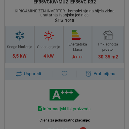
EF35VGKW/MUZ-EF35VG R32
KIRIGAMINE ZEN INVERTER - komplet sjajna bijela zidna
unutarnja i vanjska jedinica
Šifra:
1018
Energetska
Prikladno za
Snaga hlađenja
Snaga grijanja
klasa
prostor
3,5 kW
4 kW
A+++
30-35 m2
Usporedi
Prati cijenu
Informacijski list proizvoda
Cijena za jednokratno plaćanje: