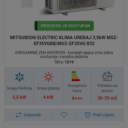
PROIZVOD JE DOSTUPAN
MITSUBISHI ELECTRIC KLIMA UREĐAJ 3,5kW MSZ-
EF35VGKB/MUZ-EF35VG R32
KIRIGAMINE ZEN INVERTER - komplet sjajna crna zidna
unutarnja i vanjska jedinica
Šifra:
1019
Energetska
Prikladno za
Snaga hlađenja
Snaga grijanja
klasa
prostor
3,5 kW
4 kW
A+++
30-35 m2
Usporedi
Prati cijenu