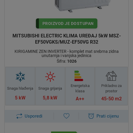
PROIZVOD JE DOSTUPAN
MITSUBISHI ELECTRIC KLIMA UREĐAJ 5kW MSZ-
EF50VGKS/MUZ-EF50VG R32
KIRIGAMINE ZEN INVERTER - komplet mat srebrna zidna
unutarnja i vanjska jedinica
Šifra:
1026
Energetska
Prikladno za
Snaga hlađenja
Snaga grijanja
klasa
prostor
5 kW
5,8 kW
A++
45-50 m2
Usporedi
Prati cijenu