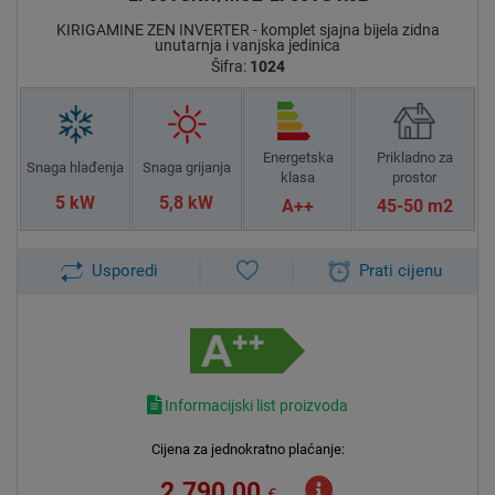
KIRIGAMINE ZEN INVERTER - komplet sjajna bijela zidna
unutarnja i vanjska jedinica
Šifra:
1024
Energetska
Prikladno za
Snaga hlađenja
Snaga grijanja
klasa
prostor
5 kW
5,8 kW
A++
45-50 m2
Usporedi
Prati cijenu
Informacijski list proizvoda
Cijena za jednokratno plaćanje:
2.790,00
€