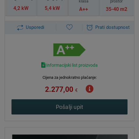
klasa
prostor
4,2 kW
5,4 kW
A++
35-40 m2
Usporedi
Prati dostupnost
Informacijski list proizvoda
Cijena za jednokratno plaćanje:
2.277,00
€
Pošalji upit