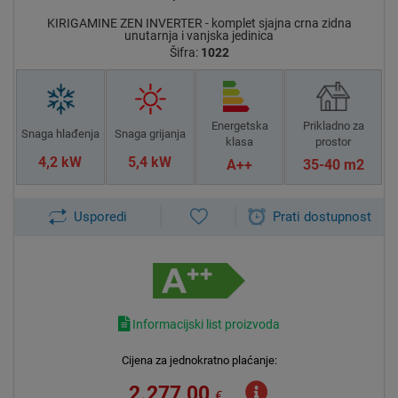
KIRIGAMINE ZEN INVERTER - komplet sjajna crna zidna
unutarnja i vanjska jedinica
Šifra:
1022
Energetska
Prikladno za
Snaga hlađenja
Snaga grijanja
klasa
prostor
4,2 kW
5,4 kW
A++
35-40 m2
Usporedi
Prati dostupnost
Informacijski list proizvoda
Cijena za jednokratno plaćanje:
2.277,00
€