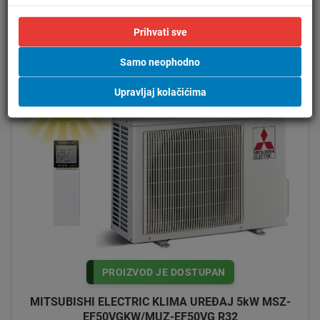
Prihvati sve
Samo neophodno
Upravljaj kolačićima
PROIZVOD JE DOSTUPAN
MITSUBISHI ELECTRIC KLIMA UREĐAJ 5kW MSZ-
EF50VGKW/MUZ-EF50VG R32