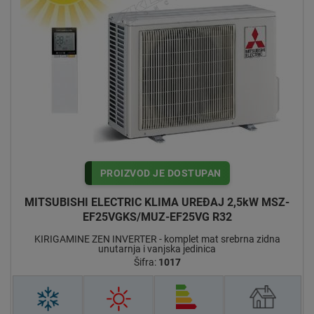
prebacuje na modele uštede energije. Ovisno o
postavkama, uštedit će se dodatna energija ili će sustav u
potpunosti prestati sa radom. Kada je pozicija osobe
detektirana, kut krilaca se automatski prilagođava u tom
smjeru. Svako krilce se može neovisno prilagoditi za
„direktno ili indirektno puhanje", ovisno o želji
PROIZVOD JE DOSTUPAN
MITSUBISHI ELECTRIC KLIMA UREĐAJ 2,5kW MSZ-
EF25VGKS/MUZ-EF25VG R32
KIRIGAMINE ZEN INVERTER - komplet mat srebrna zidna
unutarnja i vanjska jedinica
Šifra:
1017
MITSUBISHI ELECTRIC