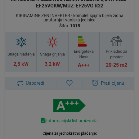
cijevi, horizontalan položaj krilaca idealan je za stvaranje
EF25VGKW/MUZ-EF25VG R32
boljeg i ugodnijeg boravka u vašem domu ili uredu.
KIRIGAMINE ZEN INVERTER - komplet sjajna bijela zidna
unutarnja i vanjska jedinica
Šifra:
1015
Energetska
Prikladno za
Snaga hlađenja
Snaga grijanja
klasa
prostor
2,5 kW
3,2 kW
A+++
20-25 m2
Usporedi
Prati cijenu
FUNKCIONALNOSTI / MOGUĆNOSTI
/ OPCIJE
Informacijski list proizvoda
DALJINSKI UPRAVLJAČ
Nudi pregršt opcija kao što su tjedni tajmer (isključivanje,
Cijena za jednokratno plaćanje:
uključivanje za svaki dan u tjednu), centralna kontrola