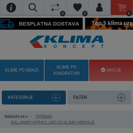
0
0
0
KLIME PO
KLIME PO SNAZI
AKCIJE
KVADRATURI
KATEGORIJE
FILTER
Nalazite se u
OPREMA
DALJINSKI UPRAVLJAČI ZA KLIMA UREĐAJE