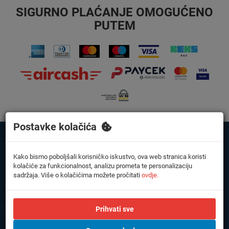
SIGURNO PLAĆANJE OMOGUĆENO
PUTEM
Postavke kolačića
Kako bismo poboljšali korisničko iskustvo, ova web stranica koristi
kolačiće za funkcionalnost, analizu prometa te personalizaciju
sadržaja. Više o kolačićima možete pročitati
ovdje.
KLIMA KONCEPT d.o.o.
Ruđera Boškovića 13
21000 Split, Hrvatska
Prihvati sve
Poslovnica Zagreb