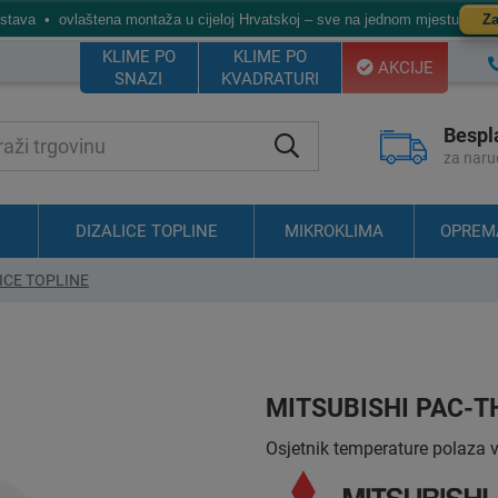
ostava • ovlaštena montaža u cijeloj Hrvatskoj – sve na jednom mjestu
Za
KLIME PO
KLIME PO
AKCIJE
SNAZI
KVADRATURI
Bespl
za naru
DIZALICE TOPLINE
MIKROKLIMA
OPREM
ICE TOPLINE
MITSUBISHI PAC-T
Osjetnik temperature polaza 