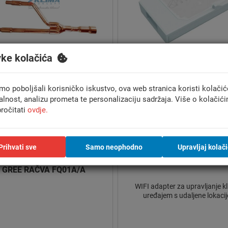
vke kolačića
mo poboljšali korisničko iskustvo, ova web stranica koristi kolačić
alnost, analizu prometa te personalizaciju sadržaja. Više o kolačić
ročitati
ovdje.
MITSUBISHI ELECTRIC W
JITSU WIFI ADAPTER UTY-
ADAPTER MAC-597IF-
TFSXF2
Prihvati sve
Samo neophodno
Upravljaj kolač
WiFI adapter za upravljanje k
FI adapter za upravljanje klima
uređajem s udaljene lokacij
uređajem s udaljene lokacije