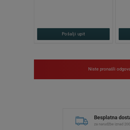
it
Pošalji upit
Niste pronašli odgov
Besplatna dost
za narudžbe iznad 200