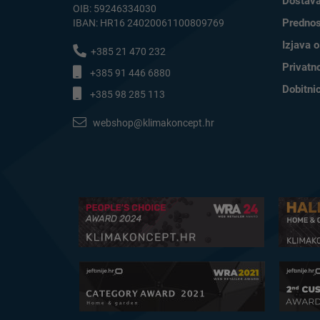
Dostava
OIB: 59246334030
Prednos
IBAN: HR16 24020061100809769
Izjava o
+385 21 470 232
Privatno
+385 91 446 6880
Dobitni
+385 98 285 113
webshop@klimakoncept.hr