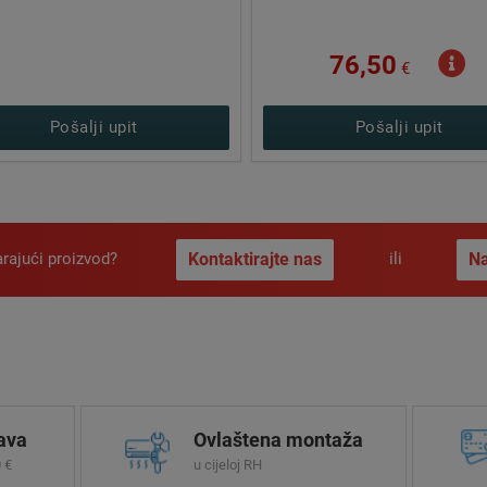
90,00
76,50
€
€
Pošalji upit
Dodaj u košaricu
arajući proizvod?
Kontaktirajte nas
Na
ili
ava
Ovlaštena montaža
 €
u cijeloj RH