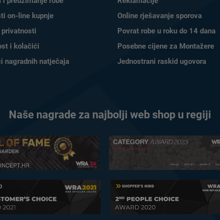
 i preuzimanje robe
Reklamacije
ti on-line kupnje
Online rješavanje sporova
 privatnosti
Povrat robe u roku do 14 dana
st i kolačići
Posebne cijene za Montažere
ci nagradnih natječaja
Jednostrani raskid ugovora
Naše nagrade za najbolji web shop u regiji