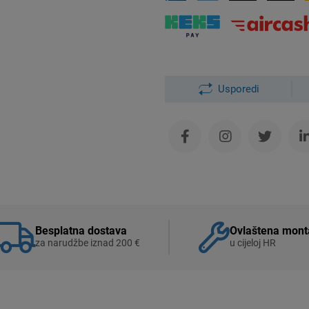
Usporedi
Besplatna dostava
Ovlaštena mont
za narudžbe iznad 200 €
u cijeloj HR