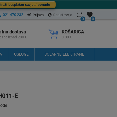
traži besplatan savjet / ponudu
021 470 232
Prijava
Registracija
0
0
atna dostava
KOŠARICA
džbe iznad 200 €
0.00 €
A
USLUGE
SOLARNE ELEKTRANE
H011-E
vode