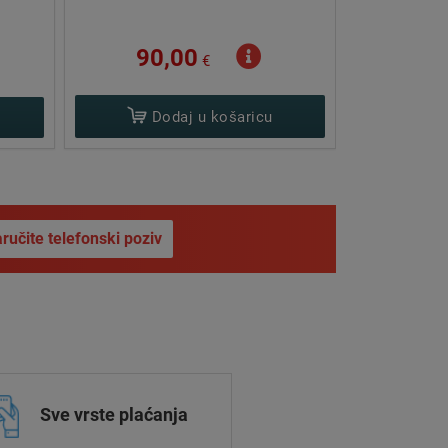
198,00
€
P
Dodaj u košaricu
ručite telefonski poziv
Sve vrste plaćanja