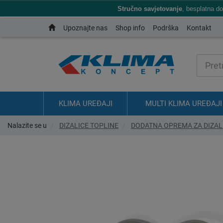
Stručno savjetovanje
, besplatna d
Upoznajte nas
Shop info
Podrška
Kontakt
KLIMA UREĐAJI
MULTI KLIMA UREĐAJI
Nalazite se u
DIZALICE TOPLINE
DODATNA OPREMA ZA DIZAL